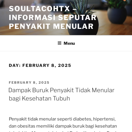
Skip
SOULTACOHTX –
to
INFORMASI SEPUTAR
content
PENYAKIT MENULAR
Menu
DAY:
FEBRUARY 8, 2025
POSTED
FEBRUARY 8, 2025
ON
Dampak Buruk Penyakit Tidak Menular
bagi Kesehatan Tubuh
Penyakit tidak menular seperti diabetes, hipertensi,
dan obesitas memiliki dampak buruk bagi kesehatan