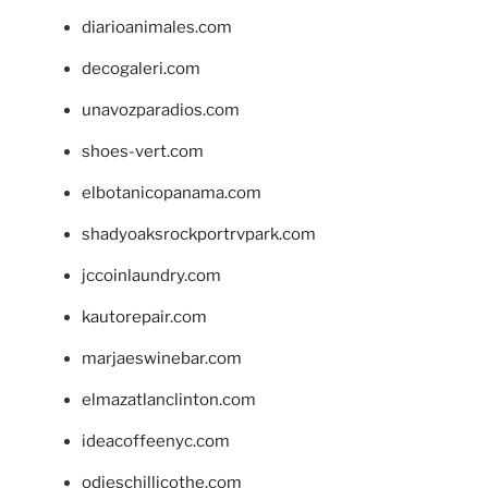
diarioanimales.com
decogaleri.com
unavozparadios.com
shoes-vert.com
elbotanicopanama.com
shadyoaksrockportrvpark.com
jccoinlaundry.com
kautorepair.com
marjaeswinebar.com
elmazatlanclinton.com
ideacoffeenyc.com
odieschillicothe.com