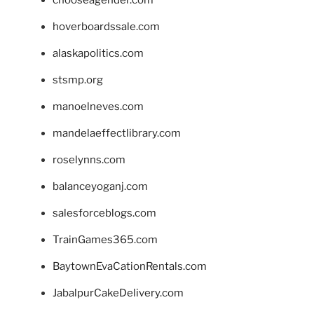
chooseagender.com
hoverboardssale.com
alaskapolitics.com
stsmp.org
manoelneves.com
mandelaeffectlibrary.com
roselynns.com
balanceyoganj.com
salesforceblogs.com
TrainGames365.com
BaytownEvaCationRentals.com
JabalpurCakeDelivery.com