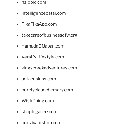
halobjd.com
intelligenceqatar.com
PikaPikaApp.com
takecareofbusinessdfw.org
HamadaOfJapan.com
VersifyLifestyle.com
kingscreekadventures.com
antaeuslabs.com
purelycleanchemdry.com
WishOping.com
shoplegacee.com
bonvivantshop.com