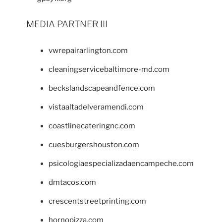
MEDIA PARTNER III
vwrepairarlington.com
cleaningservicebaltimore-md.com
beckslandscapeandfence.com
vistaaltadelveramendi.com
coastlinecateringnc.com
cuesburgershouston.com
psicologiaespecializadaencampeche.com
dmtacos.com
crescentstreetprinting.com
hornopizza.com