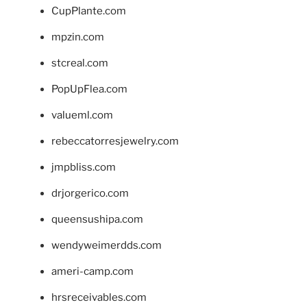
CupPlante.com
mpzin.com
stcreal.com
PopUpFlea.com
valueml.com
rebeccatorresjewelry.com
jmpbliss.com
drjorgerico.com
queensushipa.com
wendyweimerdds.com
ameri-camp.com
hrsreceivables.com