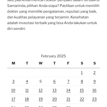
Samarinda, pilihan Anda siapa? Pastikan untuk memilih
dokter yang memiliki pengalaman, reputasi yang baik,
dan kualitas pelayanan yang terjamin. Kesehatan
adalah investasi terbaik yang bisa Anda lakukan untuk
diri sendiri.
February 2025
M
T
W
T
F
S
S
1
2
3
4
5
6
7
8
9
10
11
12
13
14
15
16
17
18
19
20
21
22
23