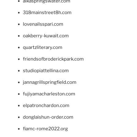
alkaspringswater.com
318mainstreet8h.com
lovenailsspari.com
oakberry-kuwait.com
quartzliterary.com
friendsofbroderickpark.com
studiopiattellina.com
jannagrillspringfield.com
fujiyamacharleston.com
elpatronchardon.com
donglaishun-order.com
fiamc-rome2022.org