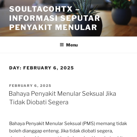
Skip
SOULTACOHTX –
to
INFORMASI SEPUTAR
content
PENYAKIT MENULAR
Menu
DAY:
FEBRUARY 6, 2025
POSTED
FEBRUARY 6, 2025
ON
Bahaya Penyakit Menular Seksual Jika
Tidak Diobati Segera
Bahaya Penyakit Menular Seksual (PMS) memang tidak
boleh dianggap enteng. Jika tidak diobati segera,