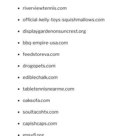
riverviewtennis.com
official-kelly-toys-squishmallows.com
displaygardenonsuncrest.org
bbq-empire-usa.com
feedstoreva.com
drogopets.com
ediblechalk.com
tabletennisnearme.com
oaksofa.com
soultacohtx.com
capishcaps.com
gpsyfl.org