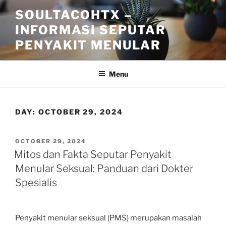
Skip
SOULTACOHTX –
to
INFORMASI SEPUTAR
content
PENYAKIT MENULAR
Menu
DAY:
OCTOBER 29, 2024
POSTED
OCTOBER 29, 2024
ON
Mitos dan Fakta Seputar Penyakit
Menular Seksual: Panduan dari Dokter
Spesialis
Penyakit menular seksual (PMS) merupakan masalah