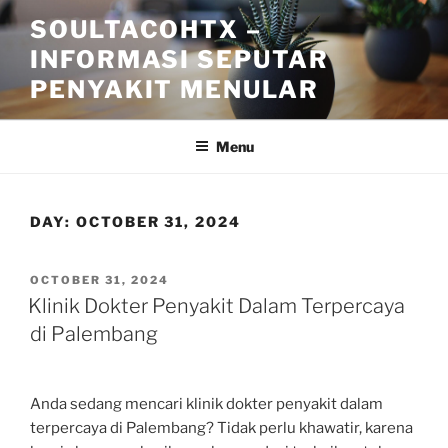
Skip
SOULTACOHTX –
to
INFORMASI SEPUTAR
content
PENYAKIT MENULAR
Menu
DAY:
OCTOBER 31, 2024
POSTED
OCTOBER 31, 2024
ON
Klinik Dokter Penyakit Dalam Terpercaya
di Palembang
Anda sedang mencari klinik dokter penyakit dalam
terpercaya di Palembang? Tidak perlu khawatir, karena