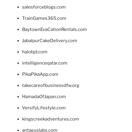
salesforceblogs.com
TrainGames365.com
BaytownEvaCationRentals.com
JabalpurCakeDelivery.com
halobjd.com
intelligenceqatar.com
PikaPikaApp.com
takecareofbusinessdfw.org
HamadaOfJapan.com
VersifyLifestyle.com
kingscreekadventures.com
antaeuslabs.com