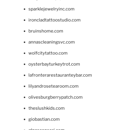
sparklejewelryinc.com
ironcladtattoostudio.com
bruinshome.com
annascleaningsvc.com
wolfcitytattoo.com
oysterbayturkeytrot.com
lafronterarestauranteybar.com
lilyandrosetearoom.com
olivesburgberrypatch.com
theslushkids.com
giobastian.com