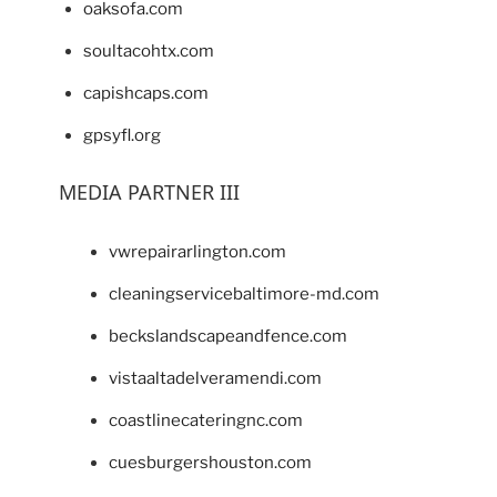
oaksofa.com
soultacohtx.com
capishcaps.com
gpsyfl.org
MEDIA PARTNER III
vwrepairarlington.com
cleaningservicebaltimore-md.com
beckslandscapeandfence.com
vistaaltadelveramendi.com
coastlinecateringnc.com
cuesburgershouston.com