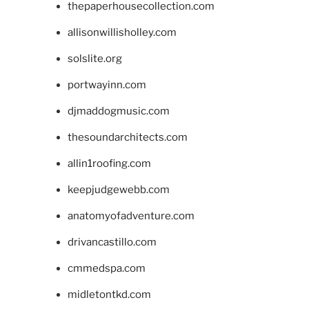
thepaperhousecollection.com
allisonwillisholley.com
solslite.org
portwayinn.com
djmaddogmusic.com
thesoundarchitects.com
allin1roofing.com
keepjudgewebb.com
anatomyofadventure.com
drivancastillo.com
cmmedspa.com
midletontkd.com