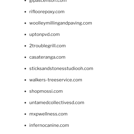
glpascensori.com
rifloorepoxy.com
woolleymillingandpaving.com
uptonpvd.com
2troublegrill.com
casateranga.com
sticksandstonesstudiooh.com
walkers-treeservice.com
shopmossi.com
untamedcollectivesd.com
mxpwellness.com
infernocanine.com