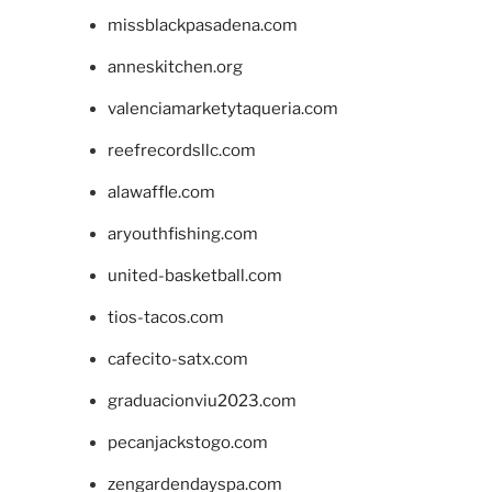
missblackpasadena.com
anneskitchen.org
valenciamarketytaqueria.com
reefrecordsllc.com
alawaffle.com
aryouthfishing.com
united-basketball.com
tios-tacos.com
cafecito-satx.com
graduacionviu2023.com
pecanjackstogo.com
zengardendayspa.com