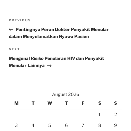
Post
Previous
PREVIOUS
navigation
Post
Pentingnya Peran Dokter Penyakit Menular
dalam Menyelamatkan Nyawa Pasien
Next
NEXT
Post
Mengenal Risiko Penularan HIV dan Penyakit
Menular Lainnya
August 2026
M
T
W
T
F
S
S
1
2
3
4
5
6
7
8
9