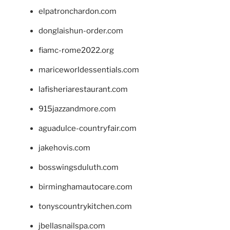
elpatronchardon.com
donglaishun-order.com
fiamc-rome2022.org
mariceworldessentials.com
lafisheriarestaurant.com
915jazzandmore.com
aguadulce-countryfair.com
jakehovis.com
bosswingsduluth.com
birminghamautocare.com
tonyscountrykitchen.com
jbellasnailspa.com