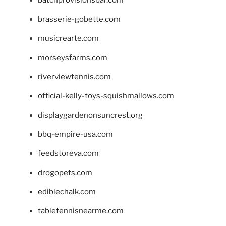
batchprovisionsbar.com
brasserie-gobette.com
musicrearte.com
morseysfarms.com
riverviewtennis.com
official-kelly-toys-squishmallows.com
displaygardenonsuncrest.org
bbq-empire-usa.com
feedstoreva.com
drogopets.com
ediblechalk.com
tabletennisnearme.com