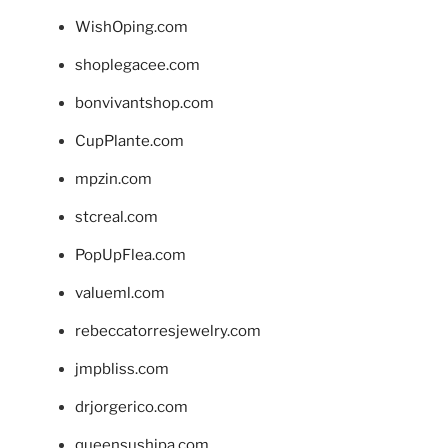
WishOping.com
shoplegacee.com
bonvivantshop.com
CupPlante.com
mpzin.com
stcreal.com
PopUpFlea.com
valueml.com
rebeccatorresjewelry.com
jmpbliss.com
drjorgerico.com
queensushipa.com