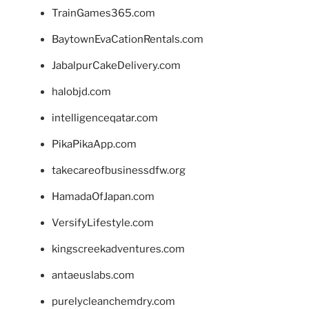
TrainGames365.com
BaytownEvaCationRentals.com
JabalpurCakeDelivery.com
halobjd.com
intelligenceqatar.com
PikaPikaApp.com
takecareofbusinessdfw.org
HamadaOfJapan.com
VersifyLifestyle.com
kingscreekadventures.com
antaeuslabs.com
purelycleanchemdry.com