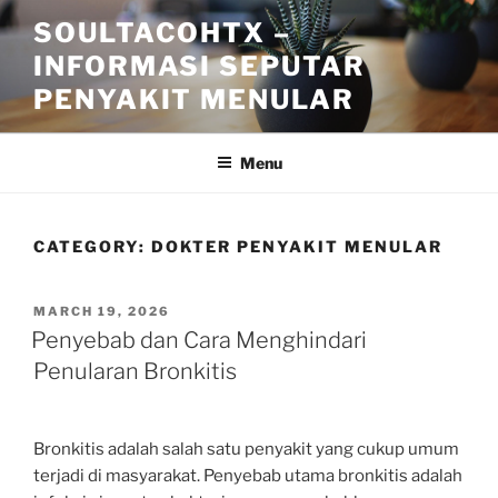
Skip
SOULTACOHTX –
to
INFORMASI SEPUTAR
content
PENYAKIT MENULAR
Menu
CATEGORY:
DOKTER PENYAKIT MENULAR
POSTED
MARCH 19, 2026
ON
Penyebab dan Cara Menghindari
Penularan Bronkitis
Bronkitis adalah salah satu penyakit yang cukup umum
terjadi di masyarakat. Penyebab utama bronkitis adalah