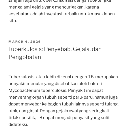
Jangan ragu untuk berkonsultasi dengan dokter jika
mengalami gejala yang mencurigakan, karena
kesehatan adalah investasi terbaik untuk masa depan
kita.
POSTED
MARCH 4, 2026
ON
Tuberkulosis: Penyebab, Gejala, dan
Pengobatan
Tuberkulosis, atau lebih dikenal dengan TB, merupakan
penyakit menular yang disebabkan oleh bakteri
Mycobacterium tuberculosis. Penyakit ini dapat
menyerang organ tubuh seperti paru-paru, namun juga
dapat menyebar ke bagian tubuh lainnya seperti tulang,
otak, dan ginjal. Dengan gejala awal yang seringkali
tidak spesifik, TB dapat menjadi penyakit yang sulit
dideteksi.