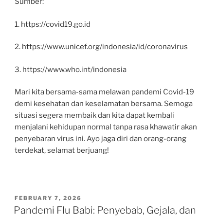
Sumber:
1. https://covid19.go.id
2. https://www.unicef.org/indonesia/id/coronavirus
3. https://www.who.int/indonesia
Mari kita bersama-sama melawan pandemi Covid-19
demi kesehatan dan keselamatan bersama. Semoga
situasi segera membaik dan kita dapat kembali
menjalani kehidupan normal tanpa rasa khawatir akan
penyebaran virus ini. Ayo jaga diri dan orang-orang
terdekat, selamat berjuang!
POSTED
FEBRUARY 7, 2026
ON
Pandemi Flu Babi: Penyebab, Gejala, dan