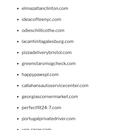
elmazatlanclinton.com
ideacoffeenyc.com
odieschillicothe.com
lacantinitagalesburg.com
pizzadeliverybristol.com
greenstarsmogcheck.com
happypawspl.com
callahansautoservicecenter.com
georgiascornermarket.com
perfectfit24-7.com
portugalprivatedriver.com
von-racer.com