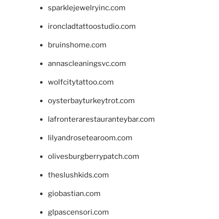
sparklejewelryinc.com
ironcladtattoostudio.com
bruinshome.com
annascleaningsvc.com
wolfcitytattoo.com
oysterbayturkeytrot.com
lafronterarestauranteybar.com
lilyandrosetearoom.com
olivesburgberrypatch.com
theslushkids.com
giobastian.com
glpascensori.com