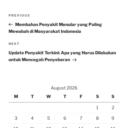
Post
Previous
PREVIOUS
navigation
Post
Membahas Penyakit Menular yang Paling
Mewabah di Masyarakat Indonesia
Next
NEXT
Post
Update Penyakit Terkini: Apa yang Harus Dilakukan
untuk Mencegah Penyebaran
August 2026
M
T
W
T
F
S
S
1
2
3
4
5
6
7
8
9