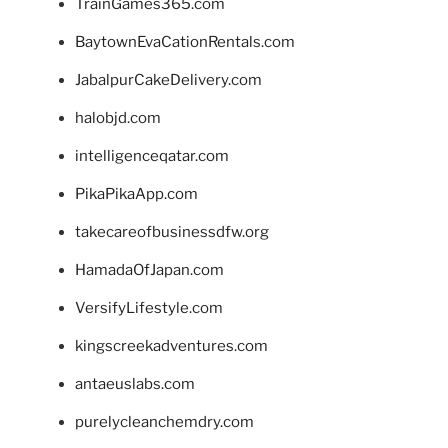
TrainGames365.com
BaytownEvaCationRentals.com
JabalpurCakeDelivery.com
halobjd.com
intelligenceqatar.com
PikaPikaApp.com
takecareofbusinessdfw.org
HamadaOfJapan.com
VersifyLifestyle.com
kingscreekadventures.com
antaeuslabs.com
purelycleanchemdry.com