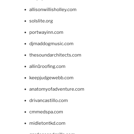
allisonwillisholley.com
solslite.org
portwayinn.com
djmaddogmusic.com
thesoundarchitects.com
allin1roofing.com
keepjudgewebb.com
anatomyofadventure.com
drivancastillo.com
cmmedspa.com
midletontkd.com