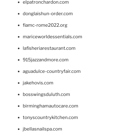
elpatronchardon.com
donglaishun-order.com
fiamc-rome2022.org
mariceworldessentials.com
lafisheriarestaurant.com
915jazzandmore.com
aguadulce-countryfair.com
jakehovis.com
bosswingsduluth.com
birminghamautocare.com
tonyscountrykitchen.com
jbellasnailspa.com