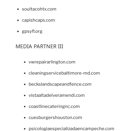
soultacohtx.com
capishcaps.com
gpsyfl.org
MEDIA PARTNER III
vwrepairarlington.com
cleaningservicebaltimore-md.com
beckslandscapeandfence.com
vistaaltadelveramendi.com
coastlinecateringnc.com
cuesburgershouston.com
psicologiaespecializadaencampeche.com