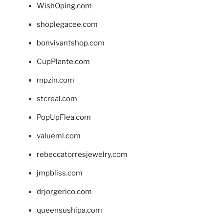
WishOping.com
shoplegacee.com
bonvivantshop.com
CupPlante.com
mpzin.com
stcreal.com
PopUpFlea.com
valueml.com
rebeccatorresjewelry.com
jmpbliss.com
drjorgerico.com
queensushipa.com