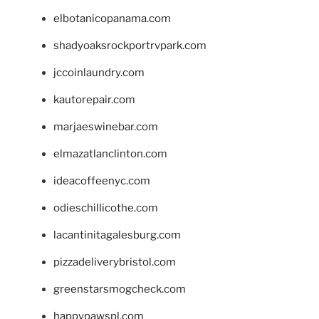
elbotanicopanama.com
shadyoaksrockportrvpark.com
jccoinlaundry.com
kautorepair.com
marjaeswinebar.com
elmazatlanclinton.com
ideacoffeenyc.com
odieschillicothe.com
lacantinitagalesburg.com
pizzadeliverybristol.com
greenstarsmogcheck.com
happypawspl.com