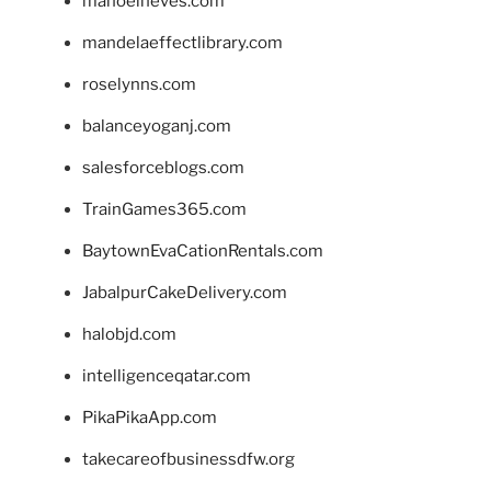
manoelneves.com
mandelaeffectlibrary.com
roselynns.com
balanceyoganj.com
salesforceblogs.com
TrainGames365.com
BaytownEvaCationRentals.com
JabalpurCakeDelivery.com
halobjd.com
intelligenceqatar.com
PikaPikaApp.com
takecareofbusinessdfw.org