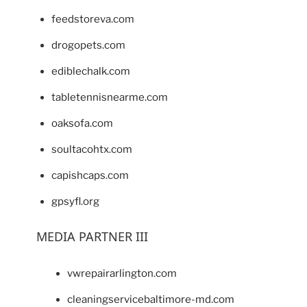
feedstoreva.com
drogopets.com
ediblechalk.com
tabletennisnearme.com
oaksofa.com
soultacohtx.com
capishcaps.com
gpsyfl.org
MEDIA PARTNER III
vwrepairarlington.com
cleaningservicebaltimore-md.com