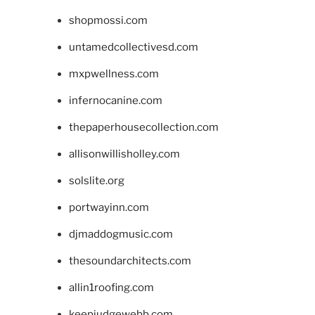
shopmossi.com
untamedcollectivesd.com
mxpwellness.com
infernocanine.com
thepaperhousecollection.com
allisonwillisholley.com
solslite.org
portwayinn.com
djmaddogmusic.com
thesoundarchitects.com
allin1roofing.com
keepjudgewebb.com