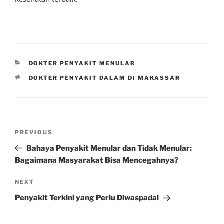
CATEGORIES
DOKTER PENYAKIT MENULAR
TAGS
DOKTER PENYAKIT DALAM DI MAKASSAR
Post
Previous
PREVIOUS
navigation
Post
Bahaya Penyakit Menular dan Tidak Menular:
Bagaimana Masyarakat Bisa Mencegahnya?
Next
NEXT
Post
Penyakit Terkini yang Perlu Diwaspadai