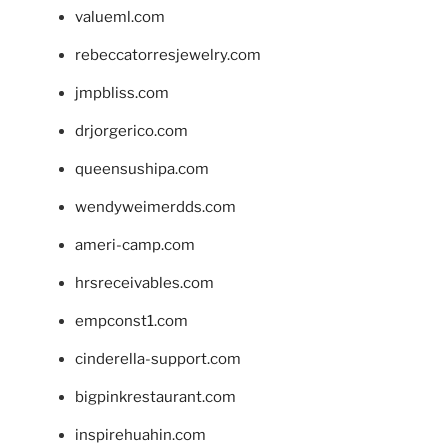
valueml.com
rebeccatorresjewelry.com
jmpbliss.com
drjorgerico.com
queensushipa.com
wendyweimerdds.com
ameri-camp.com
hrsreceivables.com
empconst1.com
cinderella-support.com
bigpinkrestaurant.com
inspirehuahin.com