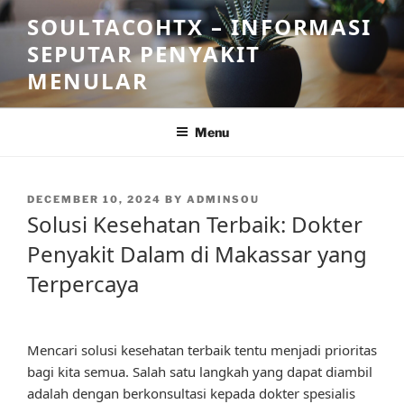
Skip
SOULTACOHTX – INFORMASI
to
SEPUTAR PENYAKIT
content
MENULAR
Menu
POSTED
DECEMBER 10, 2024
BY
ADMINSOU
ON
Solusi Kesehatan Terbaik: Dokter
Penyakit Dalam di Makassar yang
Terpercaya
Mencari solusi kesehatan terbaik tentu menjadi prioritas
bagi kita semua. Salah satu langkah yang dapat diambil
adalah dengan berkonsultasi kepada dokter spesialis