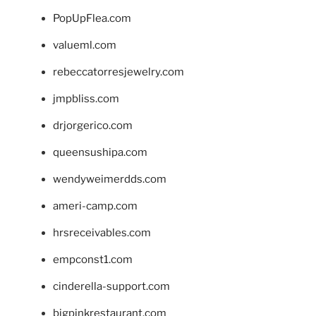
PopUpFlea.com
valueml.com
rebeccatorresjewelry.com
jmpbliss.com
drjorgerico.com
queensushipa.com
wendyweimerdds.com
ameri-camp.com
hrsreceivables.com
empconst1.com
cinderella-support.com
bigpinkrestaurant.com