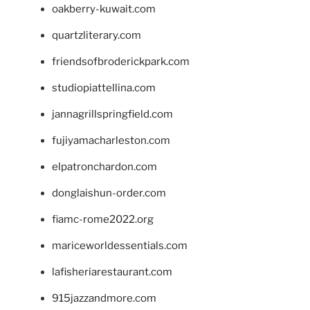
oakberry-kuwait.com
quartzliterary.com
friendsofbroderickpark.com
studiopiattellina.com
jannagrillspringfield.com
fujiyamacharleston.com
elpatronchardon.com
donglaishun-order.com
fiamc-rome2022.org
mariceworldessentials.com
lafisheriarestaurant.com
915jazzandmore.com