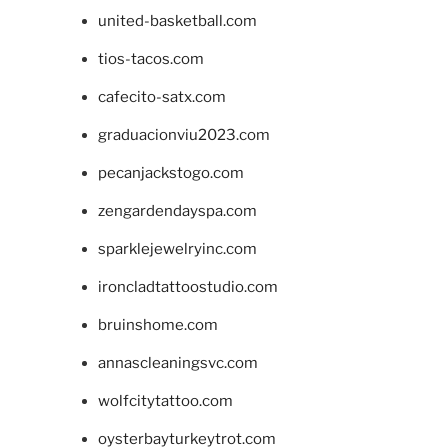
united-basketball.com
tios-tacos.com
cafecito-satx.com
graduacionviu2023.com
pecanjackstogo.com
zengardendayspa.com
sparklejewelryinc.com
ironcladtattoostudio.com
bruinshome.com
annascleaningsvc.com
wolfcitytattoo.com
oysterbayturkeytrot.com