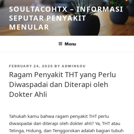
Skip
SOULTACOHTX – INFORMASI
to
SEPUTAR PENYAKIT
content
MENULAR
Menu
POSTED
FEBRUARY 24, 2025
BY
ADMINSOU
ON
Ragam Penyakit THT yang Perlu
Diwaspadai dan Diterapi oleh
Dokter Ahli
Tahukah kamu bahwa ragam penyakit THT perlu
diwaspadai dan diterapi oleh dokter ahli? Ya, THT atau
Telinga, Hidung, dan Tenggorokan adalah bagian tubuh