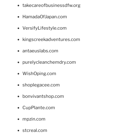
takecareofbusinessdfw.org
HamadaOfJapan.com
VersifyLifestyle.com
kingscreekadventures.com
antaeuslabs.com
purelycleanchemdry.com
WishOping.com
shoplegacee.com
bonvivantshop.com
CupPlante.com
mpzin.com
stcreal.com