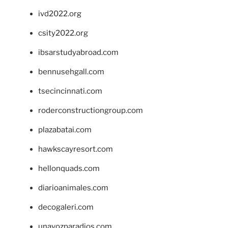
ivd2022.org
csity2022.org
ibsarstudyabroad.com
bennusehgall.com
tsecincinnati.com
roderconstructiongroup.com
plazabatai.com
hawkscayresort.com
hellonquads.com
diarioanimales.com
decogaleri.com
unavozparadios.com