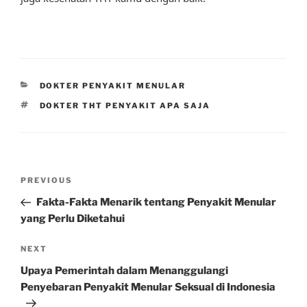
CATEGORIES
DOKTER PENYAKIT MENULAR
TAGS
DOKTER THT PENYAKIT APA SAJA
Post
Previous
PREVIOUS
navigation
Post
Fakta-Fakta Menarik tentang Penyakit Menular
yang Perlu Diketahui
Next
NEXT
Post
Upaya Pemerintah dalam Menanggulangi
Penyebaran Penyakit Menular Seksual di Indonesia