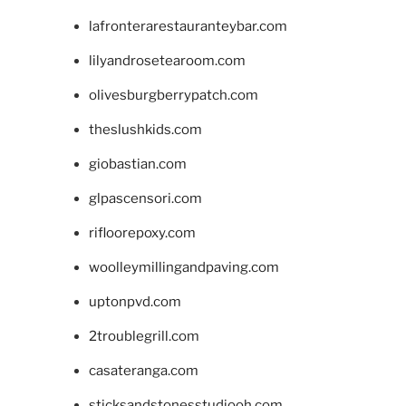
lafronterarestauranteybar.com
lilyandrosetearoom.com
olivesburgberrypatch.com
theslushkids.com
giobastian.com
glpascensori.com
rifloorepoxy.com
woolleymillingandpaving.com
uptonpvd.com
2troublegrill.com
casateranga.com
sticksandstonesstudiooh.com