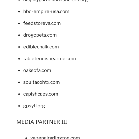
bbq-empire-usa.com
feedstoreva.com
drogopets.com
ediblechalk.com
tabletennisnearme.com
oaksofa.com
soultacohtx.com
capishcaps.com
gpsyfl.org
MEDIA PARTNER III
vwrepairarlington.com