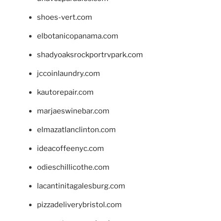
shoes-vert.com
elbotanicopanama.com
shadyoaksrockportrvpark.com
jccoinlaundry.com
kautorepair.com
marjaeswinebar.com
elmazatlanclinton.com
ideacoffeenyc.com
odieschillicothe.com
lacantinitagalesburg.com
pizzadeliverybristol.com