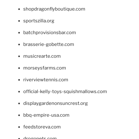
shopdragonflyboutique.com
sportszilla.org
batchprovisionsbar.com
brasserie-gobette.com
musicrearte.com
morseysfarms.com
riverviewtennis.com
official-kelly-toys-squishmallows.com
displaygardenonsuncrest.org
bbq-empire-usa.com
feedstoreva.com
drogopets.com