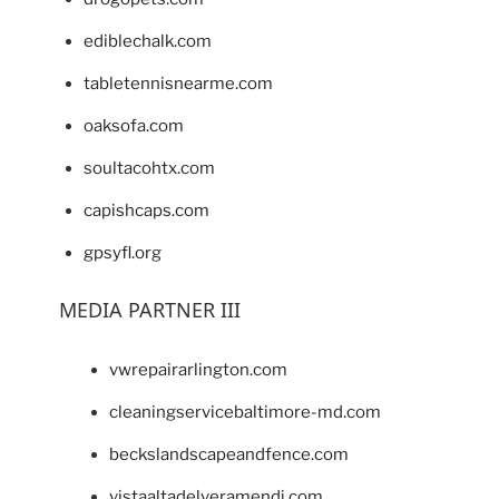
ediblechalk.com
tabletennisnearme.com
oaksofa.com
soultacohtx.com
capishcaps.com
gpsyfl.org
MEDIA PARTNER III
vwrepairarlington.com
cleaningservicebaltimore-md.com
beckslandscapeandfence.com
vistaaltadelveramendi.com