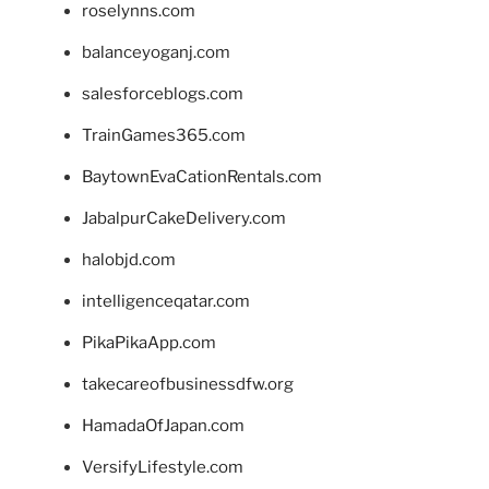
roselynns.com
balanceyoganj.com
salesforceblogs.com
TrainGames365.com
BaytownEvaCationRentals.com
JabalpurCakeDelivery.com
halobjd.com
intelligenceqatar.com
PikaPikaApp.com
takecareofbusinessdfw.org
HamadaOfJapan.com
VersifyLifestyle.com