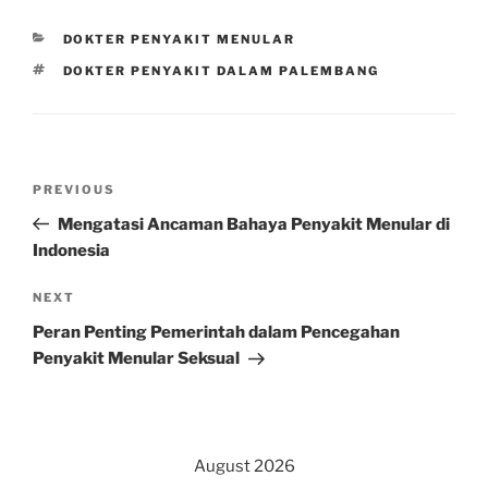
CATEGORIES
DOKTER PENYAKIT MENULAR
TAGS
DOKTER PENYAKIT DALAM PALEMBANG
Post
Previous
PREVIOUS
navigation
Post
Mengatasi Ancaman Bahaya Penyakit Menular di
Indonesia
Next
NEXT
Post
Peran Penting Pemerintah dalam Pencegahan
Penyakit Menular Seksual
August 2026