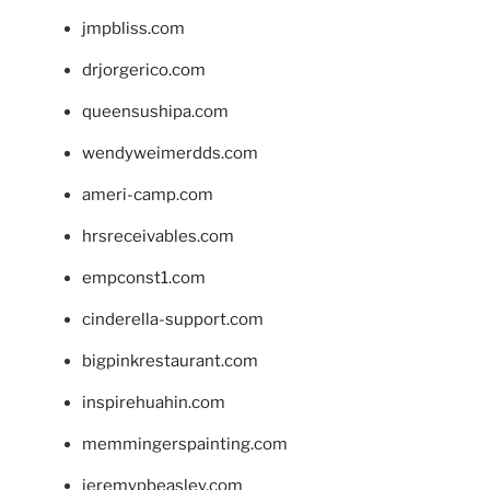
jmpbliss.com
drjorgerico.com
queensushipa.com
wendyweimerdds.com
ameri-camp.com
hrsreceivables.com
empconst1.com
cinderella-support.com
bigpinkrestaurant.com
inspirehuahin.com
memmingerspainting.com
jeremypbeasley.com