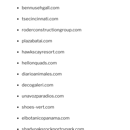
bennusehgall.com
tsecincinnati.com
roderconstructiongroup.com
plazabatai.com
hawkscayresort.com
hellonquads.com
diarioanimales.com
decogaleri.com
unavozparadios.com
shoes-vert.com
elbotanicopanama.com
shadyoaksrockportrvpark.com