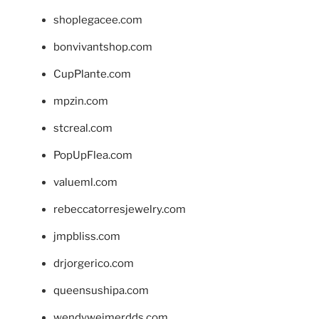
shoplegacee.com
bonvivantshop.com
CupPlante.com
mpzin.com
stcreal.com
PopUpFlea.com
valueml.com
rebeccatorresjewelry.com
jmpbliss.com
drjorgerico.com
queensushipa.com
wendyweimerdds.com