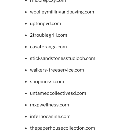
rifloorepoxy.com
woolleymillingandpaving.com
uptonpvd.com
2troublegrill.com
casateranga.com
sticksandstonesstudiooh.com
walkers-treeservice.com
shopmossi.com
untamedcollectivesd.com
mxpwellness.com
infernocanine.com
thepaperhousecollection.com