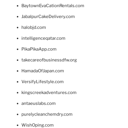
BaytownEvaCationRentals.com
JabalpurCakeDelivery.com
halobjd.com
intelligenceqatar.com
PikaPikaApp.com
takecareofbusinessdfw.org
HamadaOfJapan.com
VersifyLifestyle.com
kingscreekadventures.com
antaeuslabs.com
purelycleanchemdry.com
WishOping.com