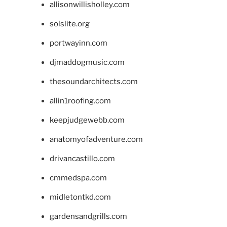
allisonwillisholley.com
solslite.org
portwayinn.com
djmaddogmusic.com
thesoundarchitects.com
allin1roofing.com
keepjudgewebb.com
anatomyofadventure.com
drivancastillo.com
cmmedspa.com
midletontkd.com
gardensandgrills.com