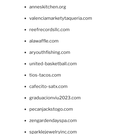
anneskitchen.org
valenciamarketytaqueria.com
reefrecordsllc.com
alawaffle.com
aryouthfishing.com
united-basketball.com
tios-tacos.com
cafecito-satx.com
graduacionviu2023.com
pecanjackstogo.com
zengardendayspa.com
sparklejewelryinc.com