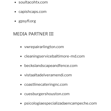
soultacohtx.com
capishcaps.com
gpsyfl.org
MEDIA PARTNER III
vwrepairarlington.com
cleaningservicebaltimore-md.com
beckslandscapeandfence.com
vistaaltadelveramendi.com
coastlinecateringnc.com
cuesburgershouston.com
psicologiaespecializadaencampeche.com