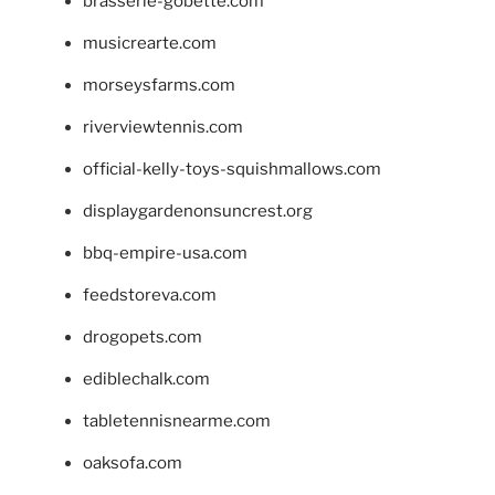
brasserie-gobette.com
musicrearte.com
morseysfarms.com
riverviewtennis.com
official-kelly-toys-squishmallows.com
displaygardenonsuncrest.org
bbq-empire-usa.com
feedstoreva.com
drogopets.com
ediblechalk.com
tabletennisnearme.com
oaksofa.com