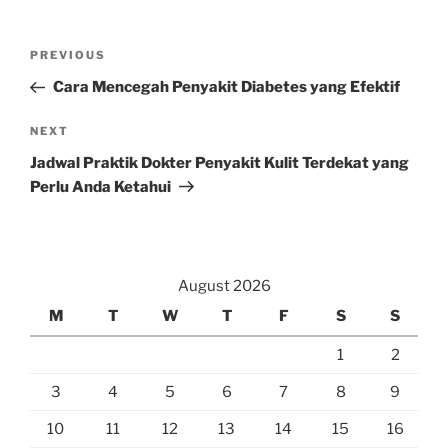
Post
Previous
PREVIOUS
navigation
Post
Cara Mencegah Penyakit Diabetes yang Efektif
Next
NEXT
Post
Jadwal Praktik Dokter Penyakit Kulit Terdekat yang
Perlu Anda Ketahui
August 2026
M
T
W
T
F
S
S
1
2
3
4
5
6
7
8
9
10
11
12
13
14
15
16