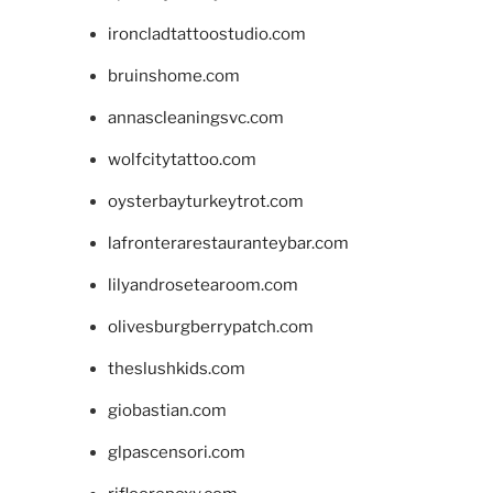
ironcladtattoostudio.com
bruinshome.com
annascleaningsvc.com
wolfcitytattoo.com
oysterbayturkeytrot.com
lafronterarestauranteybar.com
lilyandrosetearoom.com
olivesburgberrypatch.com
theslushkids.com
giobastian.com
glpascensori.com