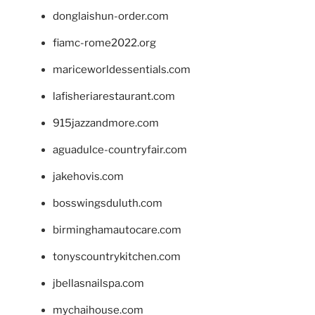
donglaishun-order.com
fiamc-rome2022.org
mariceworldessentials.com
lafisheriarestaurant.com
915jazzandmore.com
aguadulce-countryfair.com
jakehovis.com
bosswingsduluth.com
birminghamautocare.com
tonyscountrykitchen.com
jbellasnailspa.com
mychaihouse.com