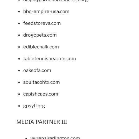
bbq-empire-usa.com
feedstoreva.com
drogopets.com
ediblechalk.com
tabletennisnearme.com
oaksofa.com
soultacohtx.com
capishcaps.com
gpsyfl.org
MEDIA PARTNER III
vwrepairarlington.com