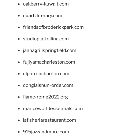
oakberry-kuwait.com
quartzliterary.com
friendsofbroderickpark.com
studiopiattellina.com
jannagrillspringfield.com
fujiyamacharleston.com
elpatronchardon.com
donglaishun-order.com
fiamc-rome2022.org
mariceworldessentials.com
lafisheriarestaurant.com
915jazzandmore.com