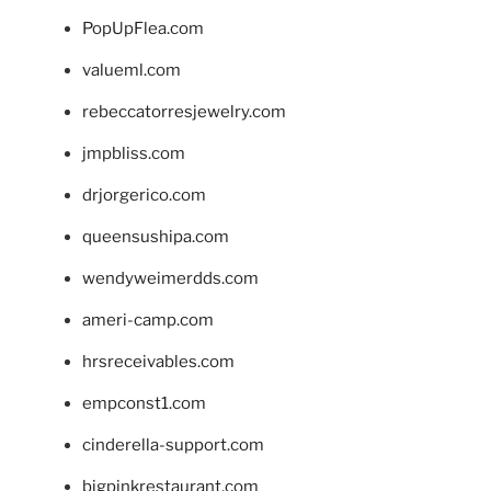
PopUpFlea.com
valueml.com
rebeccatorresjewelry.com
jmpbliss.com
drjorgerico.com
queensushipa.com
wendyweimerdds.com
ameri-camp.com
hrsreceivables.com
empconst1.com
cinderella-support.com
bigpinkrestaurant.com