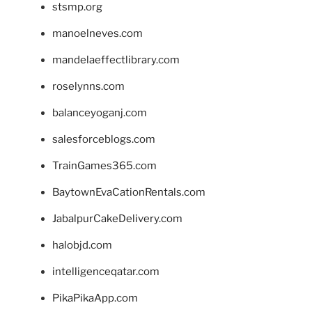
stsmp.org
manoelneves.com
mandelaeffectlibrary.com
roselynns.com
balanceyoganj.com
salesforceblogs.com
TrainGames365.com
BaytownEvaCationRentals.com
JabalpurCakeDelivery.com
halobjd.com
intelligenceqatar.com
PikaPikaApp.com