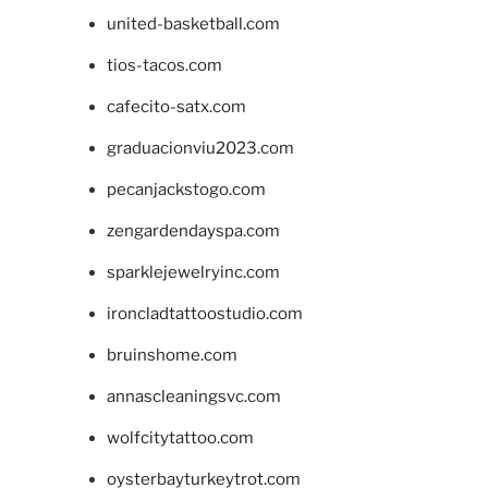
united-basketball.com
tios-tacos.com
cafecito-satx.com
graduacionviu2023.com
pecanjackstogo.com
zengardendayspa.com
sparklejewelryinc.com
ironcladtattoostudio.com
bruinshome.com
annascleaningsvc.com
wolfcitytattoo.com
oysterbayturkeytrot.com