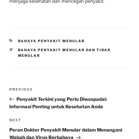
menjaga kesehatan dan mencegah penyakit.
CATEGORIES
BAHAYA PENYAKIT MENULAR
TAGS
BAHAYA PENYAKIT MENULAR DAN TIDAK
MENULAR
Post
Previous
PREVIOUS
navigation
Post
Penyakit Terkini yang Perlu Diwaspadai:
Informasi Penting untuk Kesehatan Anda
Next
NEXT
Post
Peran Dokter Penyakit Menular dalam Menangani
Wabah dan Virus Berbahaya