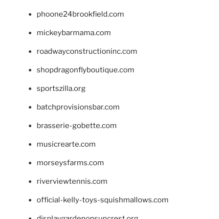
phoone24brookfield.com
mickeybarmama.com
roadwayconstructioninc.com
shopdragonflyboutique.com
sportszilla.org
batchprovisionsbar.com
brasserie-gobette.com
musicrearte.com
morseysfarms.com
riverviewtennis.com
official-kelly-toys-squishmallows.com
displaygardenonsuncrest.org