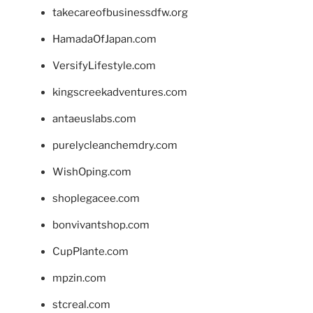
takecareofbusinessdfw.org
HamadaOfJapan.com
VersifyLifestyle.com
kingscreekadventures.com
antaeuslabs.com
purelycleanchemdry.com
WishOping.com
shoplegacee.com
bonvivantshop.com
CupPlante.com
mpzin.com
stcreal.com