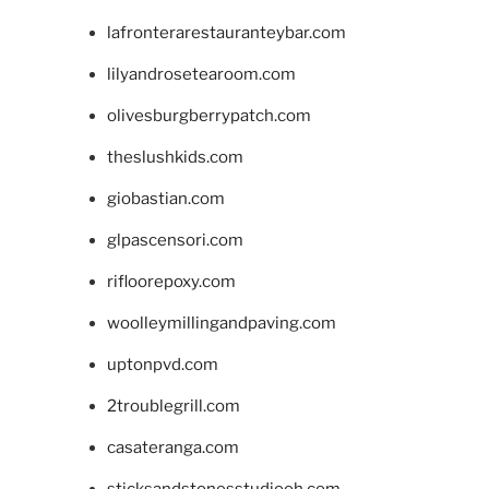
lafronterarestauranteybar.com
lilyandrosetearoom.com
olivesburgberrypatch.com
theslushkids.com
giobastian.com
glpascensori.com
rifloorepoxy.com
woolleymillingandpaving.com
uptonpvd.com
2troublegrill.com
casateranga.com
sticksandstonesstudiooh.com