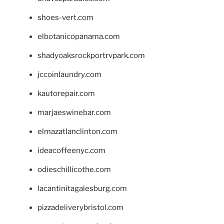
shoes-vert.com
elbotanicopanama.com
shadyoaksrockportrvpark.com
jccoinlaundry.com
kautorepair.com
marjaeswinebar.com
elmazatlanclinton.com
ideacoffeenyc.com
odieschillicothe.com
lacantinitagalesburg.com
pizzadeliverybristol.com