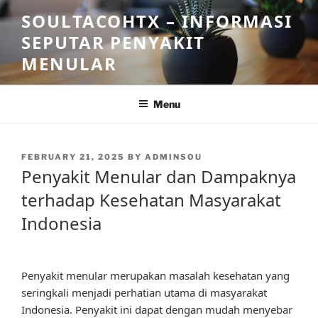
Skip
SOULTACOHTX – INFORMASI
to
SEPUTAR PENYAKIT
content
MENULAR
Menu
POSTED
FEBRUARY 21, 2025
BY
ADMINSOU
ON
Penyakit Menular dan Dampaknya
terhadap Kesehatan Masyarakat
Indonesia
Penyakit menular merupakan masalah kesehatan yang
seringkali menjadi perhatian utama di masyarakat
Indonesia. Penyakit ini dapat dengan mudah menyebar