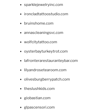
sparklejewelryinc.com
ironcladtattoostudio.com
bruinshome.com
annascleaningsvc.com
wolfcitytattoo.com
oysterbayturkeytrot.com
lafronterarestauranteybar.com
lilyandrosetearoom.com
olivesburgberrypatch.com
theslushkids.com
giobastian.com
glpascensori.com