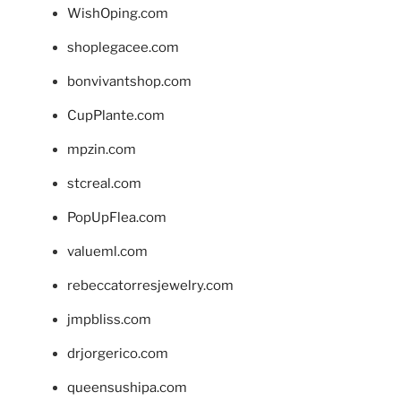
WishOping.com
shoplegacee.com
bonvivantshop.com
CupPlante.com
mpzin.com
stcreal.com
PopUpFlea.com
valueml.com
rebeccatorresjewelry.com
jmpbliss.com
drjorgerico.com
queensushipa.com