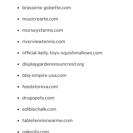
brasserie-gobette.com
musicrearte.com
morseysfarms.com
riverviewtennis.com
official-kelly-toys-squishmallows.com
displaygardenonsuncrest.org
bbq-empire-usa.com
feedstoreva.com
drogopets.com
ediblechalk.com
tabletennisnearme.com
oaksofa.com