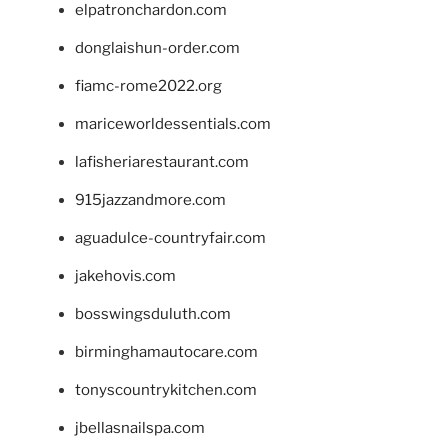
elpatronchardon.com
donglaishun-order.com
fiamc-rome2022.org
mariceworldessentials.com
lafisheriarestaurant.com
915jazzandmore.com
aguadulce-countryfair.com
jakehovis.com
bosswingsduluth.com
birminghamautocare.com
tonyscountrykitchen.com
jbellasnailspa.com