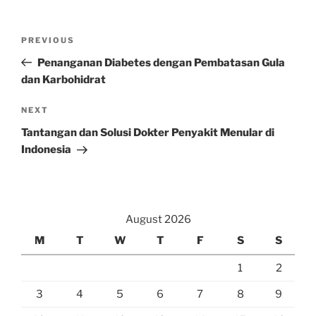
Post
Previous
PREVIOUS
navigation
Post
Penanganan Diabetes dengan Pembatasan Gula
dan Karbohidrat
Next
NEXT
Post
Tantangan dan Solusi Dokter Penyakit Menular di
Indonesia
August 2026
M
T
W
T
F
S
S
1
2
3
4
5
6
7
8
9