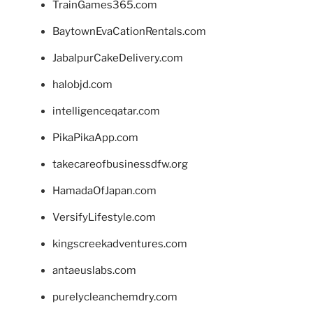
TrainGames365.com
BaytownEvaCationRentals.com
JabalpurCakeDelivery.com
halobjd.com
intelligenceqatar.com
PikaPikaApp.com
takecareofbusinessdfw.org
HamadaOfJapan.com
VersifyLifestyle.com
kingscreekadventures.com
antaeuslabs.com
purelycleanchemdry.com