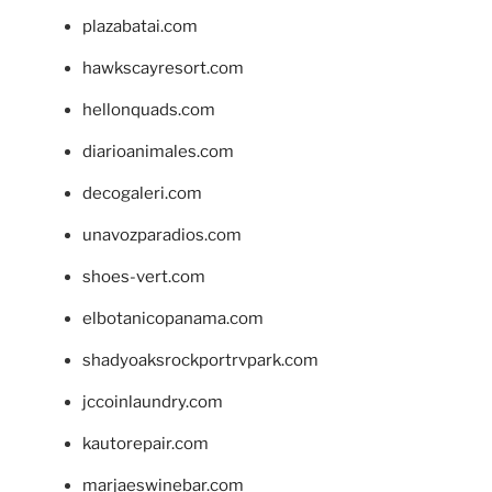
plazabatai.com
hawkscayresort.com
hellonquads.com
diarioanimales.com
decogaleri.com
unavozparadios.com
shoes-vert.com
elbotanicopanama.com
shadyoaksrockportrvpark.com
jccoinlaundry.com
kautorepair.com
marjaeswinebar.com