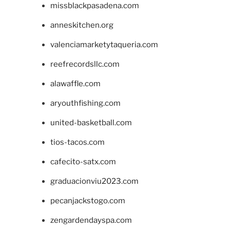
missblackpasadena.com
anneskitchen.org
valenciamarketytaqueria.com
reefrecordsllc.com
alawaffle.com
aryouthfishing.com
united-basketball.com
tios-tacos.com
cafecito-satx.com
graduacionviu2023.com
pecanjackstogo.com
zengardendayspa.com