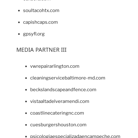
soultacohtx.com
capishcaps.com
gpsyfl.org
MEDIA PARTNER III
vwrepairarlington.com
cleaningservicebaltimore-md.com
beckslandscapeandfence.com
vistaaltadelveramendi.com
coastlinecateringnc.com
cuesburgershouston.com
psicologiaespecializadaencampeche.com