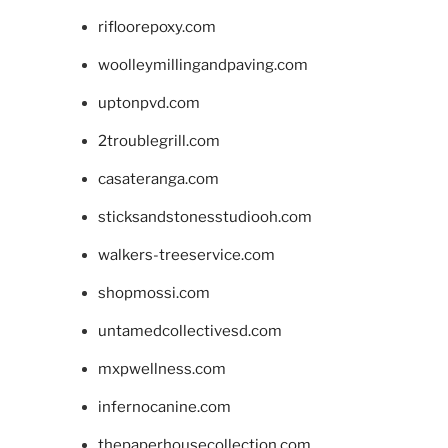
rifloorepoxy.com
woolleymillingandpaving.com
uptonpvd.com
2troublegrill.com
casateranga.com
sticksandstonesstudiooh.com
walkers-treeservice.com
shopmossi.com
untamedcollectivesd.com
mxpwellness.com
infernocanine.com
thepaperhousecollection.com