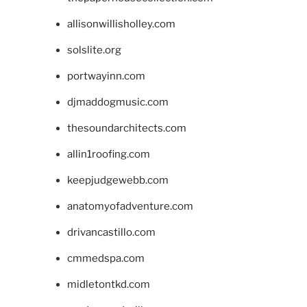
allisonwillisholley.com
solslite.org
portwayinn.com
djmaddogmusic.com
thesoundarchitects.com
allin1roofing.com
keepjudgewebb.com
anatomyofadventure.com
drivancastillo.com
cmmedspa.com
midletontkd.com