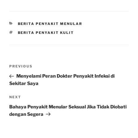
CATEGORIES
BERITA PENYAKIT MENULAR
TAGS
BERITA PENYAKIT KULIT
Post
Previous
PREVIOUS
navigation
Post
Menyelami Peran Dokter Penyakit Infeksi di
Sekitar Saya
Next
NEXT
Post
Bahaya Penyakit Menular Seksual Jika Tidak Diobati
dengan Segera