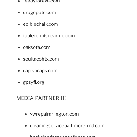
feedstoreva.com
drogopets.com
ediblechalk.com
tabletennisnearme.com
oaksofa.com
soultacohtx.com
capishcaps.com
gpsyfl.org
MEDIA PARTNER III
vwrepairarlington.com
cleaningservicebaltimore-md.com