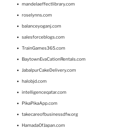
mandelaeffectlibrary.com
roselynns.com
balanceyoganj.com
salesforceblogs.com
TrainGames365.com
BaytownEvaCationRentals.com
JabalpurCakeDelivery.com
halobjd.com
intelligenceqatar.com
PikaPikaApp.com
takecareofbusinessdfw.org
HamadaOfJapan.com