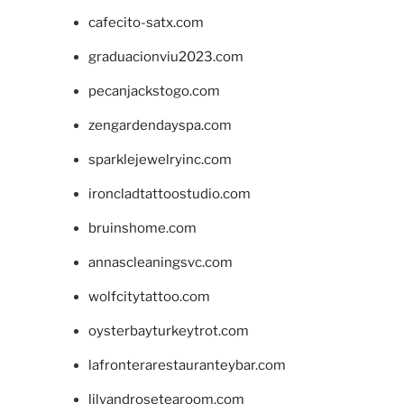
cafecito-satx.com
graduacionviu2023.com
pecanjackstogo.com
zengardendayspa.com
sparklejewelryinc.com
ironcladtattoostudio.com
bruinshome.com
annascleaningsvc.com
wolfcitytattoo.com
oysterbayturkeytrot.com
lafronterarestauranteybar.com
lilyandrosetearoom.com