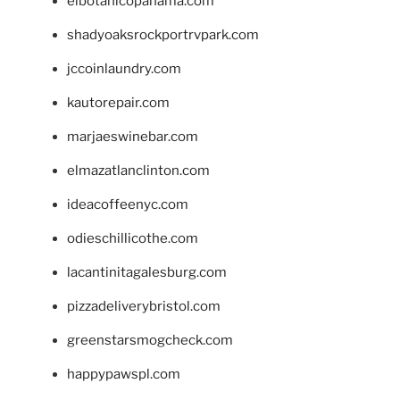
elbotanicopanama.com
shadyoaksrockportrvpark.com
jccoinlaundry.com
kautorepair.com
marjaeswinebar.com
elmazatlanclinton.com
ideacoffeenyc.com
odieschillicothe.com
lacantinitagalesburg.com
pizzadeliverybristol.com
greenstarsmogcheck.com
happypawspl.com