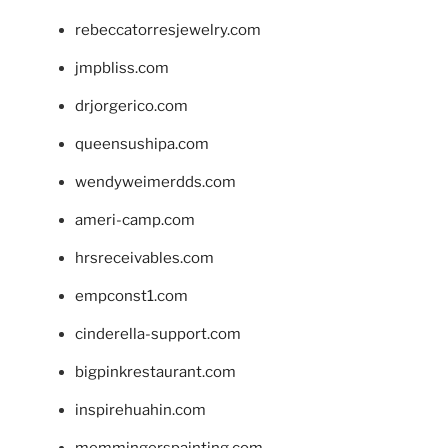
rebeccatorresjewelry.com
jmpbliss.com
drjorgerico.com
queensushipa.com
wendyweimerdds.com
ameri-camp.com
hrsreceivables.com
empconst1.com
cinderella-support.com
bigpinkrestaurant.com
inspirehuahin.com
memmingerspainting.com