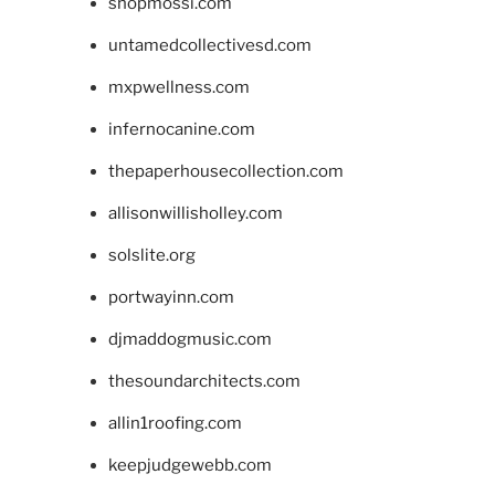
shopmossi.com
untamedcollectivesd.com
mxpwellness.com
infernocanine.com
thepaperhousecollection.com
allisonwillisholley.com
solslite.org
portwayinn.com
djmaddogmusic.com
thesoundarchitects.com
allin1roofing.com
keepjudgewebb.com