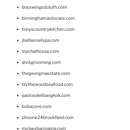
bosswingsduluth.com
birminghamautocare.com
tonyscountrykitchen.com
jbellasnailspa.com
mychaihouse.com
alvisgrooming.com
thegeorginaestate.com
blythewoodseafood.com
paolosdelibangkok.com
bobacove.com
phoone24brookfield.com
mickeybarmama.com