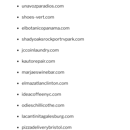
unavozparadios.com
shoes-vert.com
elbotanicopanama.com
shadyoaksrockportrvpark.com
jccoinlaundry.com
kautorepair.com
marjaeswinebar.com
elmazatlanclinton.com
ideacoffeenyc.com
odieschillicothe.com
lacantinitagalesburg.com
pizzadeliverybristol.com