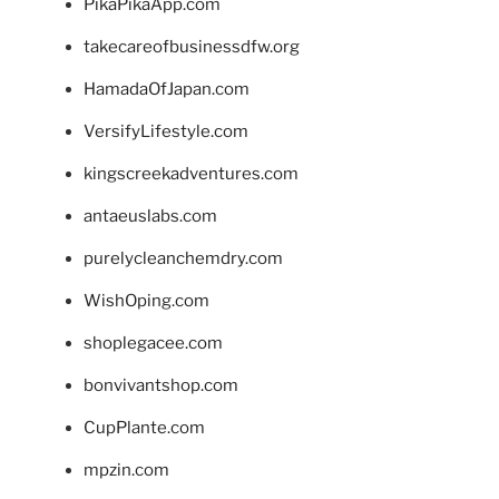
PikaPikaApp.com
takecareofbusinessdfw.org
HamadaOfJapan.com
VersifyLifestyle.com
kingscreekadventures.com
antaeuslabs.com
purelycleanchemdry.com
WishOping.com
shoplegacee.com
bonvivantshop.com
CupPlante.com
mpzin.com