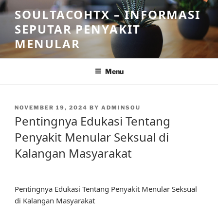
Skip
SOULTACOHTX – INFORMASI
to
SEPUTAR PENYAKIT
content
MENULAR
Menu
POSTED
NOVEMBER 19, 2024
BY
ADMINSOU
ON
Pentingnya Edukasi Tentang
Penyakit Menular Seksual di
Kalangan Masyarakat
Pentingnya Edukasi Tentang Penyakit Menular Seksual
di Kalangan Masyarakat