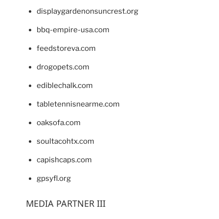
displaygardenonsuncrest.org
bbq-empire-usa.com
feedstoreva.com
drogopets.com
ediblechalk.com
tabletennisnearme.com
oaksofa.com
soultacohtx.com
capishcaps.com
gpsyfl.org
MEDIA PARTNER III