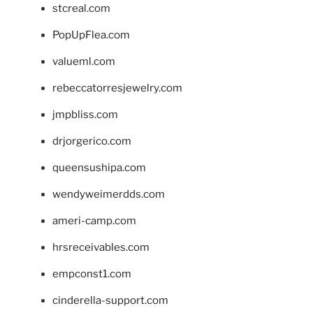
stcreal.com
PopUpFlea.com
valueml.com
rebeccatorresjewelry.com
jmpbliss.com
drjorgerico.com
queensushipa.com
wendyweimerdds.com
ameri-camp.com
hrsreceivables.com
empconst1.com
cinderella-support.com