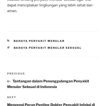
dapat menciptakan lingkungan yang lebih sehat dan
aman.
CATEGORIES
BAHAYA PENYAKIT MENULAR
TAGS
BAHAYA PENYAKIT MENULAR SEKSUAL
Post
Previous
PREVIOUS
navigation
Post
Tantangan dalam Penanggulangan Penyakit
Menular Seksual di Indonesia
Next
NEXT
Post
Mengenal Peran Penting Dokter Penyakit Infeksi di