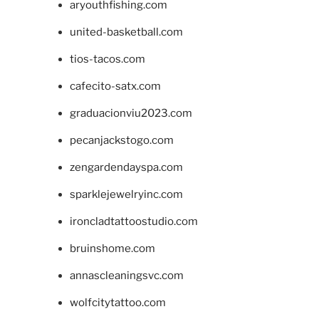
aryouthfishing.com
united-basketball.com
tios-tacos.com
cafecito-satx.com
graduacionviu2023.com
pecanjackstogo.com
zengardendayspa.com
sparklejewelryinc.com
ironcladtattoostudio.com
bruinshome.com
annascleaningsvc.com
wolfcitytattoo.com