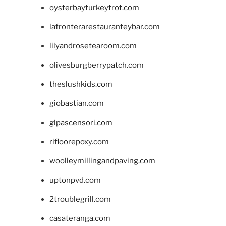
oysterbayturkeytrot.com
lafronterarestauranteybar.com
lilyandrosetearoom.com
olivesburgberrypatch.com
theslushkids.com
giobastian.com
glpascensori.com
rifloorepoxy.com
woolleymillingandpaving.com
uptonpvd.com
2troublegrill.com
casateranga.com