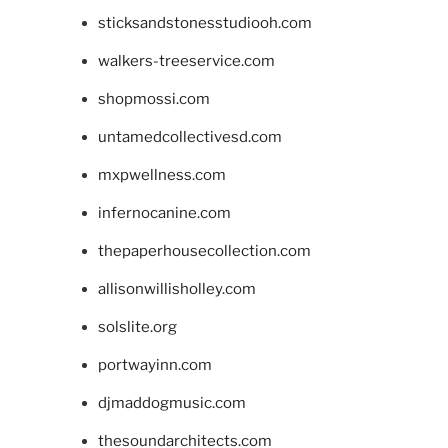
sticksandstonesstudiooh.com
walkers-treeservice.com
shopmossi.com
untamedcollectivesd.com
mxpwellness.com
infernocanine.com
thepaperhousecollection.com
allisonwillisholley.com
solslite.org
portwayinn.com
djmaddogmusic.com
thesoundarchitects.com