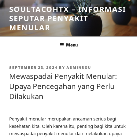
Skip
SOULTACOHTX – INFORMASI
to
SEPUTAR PENYAKIT
content
MENULAR
Menu
POSTED
SEPTEMBER 23, 2024
BY
ADMINSOU
ON
Mewaspadai Penyakit Menular:
Upaya Pencegahan yang Perlu
Dilakukan
Penyakit menular merupakan ancaman serius bagi
kesehatan kita. Oleh karena itu, penting bagi kita untuk
mewaspadai penyakit menular dan melakukan upaya