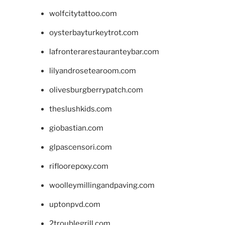
wolfcitytattoo.com
oysterbayturkeytrot.com
lafronterarestauranteybar.com
lilyandrosetearoom.com
olivesburgberrypatch.com
theslushkids.com
giobastian.com
glpascensori.com
rifloorepoxy.com
woolleymillingandpaving.com
uptonpvd.com
2troublegrill.com