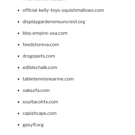
official-kelly-toys-squishmallows.com
displaygardenonsuncrest.org
bbq-empire-usa.com
feedstoreva.com
drogopets.com
ediblechalk.com
tabletennisnearme.com
oaksofa.com
soultacohtx.com
capishcaps.com
gpsyfl.org