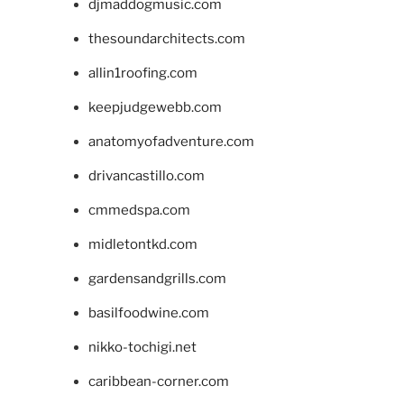
djmaddogmusic.com
thesoundarchitects.com
allin1roofing.com
keepjudgewebb.com
anatomyofadventure.com
drivancastillo.com
cmmedspa.com
midletontkd.com
gardensandgrills.com
basilfoodwine.com
nikko-tochigi.net
caribbean-corner.com