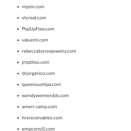
mpzin.com
stcreal.com
PopUpFlea.com
valueml.com
rebeccatorresjewelry.com
jmpbliss.com
drjorgerico.com
queensushipa.com
wendyweimerdds.com
ameri-camp.com
hrsreceivables.com
empconst1.com