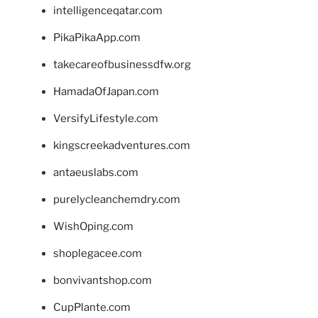
intelligenceqatar.com
PikaPikaApp.com
takecareofbusinessdfw.org
HamadaOfJapan.com
VersifyLifestyle.com
kingscreekadventures.com
antaeuslabs.com
purelycleanchemdry.com
WishOping.com
shoplegacee.com
bonvivantshop.com
CupPlante.com