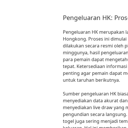
Pengeluaran HK: Pro
Pengeluaran HK merupakan l
Hongkong. Proses ini dimula
dilakukan secara resmi oleh p
minggunya, hasil pengeluaran
para pemain dapat mengetah
tepat. Ketersediaan informasi
penting agar pemain dapat m
untuk taruhan berikutnya.
Sumber pengeluaran HK biasan
menyediakan data akurat dan 
menyediakan live draw yang 
pengundian secara langsung. S
togel juga sering menjadi tem