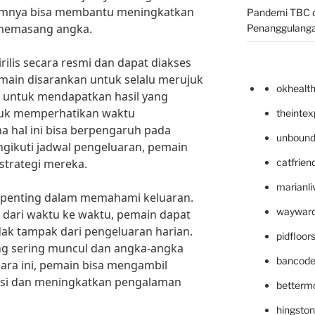
lumnya bisa membantu meningkatkan
Pandemi TBC d
 memasang angka.
Penanggulang
rilis secara resmi dan dapat diakses
emain disarankan untuk selalu merujuk
okhealt
 untuk mendapatkan hasil yang
untuk memperhatikan waktu
theinte
 hal ini bisa berpengaruh pada
unbound
gikuti jadwal pengeluaran, pemain
strategi mereka.
catfrien
marianli
 penting dalam memahami keluaran.
wayward
 dari waktu ke waktu, pemain dapat
dak tampak dari pengeluaran harian.
pidfloo
ng sering muncul dan angka-angka
bancode
cara ini, pemain bisa mengambil
asi dan meningkatkan pengalaman
betterm
hingsto