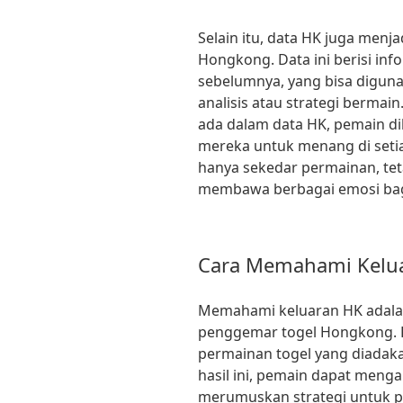
Selain itu, data HK juga menj
Hongkong. Data ini berisi info
sebelumnya, yang bisa digun
analisis atau strategi berma
ada dalam data HK, pemain d
mereka untuk menang di seti
hanya sekedar permainan, te
membawa berbagai emosi bagi
Cara Memahami Kelu
Memahami keluaran HK adalah
penggemar togel Hongkong. K
permainan togel yang diadak
hasil ini, pemain dapat meng
merumuskan strategi untuk p