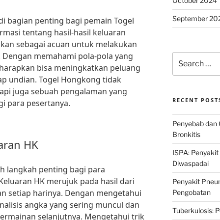
October 2024
September 20
adi bagian penting bagi pemain Togel
rmasi tentang hasil-hasil keluaran
akan sebagai acuan untuk melakukan
in. Dengan memahami pola-pola yang
Search
iharapkan bisa meningkatkan peluang
for:
ap undian. Togel Hongkong tidak
tapi juga sebuah pengalaman yang
RECENT POST
 para pesertanya.
Penyebab dan 
Bronkitis
aran HK
ISPA: Penyakit
Diwaspadai
 langkah penting bagi para
eluaran HK merujuk pada hasil dari
Penyakit Pneum
an setiap harinya. Dengan mengetahui
Pengobatan
analisis angka yang sering muncul dan
Tuberkulosis: 
ermainan selanjutnya. Mengetahui trik