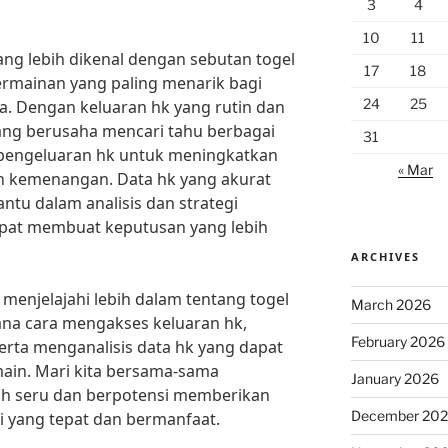
3
4
10
11
ng lebih dikenal dengan sebutan togel
17
18
permainan yang paling menarik bagi
24
25
ia. Dengan keluaran hk yang rutin dan
ang berusaha mencari tahu berbagai
31
n pengeluaran hk untuk meningkatkan
« Mar
h kemenangan. Data hk yang akurat
tu dalam analisis dan strategi
pat membuat keputusan yang lebih
ARCHIVES
n menjelajahi lebih dalam tentang togel
March 2026
na cara mengakses keluaran hk,
February 2026
rta menganalisis data hk yang dapat
in. Mari kita bersama-sama
January 2026
bih seru dan berpotensi memberikan
December 20
 yang tepat dan bermanfaat.