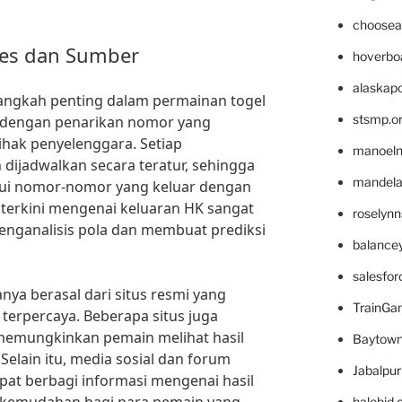
choosea
ses dan Sumber
hoverbo
alaskapo
angkah penting dalam permainan togel
stsmp.o
i dengan penarikan nomor yang
ihak penyelenggara. Setiap
manoel
 dijadwalkan secara teratur, sehingga
mandelae
ui nomor-nomor yang keluar dengan
 terkini mengenai keluaran HK sangat
roselyn
enganalisis pola dan membuat prediksi
balance
salesfo
ya berasal dari situs resmi yang
TrainG
terpercaya. Beberapa situs juga
memungkinkan pemain melihat hasil
Baytown
elain itu, media sosial dan forum
Jabalpu
pat berbagi informasi mengenai hasil
halobjd