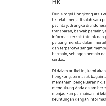
HK
Dunia togel Hongkong atau ya
hk telah menjadi salah satu 
pecinta judi angka di Indones
transparan, banyak pemain y
informasi terkait toto hk da
peluang mereka dalam merai
dan terpercaya sangat memban
bermain, sehingga pemain da
cerdas.
Di dalam artikel ini, kami aka
hongkong, termasuk bagaima
memahami pengeluaran hk, se
mendukung Anda dalam berma
menjadikan permainan ini le
keuntungan dengan informasi