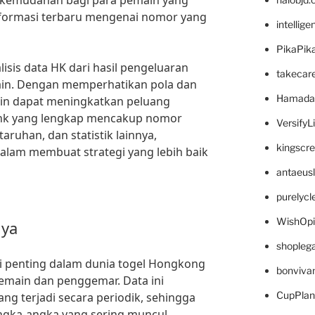
n kemudahan bagi para pemain yang
informasi terbaru mengenai nomor yang
intellig
PikaPik
is data HK dari hasil pengeluaran
takecar
ain. Dengan memperhatikan pola dan
Hamada
ain dapat meningkatkan peluang
hk yang lengkap mencakup nomor
VersifyL
aruhan, dan statistik lainnya,
kingscr
lam membuat strategi yang lebih baik
antaeus
purelyc
WishOp
nya
shopleg
 penting dalam dunia togel Hongkong
bonviva
pemain dan penggemar. Data ini
CupPlan
ng terjadi secara periodik, sehingga
ngka-angka yang sering muncul.