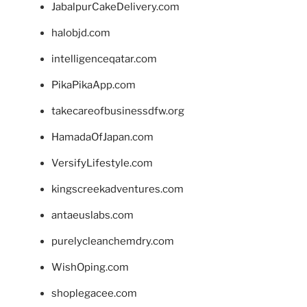
JabalpurCakeDelivery.com
halobjd.com
intelligenceqatar.com
PikaPikaApp.com
takecareofbusinessdfw.org
HamadaOfJapan.com
VersifyLifestyle.com
kingscreekadventures.com
antaeuslabs.com
purelycleanchemdry.com
WishOping.com
shoplegacee.com