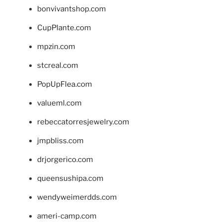
bonvivantshop.com
CupPlante.com
mpzin.com
stcreal.com
PopUpFlea.com
valueml.com
rebeccatorresjewelry.com
jmpbliss.com
drjorgerico.com
queensushipa.com
wendyweimerdds.com
ameri-camp.com