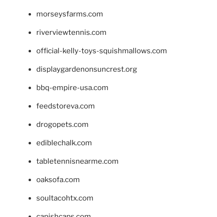
morseysfarms.com
riverviewtennis.com
official-kelly-toys-squishmallows.com
displaygardenonsuncrest.org
bbq-empire-usa.com
feedstoreva.com
drogopets.com
ediblechalk.com
tabletennisnearme.com
oaksofa.com
soultacohtx.com
capishcaps.com