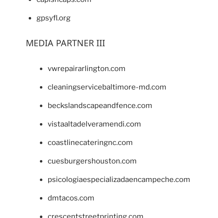
gpsyfl.org
MEDIA PARTNER III
vwrepairarlington.com
cleaningservicebaltimore-md.com
beckslandscapeandfence.com
vistaaltadelveramendi.com
coastlinecateringnc.com
cuesburgershouston.com
psicologiaespecializadaencampeche.com
dmtacos.com
crescentstreetprinting.com