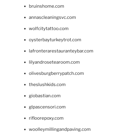
bruinshome.com
annascleaningsvc.com
wolfcitytattoo.com
oysterbayturkeytrot.com
lafronterarestauranteybar.com
lilyandrosetearoom.com
olivesburgberrypatch.com
theslushkids.com
giobastian.com
glpascensori.com
rifloorepoxy.com
woolleymillingandpaving.com