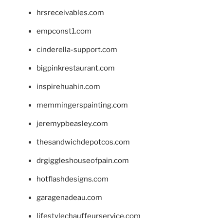
hrsreceivables.com
empconst1.com
cinderella-support.com
bigpinkrestaurant.com
inspirehuahin.com
memmingerspainting.com
jeremypbeasley.com
thesandwichdepotcos.com
drgiggleshouseofpain.com
hotflashdesigns.com
garagenadeau.com
lifestylechauffeurservice.com