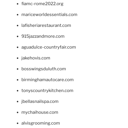
fiamc-rome2022.org
mariceworldessentials.com
lafisheriarestaurant.com
915jazzandmore.com
aguadulce-countryfair.com
jakehovis.com
bosswingsduluth.com
birminghamautocare.com
tonyscountrykitchen.com
jbellasnailspa.com
mychaihouse.com
alvisgrooming.com