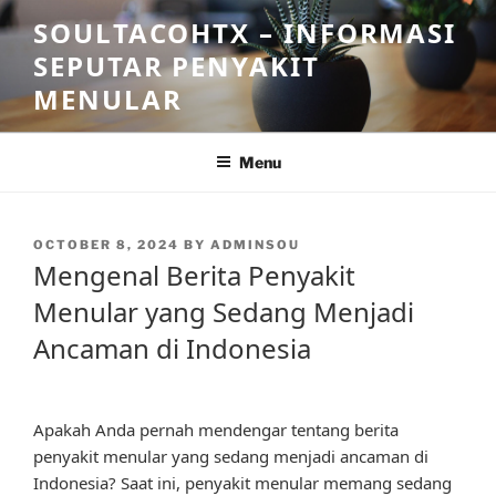
Skip
SOULTACOHTX – INFORMASI
to
SEPUTAR PENYAKIT
content
MENULAR
Menu
POSTED
OCTOBER 8, 2024
BY
ADMINSOU
ON
Mengenal Berita Penyakit
Menular yang Sedang Menjadi
Ancaman di Indonesia
Apakah Anda pernah mendengar tentang berita
penyakit menular yang sedang menjadi ancaman di
Indonesia? Saat ini, penyakit menular memang sedang