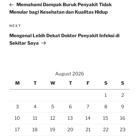
Post
Memahami Dampak Buruk Penyakit Tidak
Menular bagi Kesehatan dan Kualitas Hidup
Next
NEXT
Post
Mengenal Lebih Dekat Dokter Penyakit Infeksi di
Sekitar Saya
August 2026
M
T
W
T
F
S
S
1
2
3
4
5
6
7
8
9
10
11
12
13
14
15
16
17
18
19
20
21
22
23