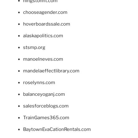
hingstonnt.com
chooseagender.com
hoverboardssale.com
alaskapolitics.com
stsmp.org
manoelneves.com
mandelaeffectlibrary.com
roselynns.com
balanceyoganj.com
salesforceblogs.com
TrainGames365.com
BaytownEvaCationRentals.com