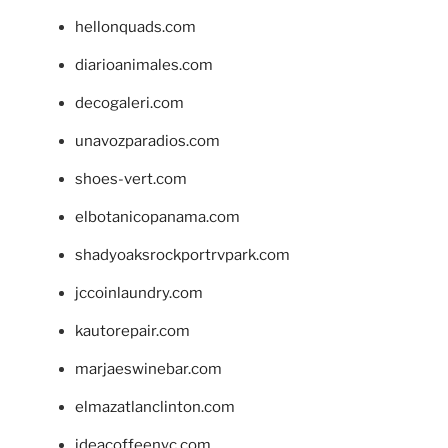
hellonquads.com
diarioanimales.com
decogaleri.com
unavozparadios.com
shoes-vert.com
elbotanicopanama.com
shadyoaksrockportrvpark.com
jccoinlaundry.com
kautorepair.com
marjaeswinebar.com
elmazatlanclinton.com
ideacoffeenyc.com