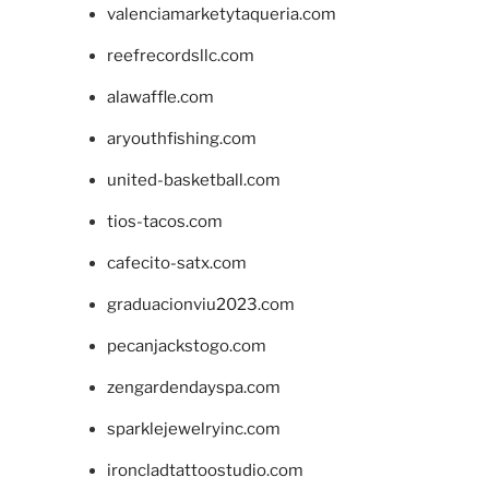
valenciamarketytaqueria.com
reefrecordsllc.com
alawaffle.com
aryouthfishing.com
united-basketball.com
tios-tacos.com
cafecito-satx.com
graduacionviu2023.com
pecanjackstogo.com
zengardendayspa.com
sparklejewelryinc.com
ironcladtattoostudio.com