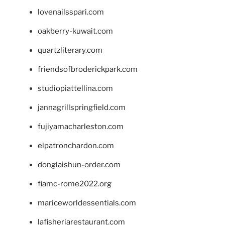
lovenailsspari.com
oakberry-kuwait.com
quartzliterary.com
friendsofbroderickpark.com
studiopiattellina.com
jannagrillspringfield.com
fujiyamacharleston.com
elpatronchardon.com
donglaishun-order.com
fiamc-rome2022.org
mariceworldessentials.com
lafisheriarestaurant.com