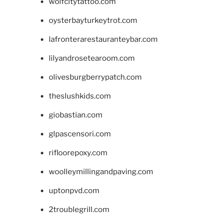
wolfcitytattoo.com
oysterbayturkeytrot.com
lafronterarestauranteybar.com
lilyandrosetearoom.com
olivesburgberrypatch.com
theslushkids.com
giobastian.com
glpascensori.com
rifloorepoxy.com
woolleymillingandpaving.com
uptonpvd.com
2troublegrill.com