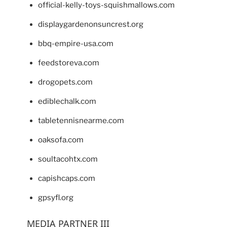
official-kelly-toys-squishmallows.com
displaygardenonsuncrest.org
bbq-empire-usa.com
feedstoreva.com
drogopets.com
ediblechalk.com
tabletennisnearme.com
oaksofa.com
soultacohtx.com
capishcaps.com
gpsyfl.org
MEDIA PARTNER III