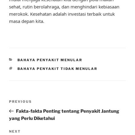
sehat, rutin berolahraga, dan menghindari kebiasaan
merokok. Kesehatan adalah investasi terbaik untuk
masa depan kita.
CATEGORIES
BAHAYA PENYAKIT MENULAR
TAGS
BAHAYA PENYAKIT TIDAK MENULAR
Post
Previous
PREVIOUS
navigation
Post
Fakta-fakta Penting tentang Penyakit Jantung
yang Perlu Diketahui
Next
NEXT