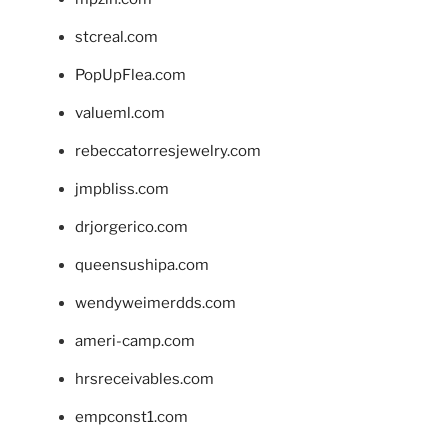
stcreal.com
PopUpFlea.com
valueml.com
rebeccatorresjewelry.com
jmpbliss.com
drjorgerico.com
queensushipa.com
wendyweimerdds.com
ameri-camp.com
hrsreceivables.com
empconst1.com