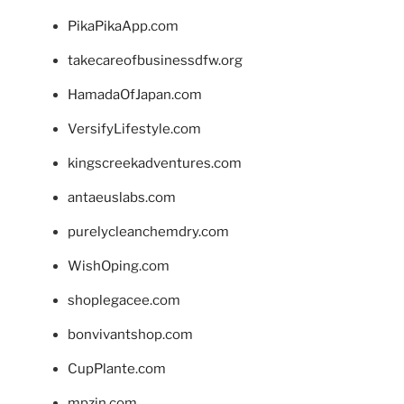
PikaPikaApp.com
takecareofbusinessdfw.org
HamadaOfJapan.com
VersifyLifestyle.com
kingscreekadventures.com
antaeuslabs.com
purelycleanchemdry.com
WishOping.com
shoplegacee.com
bonvivantshop.com
CupPlante.com
mpzin.com