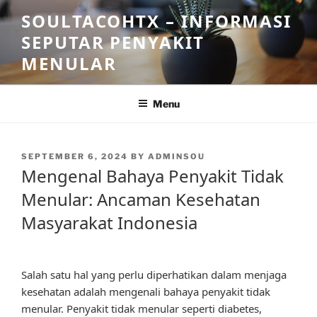
Skip
SOULTACOHTX – INFORMASI
to
SEPUTAR PENYAKIT
content
MENULAR
Menu
POSTED
SEPTEMBER 6, 2024
BY
ADMINSOU
ON
Mengenal Bahaya Penyakit Tidak
Menular: Ancaman Kesehatan
Masyarakat Indonesia
Salah satu hal yang perlu diperhatikan dalam menjaga
kesehatan adalah mengenali bahaya penyakit tidak
menular. Penyakit tidak menular seperti diabetes,