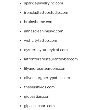
sparklejewelryinc.com
ironcladtattoostudio.com
bruinshome.com
annascleaningsvc.com
wolfcitytattoo.com
oysterbayturkeytrot.com
lafronterarestauranteybar.com
lilyandrosetearoom.com
olivesburgberrypatch.com
theslushkids.com
giobastian.com
glpascensori.com