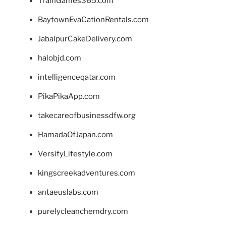
TrainGames365.com
BaytownEvaCationRentals.com
JabalpurCakeDelivery.com
halobjd.com
intelligenceqatar.com
PikaPikaApp.com
takecareofbusinessdfw.org
HamadaOfJapan.com
VersifyLifestyle.com
kingscreekadventures.com
antaeuslabs.com
purelycleanchemdry.com