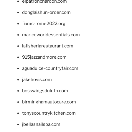
elpatronchardon.com
donglaishun-order.com
fiamc-rome2022.org
mariceworldessentials.com
lafisheriarestaurant.com
915jazzandmore.com
aguadulce-countryfair.com
jakehovis.com
bosswingsduluth.com
birminghamautocare.com
tonyscountrykitchen.com
jbellasnailspa.com