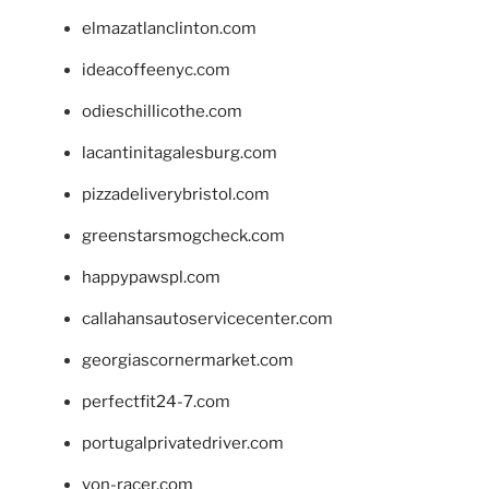
elmazatlanclinton.com
ideacoffeenyc.com
odieschillicothe.com
lacantinitagalesburg.com
pizzadeliverybristol.com
greenstarsmogcheck.com
happypawspl.com
callahansautoservicecenter.com
georgiascornermarket.com
perfectfit24-7.com
portugalprivatedriver.com
von-racer.com