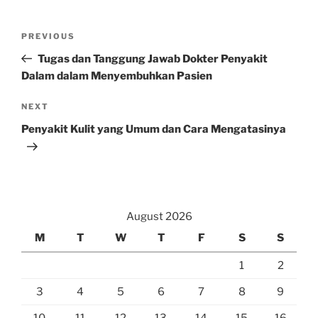
Post
Previous
PREVIOUS
navigation
Post
Tugas dan Tanggung Jawab Dokter Penyakit
Dalam dalam Menyembuhkan Pasien
Next
NEXT
Post
Penyakit Kulit yang Umum dan Cara Mengatasinya
August 2026
M
T
W
T
F
S
S
1
2
3
4
5
6
7
8
9