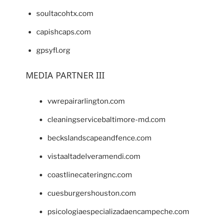
soultacohtx.com
capishcaps.com
gpsyfl.org
MEDIA PARTNER III
vwrepairarlington.com
cleaningservicebaltimore-md.com
beckslandscapeandfence.com
vistaaltadelveramendi.com
coastlinecateringnc.com
cuesburgershouston.com
psicologiaespecializadaencampeche.com