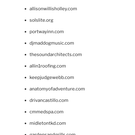
allisonwillisholley.com
solslite.org
portwayinn.com
djmaddogmusic.com
thesoundarchitects.com
allin1roofing.com
keepjudgewebb.com
anatomyofadventure.com
drivancastillo.com
cmmedspa.com
midletontkd.com
gardensandgrills.com