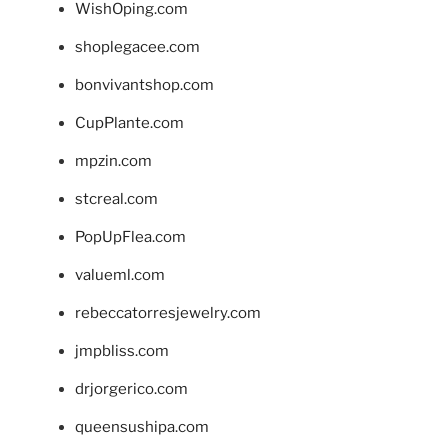
WishOping.com
shoplegacee.com
bonvivantshop.com
CupPlante.com
mpzin.com
stcreal.com
PopUpFlea.com
valueml.com
rebeccatorresjewelry.com
jmpbliss.com
drjorgerico.com
queensushipa.com