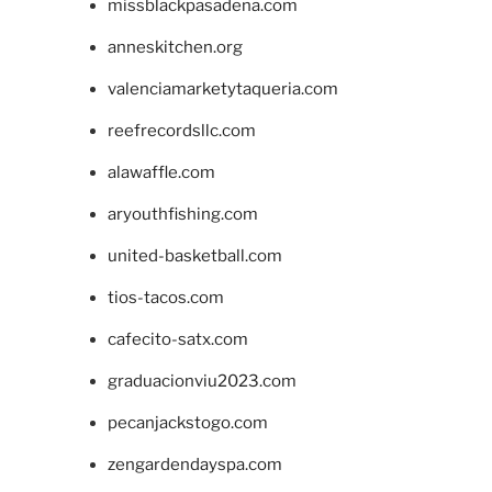
missblackpasadena.com
anneskitchen.org
valenciamarketytaqueria.com
reefrecordsllc.com
alawaffle.com
aryouthfishing.com
united-basketball.com
tios-tacos.com
cafecito-satx.com
graduacionviu2023.com
pecanjackstogo.com
zengardendayspa.com