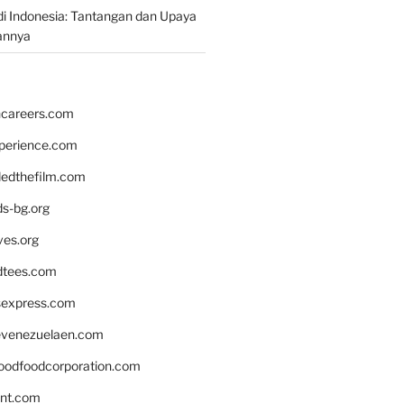
i Indonesia: Tantangan dan Upaya
annya
hcareers.com
xperience.com
edthefilm.com
ds-bg.org
ves.org
tees.com
rsexpress.com
venezuelaen.com
oodfoodcorporation.com
nnt.com