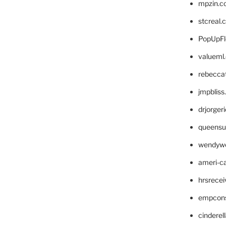
mpzin.c
stcreal.
PopUpFl
valueml
rebecca
jmpblis
drjorger
queensu
wendyw
ameri-
hrsrece
empcon
cinderel