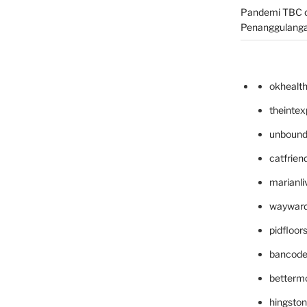
Pandemi TBC d
Penanggulang
okhealt
theinte
unbound
catfrien
marianli
wayward
pidfloo
bancode
betterm
hingsto