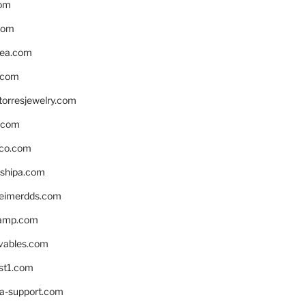
om
com
ea.com
.com
torresjewelry.com
s.com
ico.com
shipa.com
eimerdds.com
camp.com
ivables.com
st1.com
la-support.com