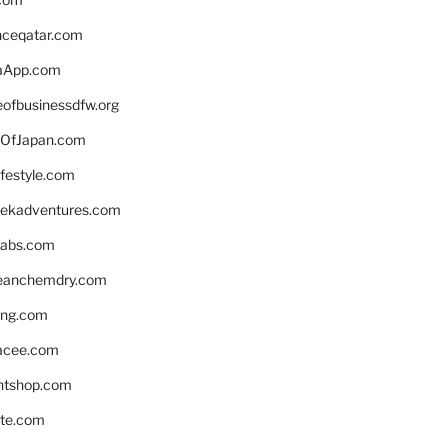
enceqatar.com
aApp.com
eofbusinessdfw.org
OfJapan.com
ifestyle.com
eekadventures.com
labs.com
leanchemdry.com
ing.com
acee.com
ntshop.com
te.com