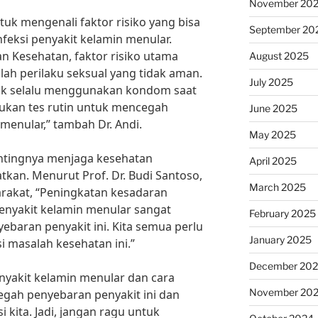
November 20
ntuk mengenali faktor risiko yang bisa
September 20
eksi penyakit kelamin menular.
n Kesehatan, faktor risiko utama
August 2025
lah perilaku seksual yang tidak aman.
July 2025
tuk selalu menggunakan kondom saat
ukan tes rutin untuk mencegah
June 2025
menular,” tambah Dr. Andi.
May 2025
pentingnya menjaga kesehatan
April 2025
atkan. Menurut Prof. Dr. Budi Santoso,
March 2025
rakat, “Peningkatan kesadaran
enyakit kelamin menular sangat
February 2025
baran penyakit ini. Kita semua perlu
January 2025
 masalah kesehatan ini.”
December 20
yakit kelamin menular dan cara
November 20
egah penyebaran penyakit ini dan
kita. Jadi, jangan ragu untuk