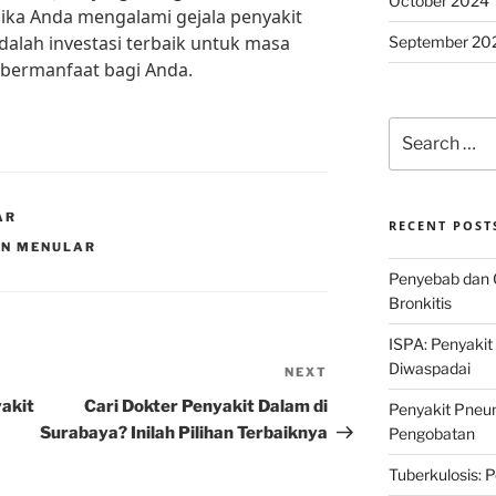
October 2024
jika Anda mengalami gejala penyakit
dalah investasi terbaik untuk masa
September 20
i bermanfaat bagi Anda.
Search
for:
AR
RECENT POST
IN MENULAR
Penyebab dan 
Bronkitis
ISPA: Penyakit
Diwaspadai
NEXT
Next
Post
akit
Cari Dokter Penyakit Dalam di
Penyakit Pneum
Surabaya? Inilah Pilihan Terbaiknya
Pengobatan
Tuberkulosis: 