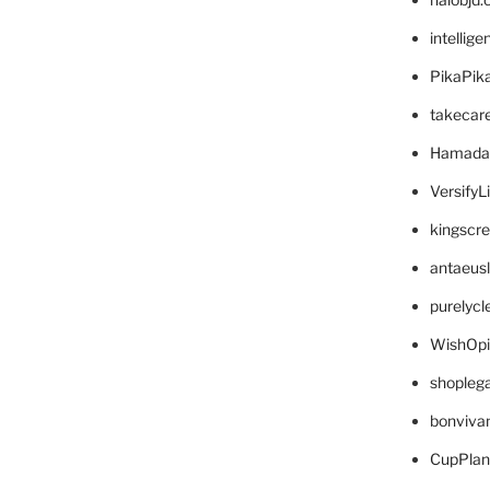
intellig
PikaPik
takecar
Hamada
VersifyL
kingscr
antaeus
purelyc
WishOp
shopleg
bonviva
CupPlan