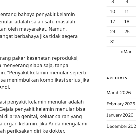
3
4
10
11
entang bahaya penyakit kelamin
nular adalah salah satu masalah
17
18
ikan oleh masyarakat. Namun,
24
25
sangat berbahaya jika tidak segera
31
« Mar
orang pakar kesehatan reproduksi,
a menyerang siapa saja, tanpa
in. “Penyakit kelamin menular seperti
ARCHIVES
bisa menimbulkan komplikasi serius jika
Andi.
March 2026
asi penyakit kelamin menular adalah
February 2026
Gejala penyakit kelamin menular bisa
January 2026
al di area genital, keluar cairan yang
da organ kelamin. Jika Anda mengalami
December 20
lah periksakan diri ke dokter.