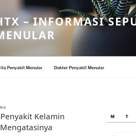
TX – INFORMASI SEP
 MENULAR
ita Penyakit Menular
Dokter Penyakit Menular
SOU
Penyakit Kelamin
M
T
 Mengatasinya