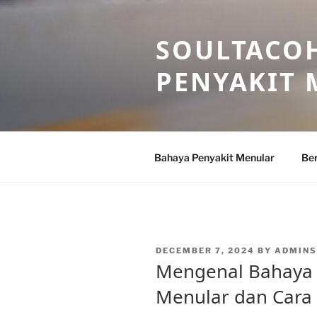
Skip
to
SOULTACOH
content
PENYAKIT
Bahaya Penyakit Menular
Ber
POSTED
DECEMBER 7, 2024
BY
ADMIN
ON
Mengenal Bahaya 
Menular dan Cara