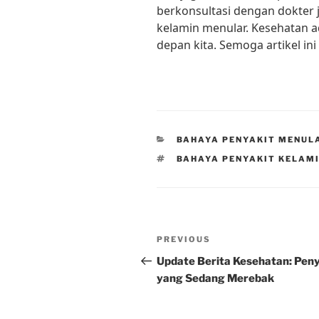
berkonsultasi dengan dokter 
kelamin menular. Kesehatan a
depan kita. Semoga artikel in
CATEGORIES
BAHAYA PENYAKIT MENUL
TAGS
BAHAYA PENYAKIT KELAM
Post
Previous
PREVIOUS
navigation
Post
Update Berita Kesehatan: Peny
yang Sedang Merebak