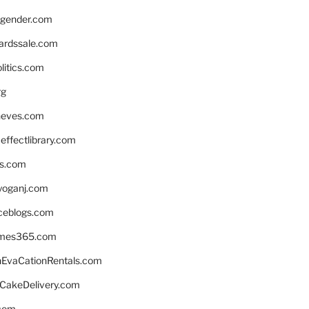
gender.com
ardssale.com
litics.com
rg
neves.com
ffectlibrary.com
ns.com
yoganj.com
rceblogs.com
ames365.com
EvaCationRentals.com
rCakeDelivery.com
.com