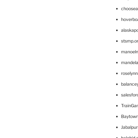
choosea
hoverbo
alaskapo
stsmp.o
manoel
mandelae
roselyn
balance
salesfo
TrainG
Baytown
Jabalpu
halobjd