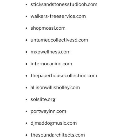
sticksandstonesstudiooh.com
walkers-treeservice.com
shopmossi.com
untamedcollectivesd.com
mxpwellness.com
infernocanine.com
thepaperhousecollection.com
allisonwillisholley.com
solslite.org
portwayinn.com
djmaddogmusic.com
thesoundarchitects.com