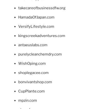
takecareofbusinessdfw.org
HamadaOfJapan.com
VersifyLifestyle.com
kingscreekadventures.com
antaeuslabs.com
purelycleanchemdry.com
WishOping.com
shoplegacee.com
bonvivantshop.com
CupPlante.com
mpzin.com