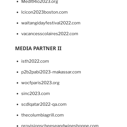
MedItRio2023.org
lcicon2023boston.com
waitangidayfestival2022.com
vacancesscolaires2022.com
MEDIA PARTNER II
isth2022.com
p2b2pabi2023-makassar.com
wocfparis2023.org
sinc2023.com
scdlqatar2022-qa.com
thecolumbiagrill.com
provisionscheeseandwineshoppe.com