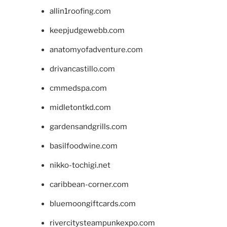
allin1roofing.com
keepjudgewebb.com
anatomyofadventure.com
drivancastillo.com
cmmedspa.com
midletontkd.com
gardensandgrills.com
basilfoodwine.com
nikko-tochigi.net
caribbean-corner.com
bluemoongiftcards.com
rivercitysteampunkexpo.com