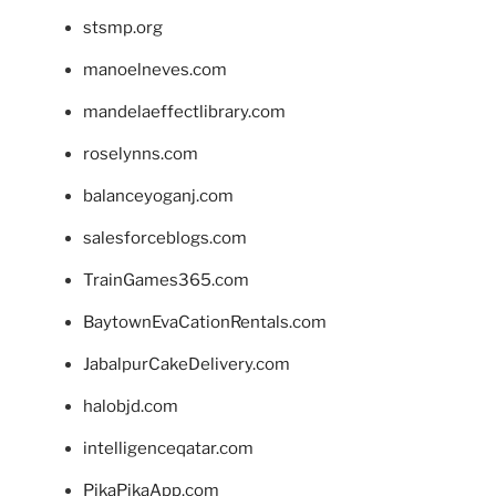
stsmp.org
manoelneves.com
mandelaeffectlibrary.com
roselynns.com
balanceyoganj.com
salesforceblogs.com
TrainGames365.com
BaytownEvaCationRentals.com
JabalpurCakeDelivery.com
halobjd.com
intelligenceqatar.com
PikaPikaApp.com