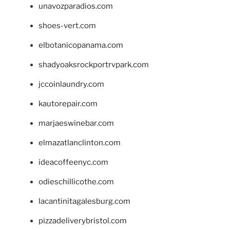
unavozparadios.com
shoes-vert.com
elbotanicopanama.com
shadyoaksrockportrvpark.com
jccoinlaundry.com
kautorepair.com
marjaeswinebar.com
elmazatlanclinton.com
ideacoffeenyc.com
odieschillicothe.com
lacantinitagalesburg.com
pizzadeliverybristol.com