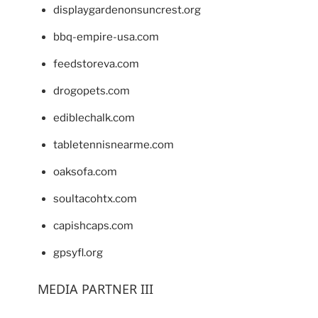
displaygardenonsuncrest.org
bbq-empire-usa.com
feedstoreva.com
drogopets.com
ediblechalk.com
tabletennisnearme.com
oaksofa.com
soultacohtx.com
capishcaps.com
gpsyfl.org
MEDIA PARTNER III