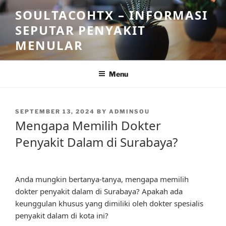
Skip
SOULTACOHTX – INFORMASI
to
SEPUTAR PENYAKIT
content
MENULAR
Menu
POSTED
SEPTEMBER 13, 2024
BY
ADMINSOU
ON
Mengapa Memilih Dokter
Penyakit Dalam di Surabaya?
Anda mungkin bertanya-tanya, mengapa memilih
dokter penyakit dalam di Surabaya? Apakah ada
keunggulan khusus yang dimiliki oleh dokter spesialis
penyakit dalam di kota ini?