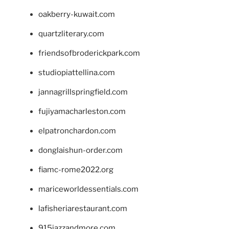
oakberry-kuwait.com
quartzliterary.com
friendsofbroderickpark.com
studiopiattellina.com
jannagrillspringfield.com
fujiyamacharleston.com
elpatronchardon.com
donglaishun-order.com
fiamc-rome2022.org
mariceworldessentials.com
lafisheriarestaurant.com
915jazzandmore.com