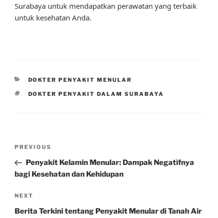
Surabaya untuk mendapatkan perawatan yang terbaik
untuk kesehatan Anda.
CATEGORIES
DOKTER PENYAKIT MENULAR
TAGS
DOKTER PENYAKIT DALAM SURABAYA
Post
Previous
PREVIOUS
navigation
Post
Penyakit Kelamin Menular: Dampak Negatifnya
bagi Kesehatan dan Kehidupan
Next
NEXT
Post
Berita Terkini tentang Penyakit Menular di Tanah Air