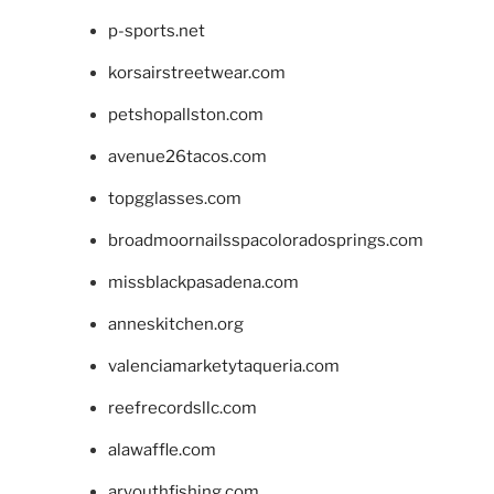
p-sports.net
korsairstreetwear.com
petshopallston.com
avenue26tacos.com
topgglasses.com
broadmoornailsspacoloradosprings.com
missblackpasadena.com
anneskitchen.org
valenciamarketytaqueria.com
reefrecordsllc.com
alawaffle.com
aryouthfishing.com