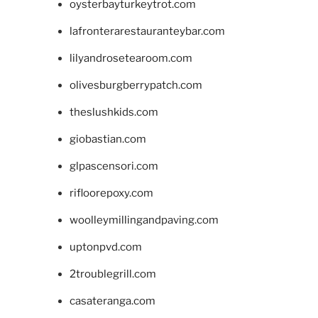
oysterbayturkeytrot.com
lafronterarestauranteybar.com
lilyandrosetearoom.com
olivesburgberrypatch.com
theslushkids.com
giobastian.com
glpascensori.com
rifloorepoxy.com
woolleymillingandpaving.com
uptonpvd.com
2troublegrill.com
casateranga.com