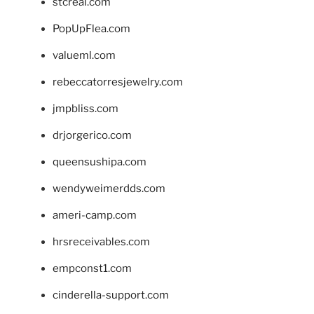
stcreal.com
PopUpFlea.com
valueml.com
rebeccatorresjewelry.com
jmpbliss.com
drjorgerico.com
queensushipa.com
wendyweimerdds.com
ameri-camp.com
hrsreceivables.com
empconst1.com
cinderella-support.com