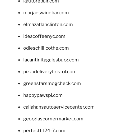
kautorepair.com
marjaeswinebar.com
elmazatlanclinton.com
ideacoffeenyc.com
odieschillicothe.com
lacantinitagalesburg.com
pizzadeliverybristol.com
greenstarsmogcheck.com
happypawspl.com
callahansautoservicecenter.com
georgiascornermarket.com
perfectfit24-7.com