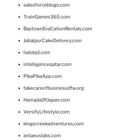
salesforceblogs.com
TrainGames365.com
BaytownEvaCationRentals.com
JabalpurCakeDelivery.com
halobjd.com
intelligenceqatar.com
PikaPikaApp.com
takecareofbusinessdfw.org
HamadaOfJapan.com
VersifyLifestyle.com
kingscreekadventures.com
antaeuslabs.com