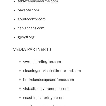
tabletennisnearme.com
oaksofa.com
soultacohtx.com
capishcaps.com
gpsyfl.org
MEDIA PARTNER III
vwrepairarlington.com
cleaningservicebaltimore-md.com
beckslandscapeandfence.com
vistaaltadelveramendi.com
coastlinecateringnc.com