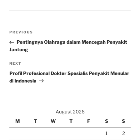
Post
Previous
PREVIOUS
navigation
Post
Pentingnya Olahraga dalam Mencegah Penyakit
Jantung
Next
NEXT
Post
Profil Profesional Dokter Spesialis Penyakit Menular
di Indonesia
August 2026
M
T
W
T
F
S
S
1
2