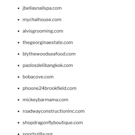
jbellasnailspa.com
mychaihouse.com
alvisgrooming.com
thegeorginaestate.com
blythewoodseafood.com
paolosdelibangkok.com
bobacove.com
phoone24brookfield.com
mickeybarmama.com
roadwayconstructioninc.com
shopdragonflyboutique.com
sportszilla.org