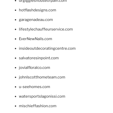
drgiggleshouseofpain.com
hotflashdesigns.com
garagenadeau.com
lifestylechauffeurservice.com
EverNewNails.com
insideoutdecoratingcentre.com
salvatoresinpoint.com
jovialfloralco.com
johnlscotthometeam.com
u-seehomes.com
watersportslagonissi.com
mischieffashion.com