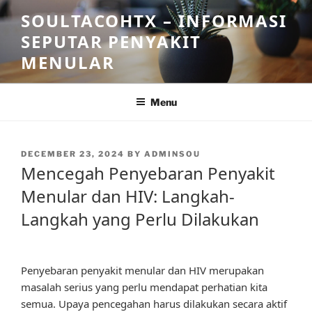
Skip
SOULTACOHTX – INFORMASI
to
SEPUTAR PENYAKIT
content
MENULAR
Menu
POSTED
DECEMBER 23, 2024
BY
ADMINSOU
ON
Mencegah Penyebaran Penyakit
Menular dan HIV: Langkah-
Langkah yang Perlu Dilakukan
Penyebaran penyakit menular dan HIV merupakan
masalah serius yang perlu mendapat perhatian kita
semua. Upaya pencegahan harus dilakukan secara aktif