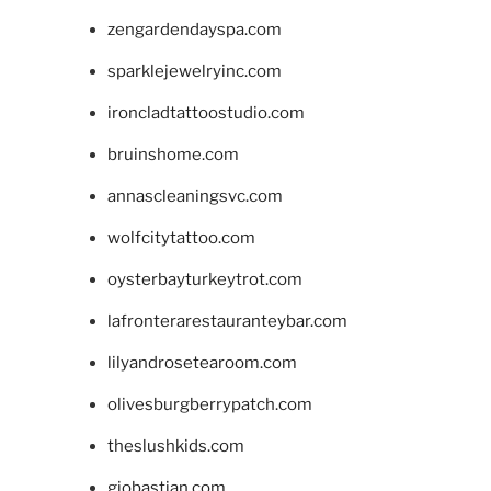
zengardendayspa.com
sparklejewelryinc.com
ironcladtattoostudio.com
bruinshome.com
annascleaningsvc.com
wolfcitytattoo.com
oysterbayturkeytrot.com
lafronterarestauranteybar.com
lilyandrosetearoom.com
olivesburgberrypatch.com
theslushkids.com
giobastian.com