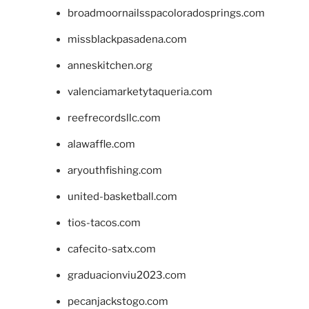
broadmoornailsspacoloradosprings.com
missblackpasadena.com
anneskitchen.org
valenciamarketytaqueria.com
reefrecordsllc.com
alawaffle.com
aryouthfishing.com
united-basketball.com
tios-tacos.com
cafecito-satx.com
graduacionviu2023.com
pecanjackstogo.com