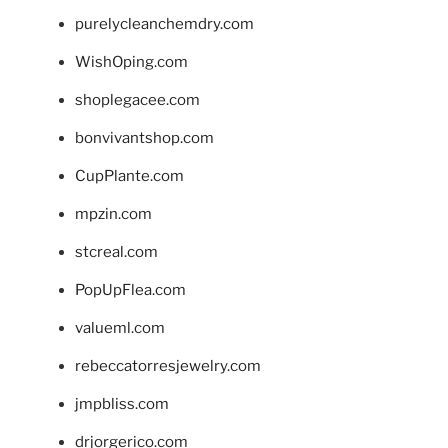
purelycleanchemdry.com
WishOping.com
shoplegacee.com
bonvivantshop.com
CupPlante.com
mpzin.com
stcreal.com
PopUpFlea.com
valueml.com
rebeccatorresjewelry.com
jmpbliss.com
drjorgerico.com