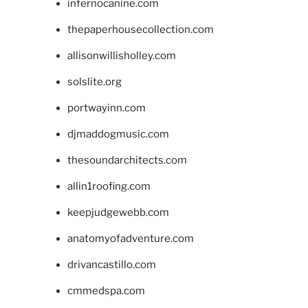
infernocanine.com
thepaperhousecollection.com
allisonwillisholley.com
solslite.org
portwayinn.com
djmaddogmusic.com
thesoundarchitects.com
allin1roofing.com
keepjudgewebb.com
anatomyofadventure.com
drivancastillo.com
cmmedspa.com