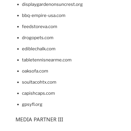
displaygardenonsuncrest.org
bbq-empire-usa.com
feedstoreva.com
drogopets.com
ediblechalk.com
tabletennisnearme.com
oaksofa.com
soultacohtx.com
capishcaps.com
gpsyfl.org
MEDIA PARTNER III