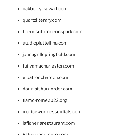
oakberry-kuwait.com
quartzliterary.com
friendsofbroderickpark.com
studiopiattellina.com
jannagrillspringfield.com
fujiyamacharleston.com
elpatronchardon.com
donglaishun-order.com
fiamc-rome2022.org
mariceworldessentials.com
lafisheriarestaurant.com
915jazzandmore.com