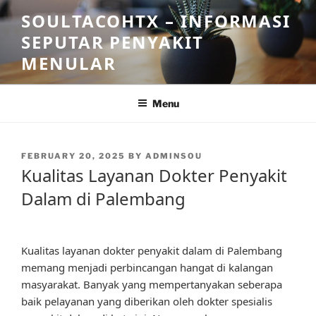
Skip
SOULTACOHTX – INFORMASI
to
SEPUTAR PENYAKIT
content
MENULAR
Menu
POSTED
FEBRUARY 20, 2025
BY
ADMINSOU
ON
Kualitas Layanan Dokter Penyakit
Dalam di Palembang
Kualitas layanan dokter penyakit dalam di Palembang
memang menjadi perbincangan hangat di kalangan
masyarakat. Banyak yang mempertanyakan seberapa
baik pelayanan yang diberikan oleh dokter spesialis