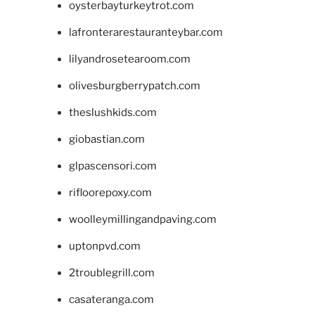
oysterbayturkeytrot.com
lafronterarestauranteybar.com
lilyandrosetearoom.com
olivesburgberrypatch.com
theslushkids.com
giobastian.com
glpascensori.com
rifloorepoxy.com
woolleymillingandpaving.com
uptonpvd.com
2troublegrill.com
casateranga.com