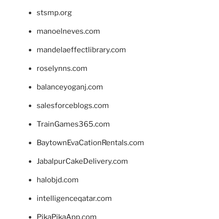
stsmp.org
manoelneves.com
mandelaeffectlibrary.com
roselynns.com
balanceyoganj.com
salesforceblogs.com
TrainGames365.com
BaytownEvaCationRentals.com
JabalpurCakeDelivery.com
halobjd.com
intelligenceqatar.com
PikaPikaApp.com