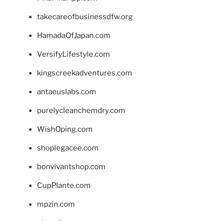
takecareofbusinessdfw.org
HamadaOfJapan.com
VersifyLifestyle.com
kingscreekadventures.com
antaeuslabs.com
purelycleanchemdry.com
WishOping.com
shoplegacee.com
bonvivantshop.com
CupPlante.com
mpzin.com