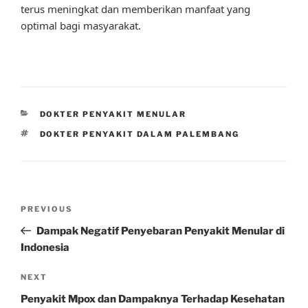
terus meningkat dan memberikan manfaat yang
optimal bagi masyarakat.
CATEGORIES
DOKTER PENYAKIT MENULAR
TAGS
DOKTER PENYAKIT DALAM PALEMBANG
Post
Previous
PREVIOUS
navigation
Post
Dampak Negatif Penyebaran Penyakit Menular di
Indonesia
Next
NEXT
Post
Penyakit Mpox dan Dampaknya Terhadap Kesehatan