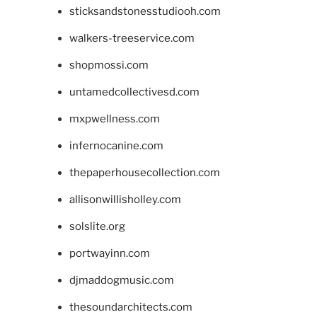
sticksandstonesstudiooh.com
walkers-treeservice.com
shopmossi.com
untamedcollectivesd.com
mxpwellness.com
infernocanine.com
thepaperhousecollection.com
allisonwillisholley.com
solslite.org
portwayinn.com
djmaddogmusic.com
thesoundarchitects.com