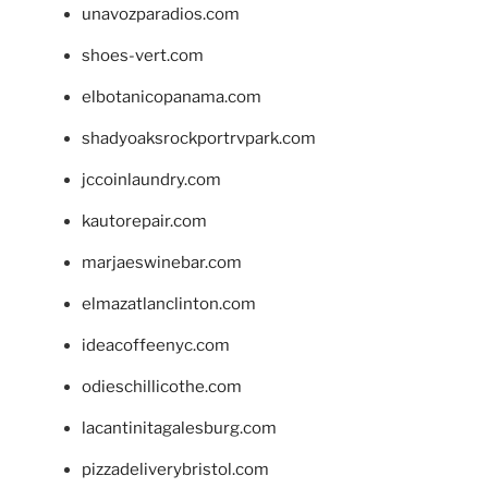
unavozparadios.com
shoes-vert.com
elbotanicopanama.com
shadyoaksrockportrvpark.com
jccoinlaundry.com
kautorepair.com
marjaeswinebar.com
elmazatlanclinton.com
ideacoffeenyc.com
odieschillicothe.com
lacantinitagalesburg.com
pizzadeliverybristol.com