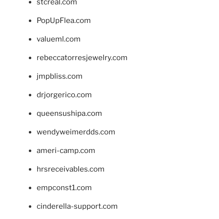
stcreal.com
PopUpFlea.com
valueml.com
rebeccatorresjewelry.com
jmpbliss.com
drjorgerico.com
queensushipa.com
wendyweimerdds.com
ameri-camp.com
hrsreceivables.com
empconst1.com
cinderella-support.com