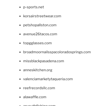
p-sports.net
korsairstreetwear.com
petshopallston.com
avenue26tacos.com
topgglasses.com
broadmoornailsspacoloradosprings.com
missblackpasadena.com
anneskitchen.org
valenciamarketytaqueria.com
reefrecordsllc.com
alawaffle.com
aryouthfishing.com