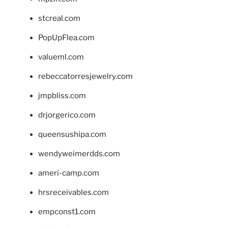
stcreal.com
PopUpFlea.com
valueml.com
rebeccatorresjewelry.com
jmpbliss.com
drjorgerico.com
queensushipa.com
wendyweimerdds.com
ameri-camp.com
hrsreceivables.com
empconst1.com