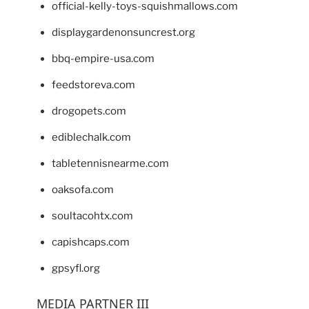
official-kelly-toys-squishmallows.com
displaygardenonsuncrest.org
bbq-empire-usa.com
feedstoreva.com
drogopets.com
ediblechalk.com
tabletennisnearme.com
oaksofa.com
soultacohtx.com
capishcaps.com
gpsyfl.org
MEDIA PARTNER III