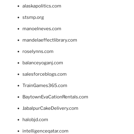
alaskapolitics.com
stsmp.org
manoelneves.com
mandelaeffectlibrary.com
roselynns.com
balanceyoganj.com
salesforceblogs.com
TrainGames365.com
BaytownEvaCationRentals.com
JabalpurCakeDelivery.com
halobjd.com
intelligenceqatar.com