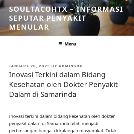
Skip
SOULTACOHTX – INFORMASI
to
SEPUTAR PENYAKIT
content
MENULAR
Menu
POSTED
JANUARY 28, 2025
BY
ADMINSOU
ON
Inovasi Terkini dalam Bidang
Kesehatan oleh Dokter Penyakit
Dalam di Samarinda
Inovasi terkini dalam bidang kesehatan oleh dokter
penyakit dalam di Samarinda telah menjadi
perbincangan hangat di kalangan masyarakat. Tidak