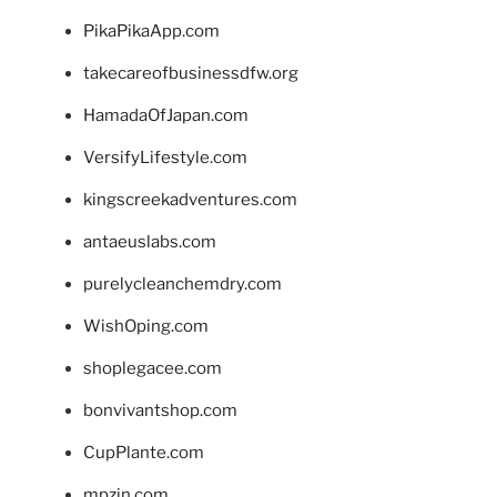
PikaPikaApp.com
takecareofbusinessdfw.org
HamadaOfJapan.com
VersifyLifestyle.com
kingscreekadventures.com
antaeuslabs.com
purelycleanchemdry.com
WishOping.com
shoplegacee.com
bonvivantshop.com
CupPlante.com
mpzin.com