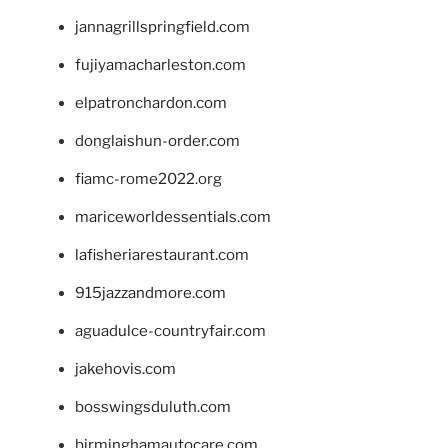
jannagrillspringfield.com
fujiyamacharleston.com
elpatronchardon.com
donglaishun-order.com
fiamc-rome2022.org
mariceworldessentials.com
lafisheriarestaurant.com
915jazzandmore.com
aguadulce-countryfair.com
jakehovis.com
bosswingsduluth.com
birminghamautocare.com