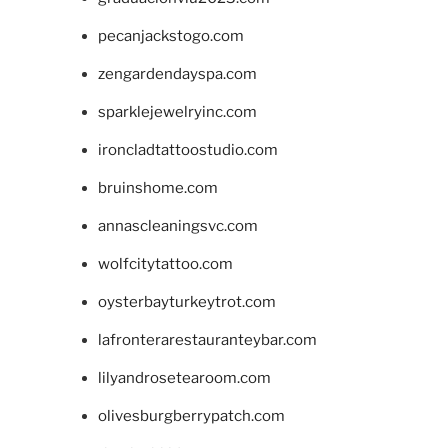
pecanjackstogo.com
zengardendayspa.com
sparklejewelryinc.com
ironcladtattoostudio.com
bruinshome.com
annascleaningsvc.com
wolfcitytattoo.com
oysterbayturkeytrot.com
lafronterarestauranteybar.com
lilyandrosetearoom.com
olivesburgberrypatch.com