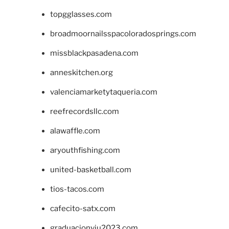
topgglasses.com
broadmoornailsspacoloradosprings.com
missblackpasadena.com
anneskitchen.org
valenciamarketytaqueria.com
reefrecordsllc.com
alawaffle.com
aryouthfishing.com
united-basketball.com
tios-tacos.com
cafecito-satx.com
graduacionviu2023.com