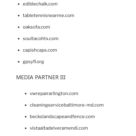
ediblechalk.com
tabletennisnearme.com
oaksofa.com
soultacohtx.com
capishcaps.com
gpsyfl.org
MEDIA PARTNER III
vwrepairarlington.com
cleaningservicebaltimore-md.com
beckslandscapeandfence.com
vistaaltadelveramendi.com