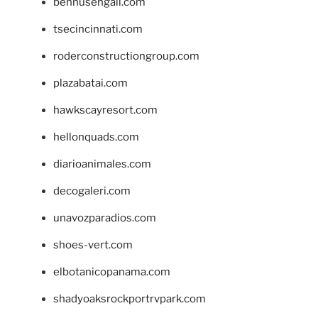
bennusehgall.com
tsecincinnati.com
roderconstructiongroup.com
plazabatai.com
hawkscayresort.com
hellonquads.com
diarioanimales.com
decogaleri.com
unavozparadios.com
shoes-vert.com
elbotanicopanama.com
shadyoaksrockportrvpark.com