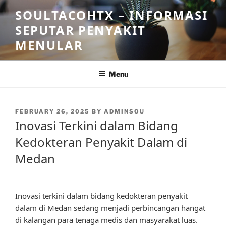
Skip
SOULTACOHTX – INFORMASI
to
SEPUTAR PENYAKIT
content
MENULAR
Menu
POSTED
FEBRUARY 26, 2025
BY
ADMINSOU
ON
Inovasi Terkini dalam Bidang
Kedokteran Penyakit Dalam di
Medan
Inovasi terkini dalam bidang kedokteran penyakit
dalam di Medan sedang menjadi perbincangan hangat
di kalangan para tenaga medis dan masyarakat luas.