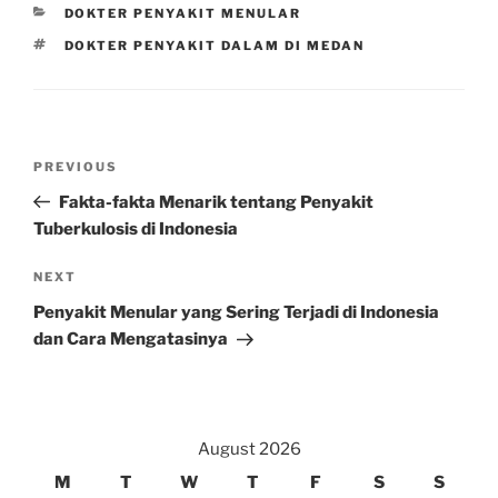
CATEGORIES
DOKTER PENYAKIT MENULAR
TAGS
DOKTER PENYAKIT DALAM DI MEDAN
Post
Previous
PREVIOUS
navigation
Post
Fakta-fakta Menarik tentang Penyakit
Tuberkulosis di Indonesia
Next
NEXT
Post
Penyakit Menular yang Sering Terjadi di Indonesia
dan Cara Mengatasinya
August 2026
M
T
W
T
F
S
S