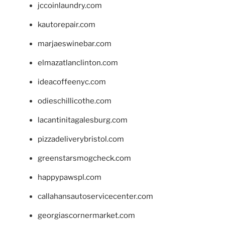
jccoinlaundry.com
kautorepair.com
marjaeswinebar.com
elmazatlanclinton.com
ideacoffeenyc.com
odieschillicothe.com
lacantinitagalesburg.com
pizzadeliverybristol.com
greenstarsmogcheck.com
happypawspl.com
callahansautoservicecenter.com
georgiascornermarket.com