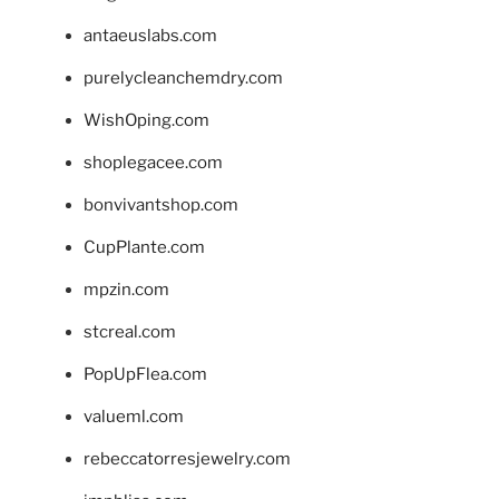
antaeuslabs.com
purelycleanchemdry.com
WishOping.com
shoplegacee.com
bonvivantshop.com
CupPlante.com
mpzin.com
stcreal.com
PopUpFlea.com
valueml.com
rebeccatorresjewelry.com