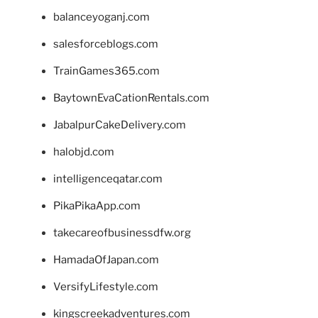
balanceyoganj.com
salesforceblogs.com
TrainGames365.com
BaytownEvaCationRentals.com
JabalpurCakeDelivery.com
halobjd.com
intelligenceqatar.com
PikaPikaApp.com
takecareofbusinessdfw.org
HamadaOfJapan.com
VersifyLifestyle.com
kingscreekadventures.com