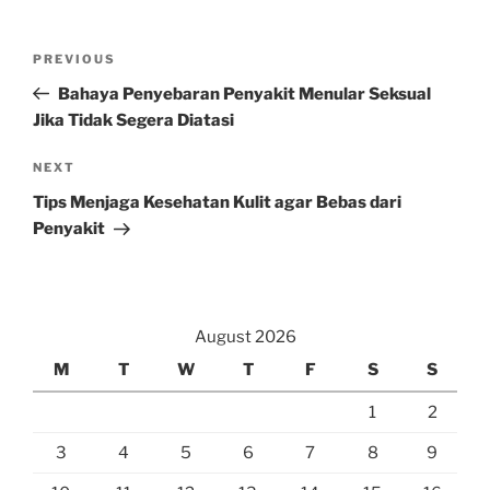
Post
Previous
PREVIOUS
navigation
Post
Bahaya Penyebaran Penyakit Menular Seksual
Jika Tidak Segera Diatasi
Next
NEXT
Post
Tips Menjaga Kesehatan Kulit agar Bebas dari
Penyakit
August 2026
M
T
W
T
F
S
S
1
2
3
4
5
6
7
8
9