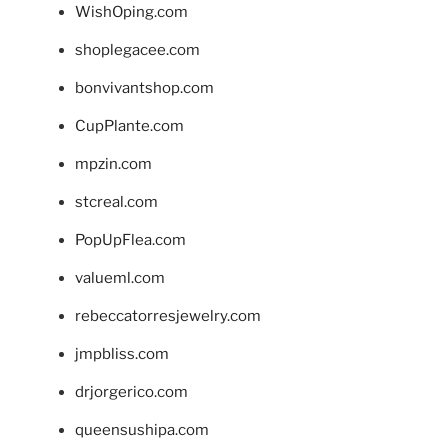
WishOping.com
shoplegacee.com
bonvivantshop.com
CupPlante.com
mpzin.com
stcreal.com
PopUpFlea.com
valueml.com
rebeccatorresjewelry.com
jmpbliss.com
drjorgerico.com
queensushipa.com