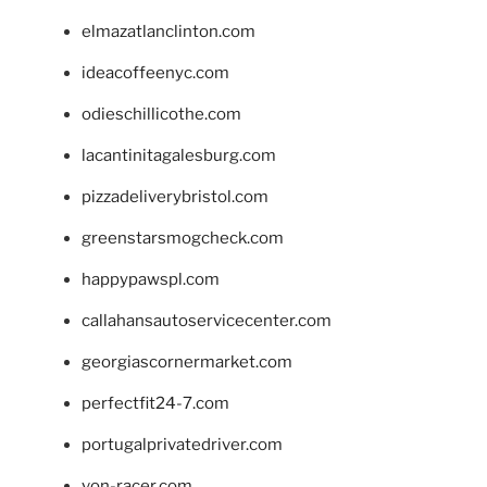
elmazatlanclinton.com
ideacoffeenyc.com
odieschillicothe.com
lacantinitagalesburg.com
pizzadeliverybristol.com
greenstarsmogcheck.com
happypawspl.com
callahansautoservicecenter.com
georgiascornermarket.com
perfectfit24-7.com
portugalprivatedriver.com
von-racer.com