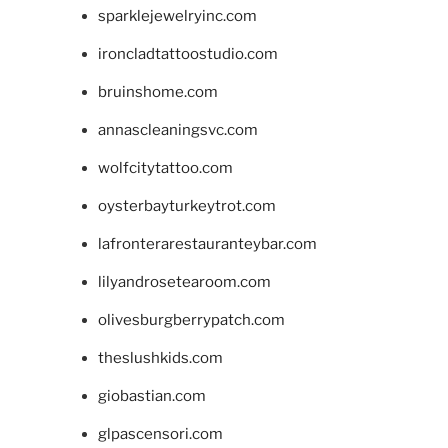
sparklejewelryinc.com
ironcladtattoostudio.com
bruinshome.com
annascleaningsvc.com
wolfcitytattoo.com
oysterbayturkeytrot.com
lafronterarestauranteybar.com
lilyandrosetearoom.com
olivesburgberrypatch.com
theslushkids.com
giobastian.com
glpascensori.com