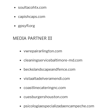
soultacohtx.com
capishcaps.com
gpsyfl.org
MEDIA PARTNER III
vwrepairarlington.com
cleaningservicebaltimore-md.com
beckslandscapeandfence.com
vistaaltadelveramendi.com
coastlinecateringnc.com
cuesburgershouston.com
psicologiaespecializadaencampeche.com