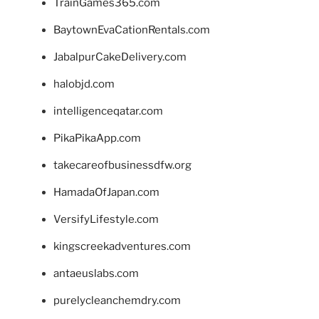
TrainGames365.com
BaytownEvaCationRentals.com
JabalpurCakeDelivery.com
halobjd.com
intelligenceqatar.com
PikaPikaApp.com
takecareofbusinessdfw.org
HamadaOfJapan.com
VersifyLifestyle.com
kingscreekadventures.com
antaeuslabs.com
purelycleanchemdry.com