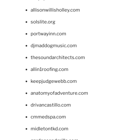
allisonwillisholley.com
solslite.org
portwayinn.com
djmaddogmusic.com
thesoundarchitects.com
allin1roofing.com
keepjudgewebb.com
anatomyofadventure.com
drivancastillo.com
cmmedspa.com
midletontkd.com