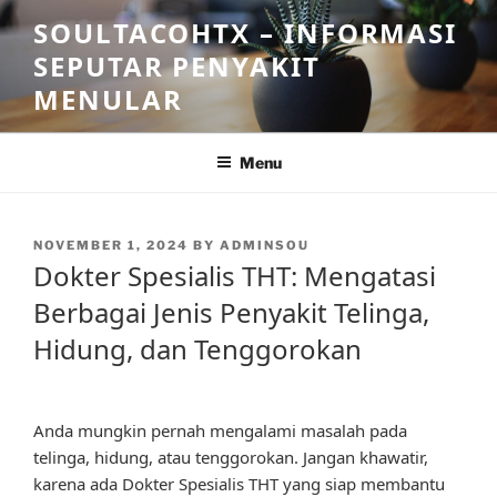
Skip
SOULTACOHTX – INFORMASI
to
SEPUTAR PENYAKIT
content
MENULAR
Menu
POSTED
NOVEMBER 1, 2024
BY
ADMINSOU
ON
Dokter Spesialis THT: Mengatasi
Berbagai Jenis Penyakit Telinga,
Hidung, dan Tenggorokan
Anda mungkin pernah mengalami masalah pada
telinga, hidung, atau tenggorokan. Jangan khawatir,
karena ada Dokter Spesialis THT yang siap membantu