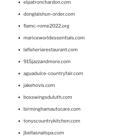
elpatronchardon.com
donglaishun-order.com
fiamc-rome2022.org
mariceworldessentials.com
lafisheriarestaurant.com
915jazzandmore.com
aguadulce-countryfair.com
jakehovis.com
bosswingsduluth.com
birminghamautocare.com
tonyscountrykitchen.com
jbellasnailspa.com