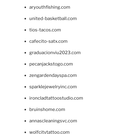
aryouthfishing.com
united-basketball.com
tios-tacos.com
cafecito-satx.com
graduacionviu2023.com
pecanjackstogo.com
zengardendayspa.com
sparklejewelryinc.com
ironcladtattoostudio.com
bruinshome.com
annascleaningsvc.com
wolfcitytattoo.com