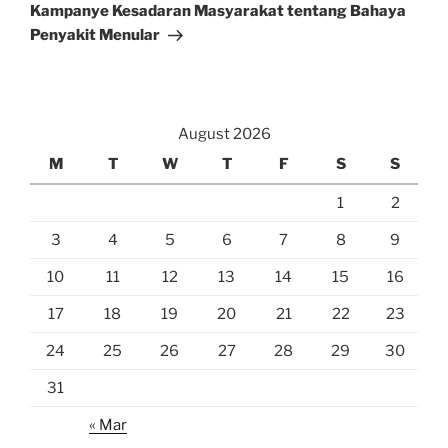
Post
Kampanye Kesadaran Masyarakat tentang Bahaya
Penyakit Menular
August 2026
M
T
W
T
F
S
S
1
2
3
4
5
6
7
8
9
10
11
12
13
14
15
16
17
18
19
20
21
22
23
24
25
26
27
28
29
30
31
« Mar