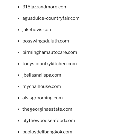
915jazzandmore.com
aguadulce-countryfair.com
jakehovis.com
bosswingsduluth.com
birminghamautocare.com
tonyscountrykitchen.com
jbellasnailspa.com
mychaihouse.com
alvisgrooming.com
thegeorginaestate.com
blythewoodseafood.com
paolosdelibangkok.com