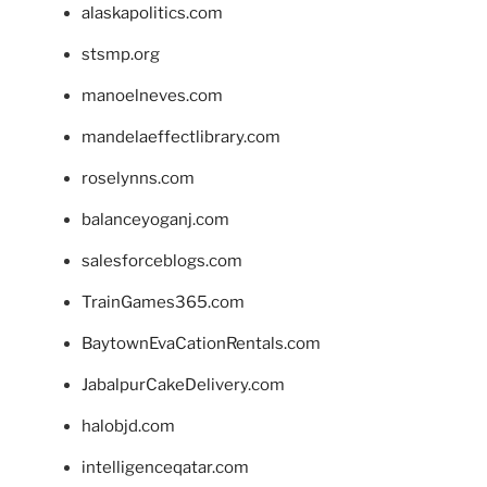
alaskapolitics.com
stsmp.org
manoelneves.com
mandelaeffectlibrary.com
roselynns.com
balanceyoganj.com
salesforceblogs.com
TrainGames365.com
BaytownEvaCationRentals.com
JabalpurCakeDelivery.com
halobjd.com
intelligenceqatar.com