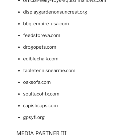
official-kelly-toys-squishmallows.com
displaygardenonsuncrest.org
bbq-empire-usa.com
feedstoreva.com
drogopets.com
ediblechalk.com
tabletennisnearme.com
oaksofa.com
soultacohtx.com
capishcaps.com
gpsyfl.org
MEDIA PARTNER III