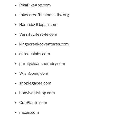
PikaPikaApp.com
takecareofbusinessdfw.org
HamadaOfJapan.com
VersifyLifestyle.com
kingscreekadventures.com
antaeuslabs.com
purelycleanchemdry.com
WishOping.com
shoplegacee.com
bonvivantshop.com
CupPlante.com
mpzin.com