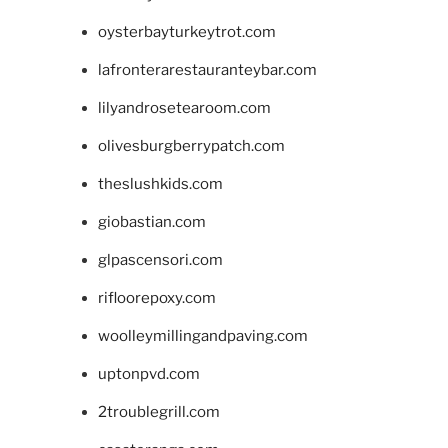
oysterbayturkeytrot.com
lafronterarestauranteybar.com
lilyandrosetearoom.com
olivesburgberrypatch.com
theslushkids.com
giobastian.com
glpascensori.com
rifloorepoxy.com
woolleymillingandpaving.com
uptonpvd.com
2troublegrill.com