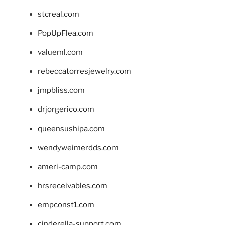
stcreal.com
PopUpFlea.com
valueml.com
rebeccatorresjewelry.com
jmpbliss.com
drjorgerico.com
queensushipa.com
wendyweimerdds.com
ameri-camp.com
hrsreceivables.com
empconst1.com
cinderella-support.com