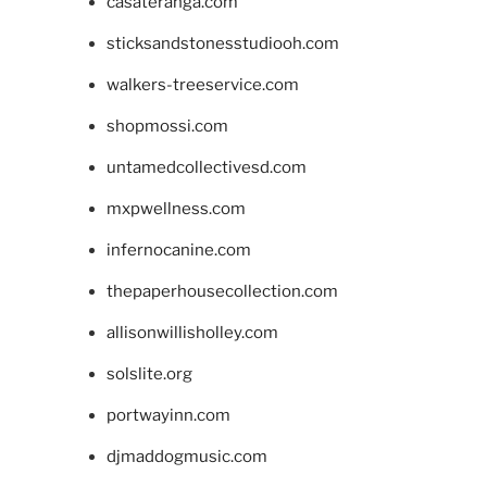
casateranga.com
sticksandstonesstudiooh.com
walkers-treeservice.com
shopmossi.com
untamedcollectivesd.com
mxpwellness.com
infernocanine.com
thepaperhousecollection.com
allisonwillisholley.com
solslite.org
portwayinn.com
djmaddogmusic.com