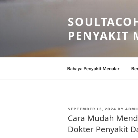
Skip
to
SOULTACOH
content
PENYAKIT
Bahaya Penyakit Menular
Ber
POSTED
SEPTEMBER 13, 2024
BY
ADMI
ON
Cara Mudah Mend
Dokter Penyakit D