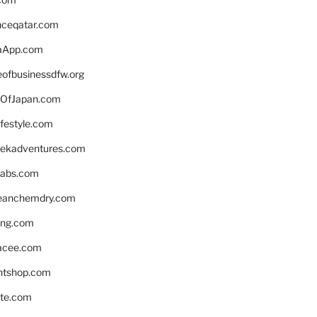
enceqatar.com
aApp.com
eofbusinessdfw.org
OfJapan.com
ifestyle.com
eekadventures.com
labs.com
leanchemdry.com
ing.com
acee.com
ntshop.com
te.com