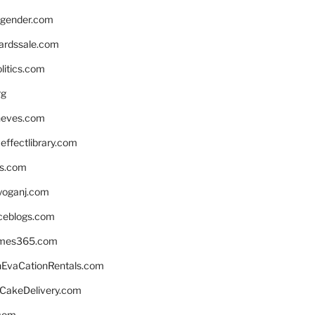
gender.com
ardssale.com
litics.com
rg
neves.com
ffectlibrary.com
ns.com
yoganj.com
rceblogs.com
ames365.com
EvaCationRentals.com
rCakeDelivery.com
.com