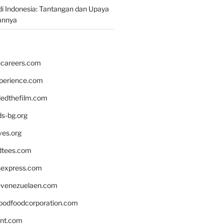
i Indonesia: Tantangan dan Upaya
annya
hcareers.com
xperience.com
edthefilm.com
ds-bg.org
ves.org
tees.com
rsexpress.com
venezuelaen.com
oodfoodcorporation.com
nnt.com