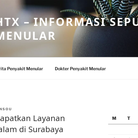
TX – INFORMASI SEP
 MENULAR
ita Penyakit Menular
Dokter Penyakit Menular
NSOU
apatkan Layanan
M
T
alam di Surabaya