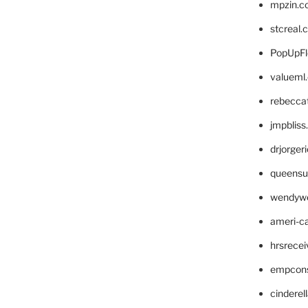
mpzin.c
stcreal.
PopUpFl
valueml
rebecca
jmpblis
drjorger
queensu
wendyw
ameri-
hrsrece
empcon
cinderel