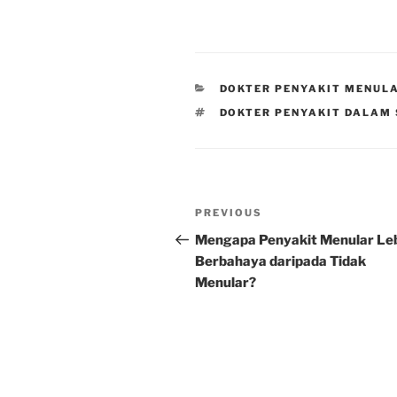
CATEGORIES
DOKTER PENYAKIT MENUL
TAGS
DOKTER PENYAKIT DALAM
Post
Previous
PREVIOUS
navigation
Post
Mengapa Penyakit Menular Le
Berbahaya daripada Tidak
Menular?