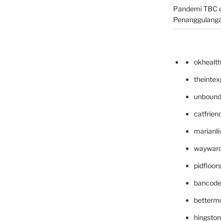
Pandemi TBC d
Penanggulang
okhealt
theinte
unbound
catfrien
marianli
wayward
pidfloo
bancode
betterm
hingsto