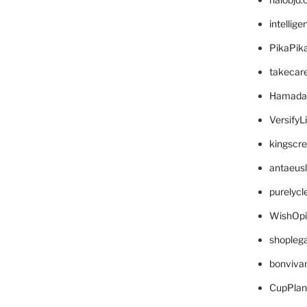
intellig
PikaPik
takecar
Hamada
VersifyL
kingscr
antaeus
purelyc
WishOp
shopleg
bonviva
CupPlan