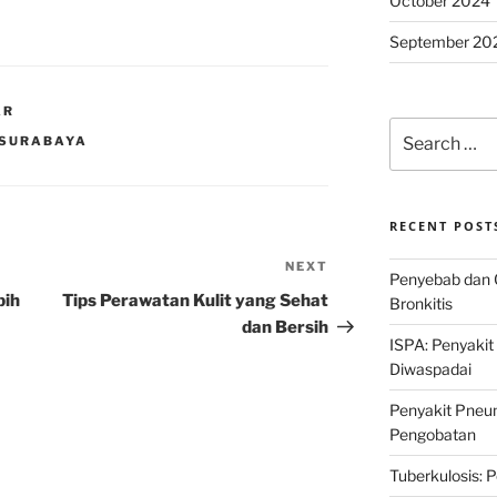
October 2024
September 20
AR
Search
 SURABAYA
for:
RECENT POST
NEXT
Next
Penyebab dan 
Post
bih
Tips Perawatan Kulit yang Sehat
Bronkitis
dan Bersih
ISPA: Penyakit
Diwaspadai
Penyakit Pneum
Pengobatan
Tuberkulosis: 