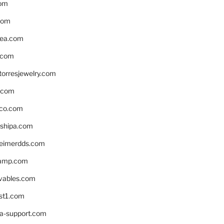
om
com
ea.com
.com
torresjewelry.com
s.com
ico.com
shipa.com
eimerdds.com
camp.com
ivables.com
st1.com
la-support.com