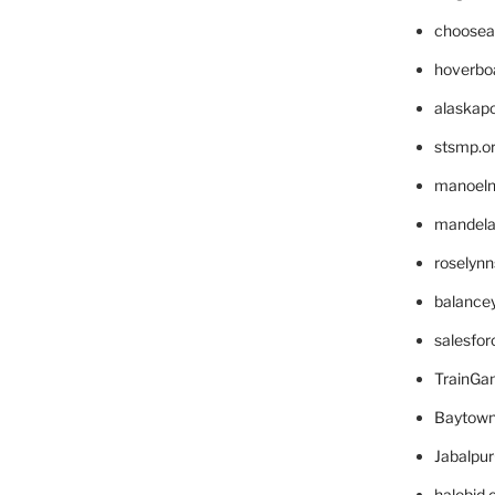
choosea
hoverbo
alaskapo
stsmp.o
manoel
mandelae
roselyn
balance
salesfo
TrainG
Baytown
Jabalpu
halobjd