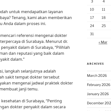
3
4
10
11
udah untuk mendapatkan layanan
rabaya? Tenang, kami akan memberikan
17
18
u Anda dalam proses ini.
24
25
31
 mencari referensi mengenai dokter
 terpercaya di Surabaya. Menurut dr.
« Mar
 penyakit dalam di Surabaya, “Pilihlah
man dan reputasi yang baik dalam
yakit dalam.”
ARCHIVES
i, langkah selanjutnya adalah
March 2026
h sakit tempat dokter tersebut
nyakan mengenai jadwal praktek dokter
February 2026
 membuat janji temu.
January 2026
i kesehatan di Surabaya, “Penting
December 20
ngan dokter penyakit dalam secara