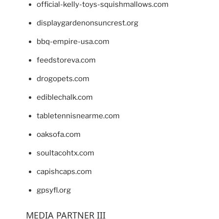
official-kelly-toys-squishmallows.com
displaygardenonsuncrest.org
bbq-empire-usa.com
feedstoreva.com
drogopets.com
ediblechalk.com
tabletennisnearme.com
oaksofa.com
soultacohtx.com
capishcaps.com
gpsyfl.org
MEDIA PARTNER III