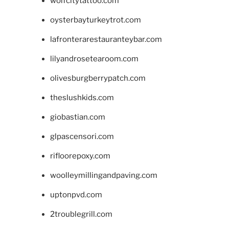
wolfcitytattoo.com
oysterbayturkeytrot.com
lafronterarestauranteybar.com
lilyandrosetearoom.com
olivesburgberrypatch.com
theslushkids.com
giobastian.com
glpascensori.com
rifloorepoxy.com
woolleymillingandpaving.com
uptonpvd.com
2troublegrill.com