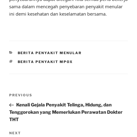
sama dalam mencegah penyebaran penyakit menular
ini demi kesehatan dan keselamatan bersama.
CATEGORIES
BERITA PENYAKIT MENULAR
TAGS
BERITA PENYAKIT MPOX
Post
Previous
PREVIOUS
navigation
Post
Kenali Gejala Penyakit Telinga, Hidung, dan
Tenggorokan yang Memerlukan Perawatan Dokter
THT
Next
NEXT