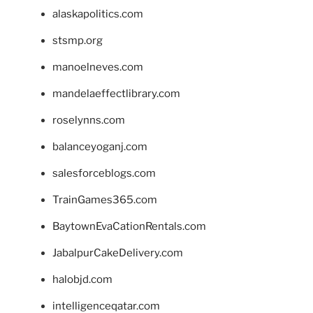
alaskapolitics.com
stsmp.org
manoelneves.com
mandelaeffectlibrary.com
roselynns.com
balanceyoganj.com
salesforceblogs.com
TrainGames365.com
BaytownEvaCationRentals.com
JabalpurCakeDelivery.com
halobjd.com
intelligenceqatar.com