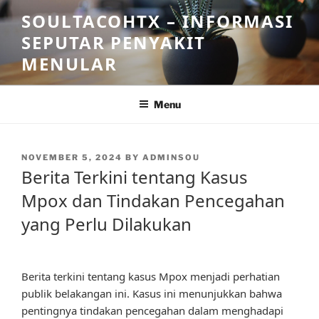
Skip
SOULTACOHTX – INFORMASI
to
SEPUTAR PENYAKIT
content
MENULAR
Menu
POSTED
NOVEMBER 5, 2024
BY
ADMINSOU
ON
Berita Terkini tentang Kasus
Mpox dan Tindakan Pencegahan
yang Perlu Dilakukan
Berita terkini tentang kasus Mpox menjadi perhatian
publik belakangan ini. Kasus ini menunjukkan bahwa
pentingnya tindakan pencegahan dalam menghadapi