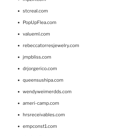
stcreal.com
PopUpFlea.com
valueml.com
rebeccatorresjewelry.com
jmpbliss.com
drjorgerico.com
queensushipa.com
wendyweimerdds.com
ameri-camp.com
hrsreceivables.com
empconst1.com