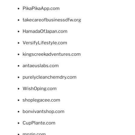
PikaPikaApp.com
takecareofbusinessdfw.org
HamadaOfJapan.com
VersifyLifestyle.com
kingscreekadventures.com
antaeuslabs.com
purelycleanchemdry.com
WishOping.com
shoplegacee.com
bonvivantshop.com
CupPlante.com
mpzin.com