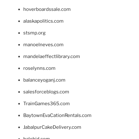
hoverboardssale.com
alaskapolitics.com
stsmp.org
manoelneves.com
mandelaeffectlibrary.com
roselynns.com
balanceyoganj.com
salesforceblogs.com
TrainGames365.com
BaytownEvaCationRentals.com
JabalpurCakeDelivery.com
halobjd.com