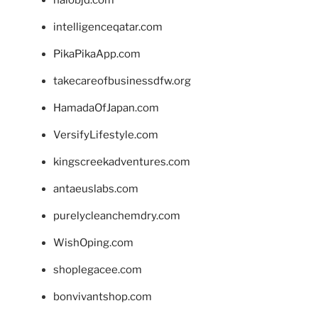
intelligenceqatar.com
PikaPikaApp.com
takecareofbusinessdfw.org
HamadaOfJapan.com
VersifyLifestyle.com
kingscreekadventures.com
antaeuslabs.com
purelycleanchemdry.com
WishOping.com
shoplegacee.com
bonvivantshop.com