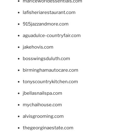
mariceworldessentials.com
lafisheriarestaurant.com
915jazzandmore.com
aguadulce-countryfair.com
jakehovis.com
bosswingsduluth.com
birminghamautocare.com
tonyscountrykitchen.com
jbellasnailspa.com
mychaihouse.com
alvisgrooming.com
thegeorginaestate.com