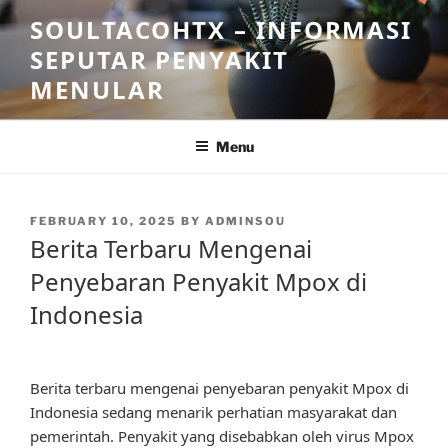
Skip
SOULTACOHTX – INFORMASI
to
SEPUTAR PENYAKIT
content
MENULAR
Menu
POSTED
FEBRUARY 10, 2025
BY
ADMINSOU
ON
Berita Terbaru Mengenai
Penyebaran Penyakit Mpox di
Indonesia
Berita terbaru mengenai penyebaran penyakit Mpox di
Indonesia sedang menarik perhatian masyarakat dan
pemerintah. Penyakit yang disebabkan oleh virus Mpox