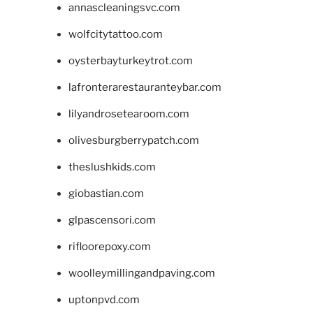
annascleaningsvc.com
wolfcitytattoo.com
oysterbayturkeytrot.com
lafronterarestauranteybar.com
lilyandrosetearoom.com
olivesburgberrypatch.com
theslushkids.com
giobastian.com
glpascensori.com
rifloorepoxy.com
woolleymillingandpaving.com
uptonpvd.com