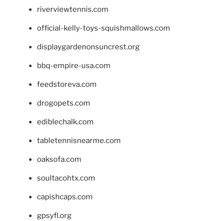
riverviewtennis.com
official-kelly-toys-squishmallows.com
displaygardenonsuncrest.org
bbq-empire-usa.com
feedstoreva.com
drogopets.com
ediblechalk.com
tabletennisnearme.com
oaksofa.com
soultacohtx.com
capishcaps.com
gpsyfl.org