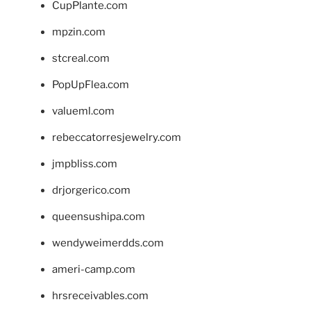
CupPlante.com
mpzin.com
stcreal.com
PopUpFlea.com
valueml.com
rebeccatorresjewelry.com
jmpbliss.com
drjorgerico.com
queensushipa.com
wendyweimerdds.com
ameri-camp.com
hrsreceivables.com