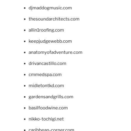
djmaddogmusic.com
thesoundarchitects.com
allin1roofing.com
keepjudgewebb.com
anatomyofadventure.com
drivancastillo.com
cmmedspa.com
midletontkd.com
gardensandgrills.com
basilfoodwine.com
nikko-tochigi.net
caribbean-corner.com