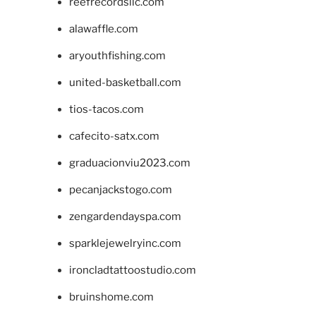
reefrecordsllc.com
alawaffle.com
aryouthfishing.com
united-basketball.com
tios-tacos.com
cafecito-satx.com
graduacionviu2023.com
pecanjackstogo.com
zengardendayspa.com
sparklejewelryinc.com
ironcladtattoostudio.com
bruinshome.com