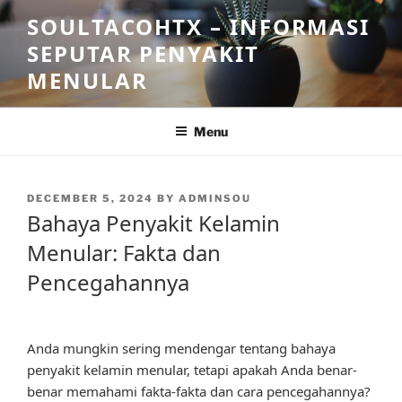
Skip
SOULTACOHTX – INFORMASI
to
SEPUTAR PENYAKIT
content
MENULAR
Menu
POSTED
DECEMBER 5, 2024
BY
ADMINSOU
ON
Bahaya Penyakit Kelamin
Menular: Fakta dan
Pencegahannya
Anda mungkin sering mendengar tentang bahaya
penyakit kelamin menular, tetapi apakah Anda benar-
benar memahami fakta-fakta dan cara pencegahannya?