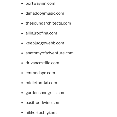
portwayinn.com
djmaddogmusic.com
thesoundarchitects.com
allin1roofing.com
keepjudgewebb.com
anatomyofadventure.com
drivancastillo.com
cmmedspa.com
midletontkd.com
gardensandgrills.com
basilfoodwine.com
nikko-tochigi.net