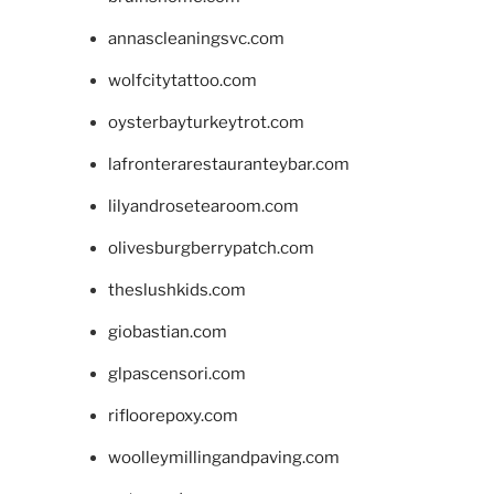
annascleaningsvc.com
wolfcitytattoo.com
oysterbayturkeytrot.com
lafronterarestauranteybar.com
lilyandrosetearoom.com
olivesburgberrypatch.com
theslushkids.com
giobastian.com
glpascensori.com
rifloorepoxy.com
woolleymillingandpaving.com