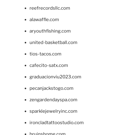
reefrecordsllc.com
alawaffle.com
aryouthfishing.com
united-basketball.com
tios-tacos.com
cafecito-satx.com
graduacionviu2023.com
pecanjackstogo.com
zengardendayspa.com
sparklejewelryinc.com
ironcladtattoostudio.com
bruinshome.com