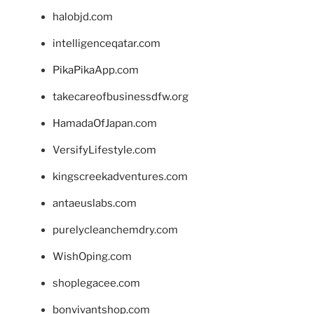
halobjd.com
intelligenceqatar.com
PikaPikaApp.com
takecareofbusinessdfw.org
HamadaOfJapan.com
VersifyLifestyle.com
kingscreekadventures.com
antaeuslabs.com
purelycleanchemdry.com
WishOping.com
shoplegacee.com
bonvivantshop.com