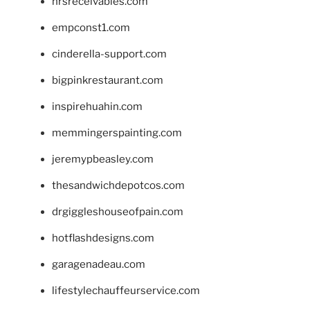
hrsreceivables.com
empconst1.com
cinderella-support.com
bigpinkrestaurant.com
inspirehuahin.com
memmingerspainting.com
jeremypbeasley.com
thesandwichdepotcos.com
drgiggleshouseofpain.com
hotflashdesigns.com
garagenadeau.com
lifestylechauffeurservice.com