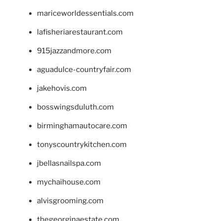
mariceworldessentials.com
lafisheriarestaurant.com
915jazzandmore.com
aguadulce-countryfair.com
jakehovis.com
bosswingsduluth.com
birminghamautocare.com
tonyscountrykitchen.com
jbellasnailspa.com
mychaihouse.com
alvisgrooming.com
thegeorginaestate.com