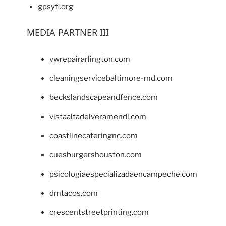
gpsyfl.org
MEDIA PARTNER III
vwrepairarlington.com
cleaningservicebaltimore-md.com
beckslandscapeandfence.com
vistaaltadelveramendi.com
coastlinecateringnc.com
cuesburgershouston.com
psicologiaespecializadaencampeche.com
dmtacos.com
crescentstreetprinting.com