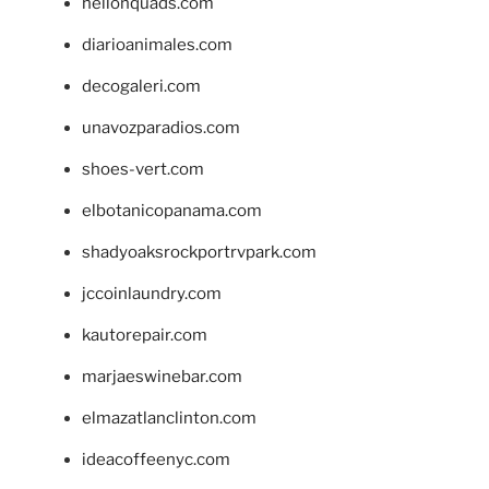
hellonquads.com
diarioanimales.com
decogaleri.com
unavozparadios.com
shoes-vert.com
elbotanicopanama.com
shadyoaksrockportrvpark.com
jccoinlaundry.com
kautorepair.com
marjaeswinebar.com
elmazatlanclinton.com
ideacoffeenyc.com