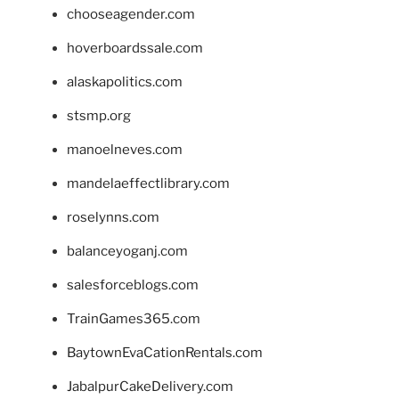
chooseagender.com
hoverboardssale.com
alaskapolitics.com
stsmp.org
manoelneves.com
mandelaeffectlibrary.com
roselynns.com
balanceyoganj.com
salesforceblogs.com
TrainGames365.com
BaytownEvaCationRentals.com
JabalpurCakeDelivery.com