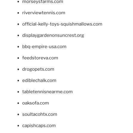
morseysfarms.com
riverviewtennis.com
official-kelly-toys-squishmallows.com
displaygardenonsuncrest.org
bbq-empire-usa.com
feedstoreva.com
drogopets.com
ediblechalk.com
tabletennisnearme.com
oaksofa.com
soultacohtx.com
capishcaps.com