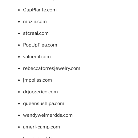
CupPlante.com
mpzin.com
stcreal.com
PopUpFlea.com
valueml.com
rebeccatorresjewelry.com
jmpbliss.com
drjorgerico.com
queensushipa.com
wendyweimerdds.com
ameri-camp.com