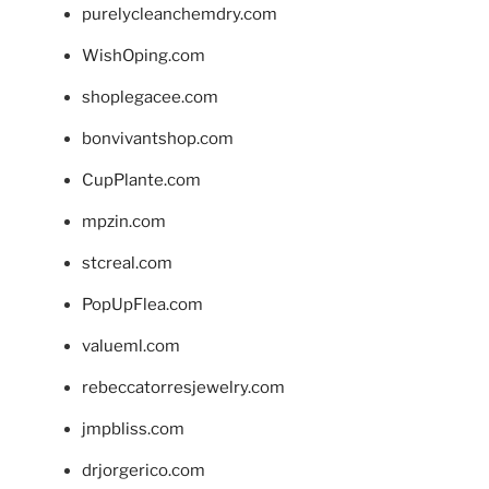
purelycleanchemdry.com
WishOping.com
shoplegacee.com
bonvivantshop.com
CupPlante.com
mpzin.com
stcreal.com
PopUpFlea.com
valueml.com
rebeccatorresjewelry.com
jmpbliss.com
drjorgerico.com