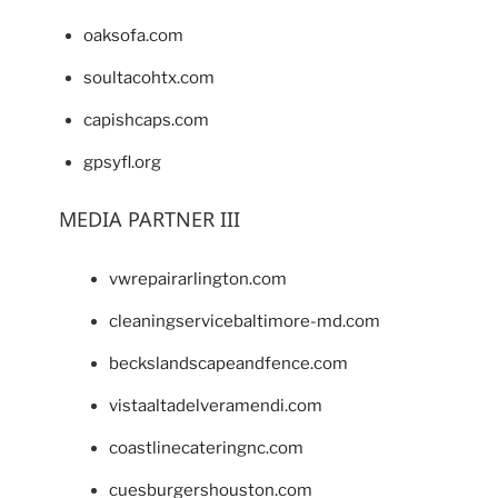
oaksofa.com
soultacohtx.com
capishcaps.com
gpsyfl.org
MEDIA PARTNER III
vwrepairarlington.com
cleaningservicebaltimore-md.com
beckslandscapeandfence.com
vistaaltadelveramendi.com
coastlinecateringnc.com
cuesburgershouston.com