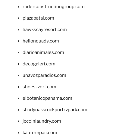
roderconstructiongroup.com
plazabatai.com
hawkscayresort.com
hellonquads.com
diarioanimales.com
decogaleri.com
unavozparadios.com
shoes-vert.com
elbotanicopanama.com
shadyoaksrockportrvpark.com
jccoinlaundry.com
kautorepair.com