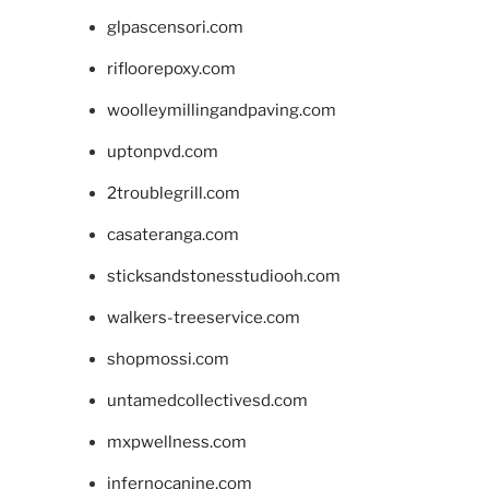
glpascensori.com
rifloorepoxy.com
woolleymillingandpaving.com
uptonpvd.com
2troublegrill.com
casateranga.com
sticksandstonesstudiooh.com
walkers-treeservice.com
shopmossi.com
untamedcollectivesd.com
mxpwellness.com
infernocanine.com