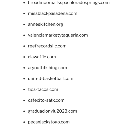
broadmoornailsspacoloradosprings.com
missblackpasadena.com
anneskitchen.org
valenciamarketytaqueria.com
reefrecordsllc.com
alawaffle.com
aryouthfishing.com
united-basketball.com
tios-tacos.com
cafecito-satx.com
graduacionviu2023.com
pecanjackstogo.com