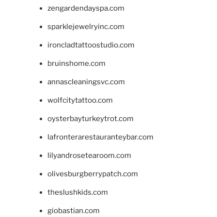
zengardendayspa.com
sparklejewelryinc.com
ironcladtattoostudio.com
bruinshome.com
annascleaningsvc.com
wolfcitytattoo.com
oysterbayturkeytrot.com
lafronterarestauranteybar.com
lilyandrosetearoom.com
olivesburgberrypatch.com
theslushkids.com
giobastian.com