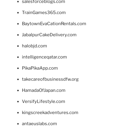
salesforceblogs.com
TrainGames365.com
BaytownEvaCationRentals.com
JabalpurCakeDelivery.com
halobjd.com
intelligenceqatar.com
PikaPikaApp.com
takecareofbusinessdfw.org
HamadaOfJapan.com
VersifyLifestyle.com
kingscreekadventures.com
antaeuslabs.com