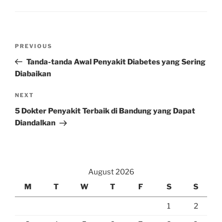
Post
Previous
PREVIOUS
navigation
Post
Tanda-tanda Awal Penyakit Diabetes yang Sering
Diabaikan
Next
NEXT
Post
5 Dokter Penyakit Terbaik di Bandung yang Dapat
Diandalkan
August 2026
M
T
W
T
F
S
S
1
2