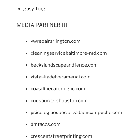
gpsyfl.org
MEDIA PARTNER III
vwrepairarlington.com
cleaningservicebaltimore-md.com
beckslandscapeandfence.com
vistaaltadelveramendi.com
coastlinecateringnc.com
cuesburgershouston.com
psicologiaespecializadaencampeche.com
dmtacos.com
crescentstreetprinting.com