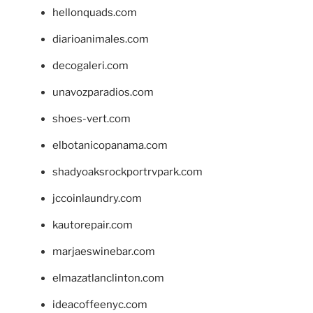
hellonquads.com
diarioanimales.com
decogaleri.com
unavozparadios.com
shoes-vert.com
elbotanicopanama.com
shadyoaksrockportrvpark.com
jccoinlaundry.com
kautorepair.com
marjaeswinebar.com
elmazatlanclinton.com
ideacoffeenyc.com