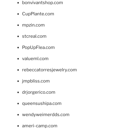
bonvivantshop.com
CupPlante.com
mpzin.com
stcreal.com
PopUpFlea.com
valueml.com
rebeccatorresjewelry.com
jmpbliss.com
drjorgerico.com
queensushipa.com
wendyweimerdds.com
ameri-camp.com