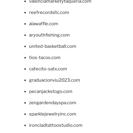
valenciamarketytaqueria.com
reefrecordsllc.com
alawaffle.com
aryouthfishing.com
united-basketball.com
tios-tacos.com
cafecito-satx.com
graduacionviu2023.com
pecanjackstogo.com
zengardendayspa.com
sparklejewelryinc.com
ironcladtattoostudio.com