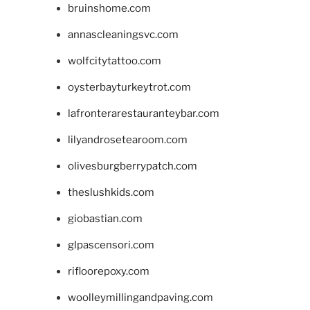
bruinshome.com
annascleaningsvc.com
wolfcitytattoo.com
oysterbayturkeytrot.com
lafronterarestauranteybar.com
lilyandrosetearoom.com
olivesburgberrypatch.com
theslushkids.com
giobastian.com
glpascensori.com
rifloorepoxy.com
woolleymillingandpaving.com