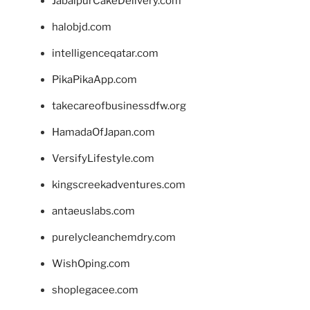
JabalpurCakeDelivery.com
halobjd.com
intelligenceqatar.com
PikaPikaApp.com
takecareofbusinessdfw.org
HamadaOfJapan.com
VersifyLifestyle.com
kingscreekadventures.com
antaeuslabs.com
purelycleanchemdry.com
WishOping.com
shoplegacee.com