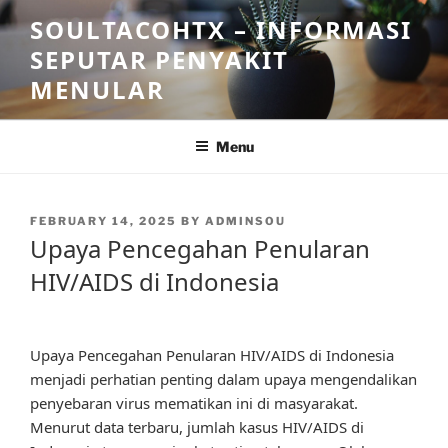
Skip
SOULTACOHTX – INFORMASI
to
SEPUTAR PENYAKIT
content
MENULAR
Menu
POSTED
FEBRUARY 14, 2025
BY
ADMINSOU
ON
Upaya Pencegahan Penularan
HIV/AIDS di Indonesia
Upaya Pencegahan Penularan HIV/AIDS di Indonesia
menjadi perhatian penting dalam upaya mengendalikan
penyebaran virus mematikan ini di masyarakat.
Menurut data terbaru, jumlah kasus HIV/AIDS di