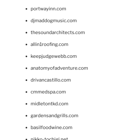
portwayinn.com
djmaddogmusic.com
thesoundarchitects.com
allin1roofing.com
keepjudgewebb.com
anatomyofadventure.com
drivancastillo.com
cmmedspa.com
midletontkd.com
gardensandgrills.com
basilfoodwine.com
nikko-tochigi.net