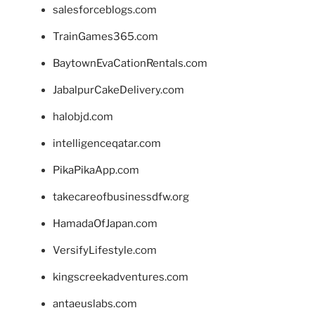
salesforceblogs.com
TrainGames365.com
BaytownEvaCationRentals.com
JabalpurCakeDelivery.com
halobjd.com
intelligenceqatar.com
PikaPikaApp.com
takecareofbusinessdfw.org
HamadaOfJapan.com
VersifyLifestyle.com
kingscreekadventures.com
antaeuslabs.com