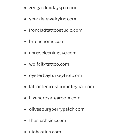
zengardendayspa.com
sparklejewelryinc.com
ironcladtattoostudio.com
bruinshome.com
annascleaningsvc.com
wolfcitytattoo.com
oysterbayturkeytrot.com
lafronterarestauranteybar.com
lilyandrosetearoom.com
olivesburgberrypatch.com
theslushkids.com
giobastian.com