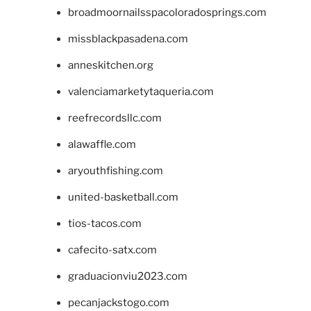
broadmoornailsspacoloradosprings.com
missblackpasadena.com
anneskitchen.org
valenciamarketytaqueria.com
reefrecordsllc.com
alawaffle.com
aryouthfishing.com
united-basketball.com
tios-tacos.com
cafecito-satx.com
graduacionviu2023.com
pecanjackstogo.com