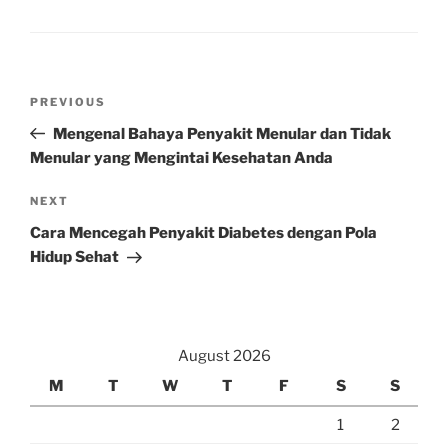
Post
Previous
PREVIOUS
navigation
Post
Mengenal Bahaya Penyakit Menular dan Tidak
Menular yang Mengintai Kesehatan Anda
Next
NEXT
Post
Cara Mencegah Penyakit Diabetes dengan Pola
Hidup Sehat
August 2026
M
T
W
T
F
S
S
1
2