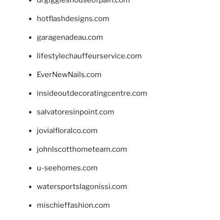
drgiggleshouseofpain.com
hotflashdesigns.com
garagenadeau.com
lifestylechauffeurservice.com
EverNewNails.com
insideoutdecoratingcentre.com
salvatoresinpoint.com
jovialfloralco.com
johnlscotthometeam.com
u-seehomes.com
watersportslagonissi.com
mischieffashion.com