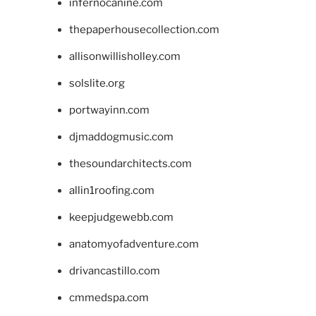
infernocanine.com
thepaperhousecollection.com
allisonwillisholley.com
solslite.org
portwayinn.com
djmaddogmusic.com
thesoundarchitects.com
allin1roofing.com
keepjudgewebb.com
anatomyofadventure.com
drivancastillo.com
cmmedspa.com