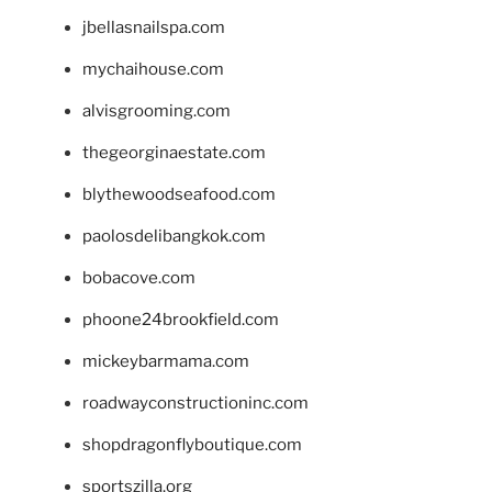
jbellasnailspa.com
mychaihouse.com
alvisgrooming.com
thegeorginaestate.com
blythewoodseafood.com
paolosdelibangkok.com
bobacove.com
phoone24brookfield.com
mickeybarmama.com
roadwayconstructioninc.com
shopdragonflyboutique.com
sportszilla.org