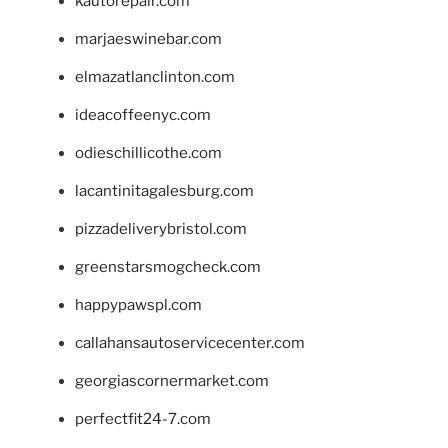
kautorepair.com
marjaeswinebar.com
elmazatlanclinton.com
ideacoffeenyc.com
odieschillicothe.com
lacantinitagalesburg.com
pizzadeliverybristol.com
greenstarsmogcheck.com
happypawspl.com
callahansautoservicecenter.com
georgiascornermarket.com
perfectfit24-7.com