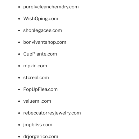
purelycleanchemdry.com
WishOping.com
shoplegacee.com
bonvivantshop.com
CupPlante.com
mpzin.com
stcreal.com
PopUpFlea.com
valueml.com
rebeccatorresjewelry.com
jmpbliss.com
drjorgerico.com