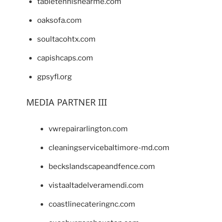
tabletennisnearme.com
oaksofa.com
soultacohtx.com
capishcaps.com
gpsyfl.org
MEDIA PARTNER III
vwrepairarlington.com
cleaningservicebaltimore-md.com
beckslandscapeandfence.com
vistaaltadelveramendi.com
coastlinecateringnc.com