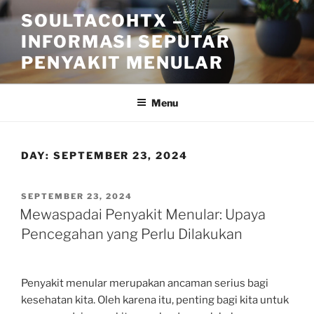
Skip
SOULTACOHTX –
to
INFORMASI SEPUTAR
content
PENYAKIT MENULAR
Menu
DAY:
SEPTEMBER 23, 2024
POSTED
SEPTEMBER 23, 2024
ON
Mewaspadai Penyakit Menular: Upaya
Pencegahan yang Perlu Dilakukan
Penyakit menular merupakan ancaman serius bagi
kesehatan kita. Oleh karena itu, penting bagi kita untuk