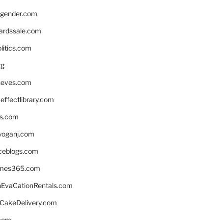
gender.com
ardssale.com
litics.com
rg
neves.com
ffectlibrary.com
ns.com
yoganj.com
rceblogs.com
ames365.com
EvaCationRentals.com
rCakeDelivery.com
.com