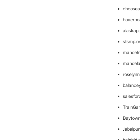
choosea
hoverbo
alaskapo
stsmp.o
manoel
mandelae
roselyn
balance
salesfo
TrainG
Baytown
Jabalpu
halobjd