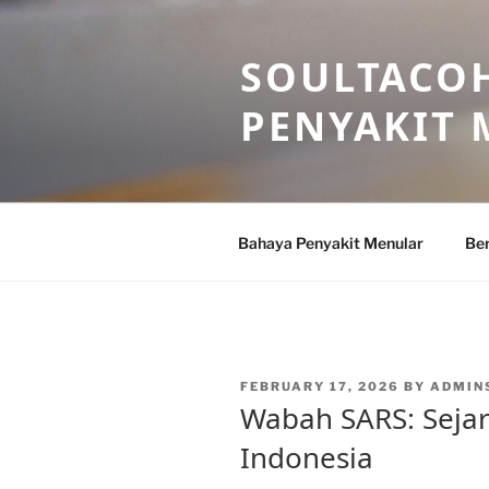
Skip
to
SOULTACOH
content
PENYAKIT
Bahaya Penyakit Menular
Ber
POSTED
FEBRUARY 17, 2026
BY
ADMIN
ON
Wabah SARS: Seja
Indonesia