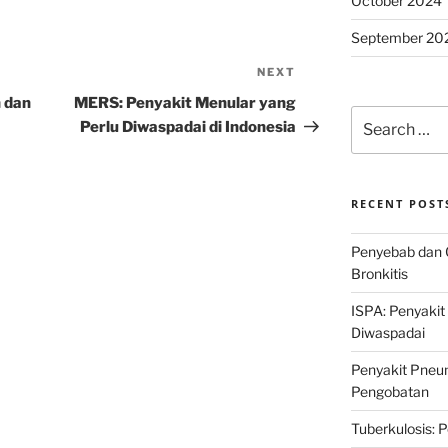
October 2024
September 20
NEXT
Next
Post
 dan
MERS: Penyakit Menular yang
Search
Perlu Diwaspadai di Indonesia
for:
RECENT POST
Penyebab dan 
Bronkitis
ISPA: Penyakit
Diwaspadai
Penyakit Pneum
Pengobatan
Tuberkulosis: 