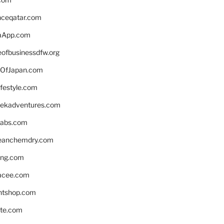
enceqatar.com
aApp.com
eofbusinessdfw.org
OfJapan.com
ifestyle.com
eekadventures.com
labs.com
leanchemdry.com
ing.com
acee.com
ntshop.com
te.com