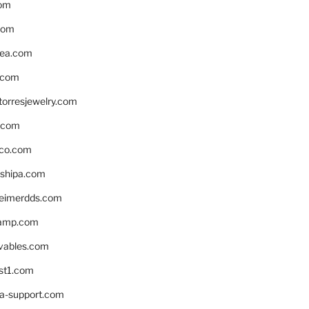
om
com
ea.com
.com
torresjewelry.com
s.com
ico.com
shipa.com
eimerdds.com
camp.com
ivables.com
st1.com
la-support.com