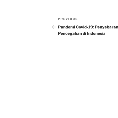
Post
Previous
PREVIOUS
navigation
Post
Pandemi Covid-19: Penyebaran
Pencegahan di Indonesia