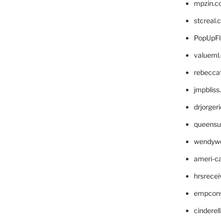
mpzin.c
stcreal.
PopUpFl
valueml
rebecca
jmpblis
drjorger
queensu
wendyw
ameri-
hrsrece
empcon
cinderel