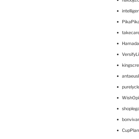
intellig
PikaPik
takecar
Hamada
VersifyL
kingscr
antaeus
purelyc
WishOp
shopleg
bonviva
CupPlan