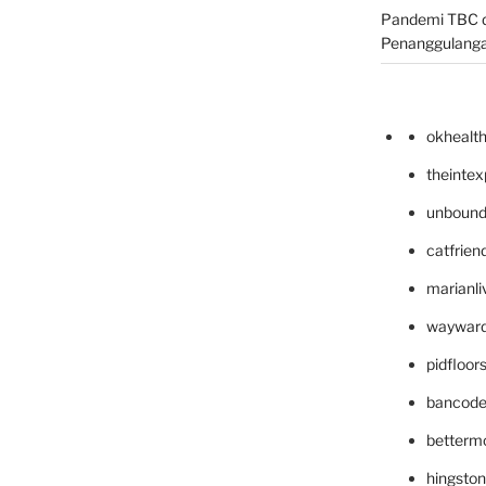
Pandemi TBC d
Penanggulang
okhealt
theinte
unbound
catfrien
marianli
wayward
pidfloo
bancode
betterm
hingsto