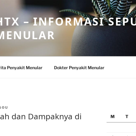
TX – INFORMASI SEP
 MENULAR
ita Penyakit Menular
Dokter Penyakit Menular
SOU
rah dan Dampaknya di
M
T