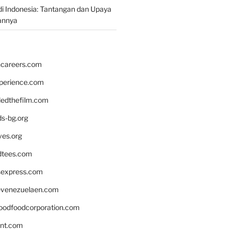
i Indonesia: Tantangan dan Upaya
annya
hcareers.com
xperience.com
edthefilm.com
ds-bg.org
ves.org
tees.com
rsexpress.com
venezuelaen.com
oodfoodcorporation.com
nnt.com