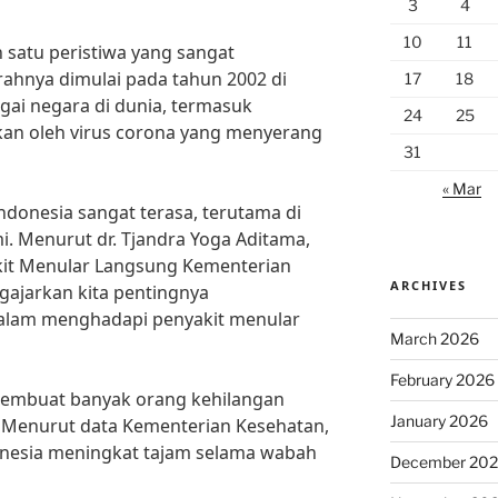
3
4
10
11
satu peristiwa yang sangat
rahnya dimulai pada tahun 2002 di
17
18
ai negara di dunia, termasuk
24
25
kan oleh virus corona yang menyerang
31
« Mar
donesia sangat terasa, terutama di
. Menurut dr. Tjandra Yoga Aditama,
kit Menular Langsung Kementerian
ARCHIVES
ajarkan kita pentingnya
alam menghadapi penyakit menular
March 2026
February 2026
 membuat banyak orang kehilangan
January 2026
 Menurut data Kementerian Kesehatan,
nesia meningkat tajam selama wabah
December 20