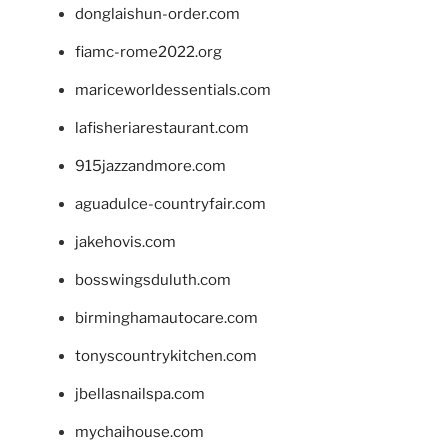
donglaishun-order.com
fiamc-rome2022.org
mariceworldessentials.com
lafisheriarestaurant.com
915jazzandmore.com
aguadulce-countryfair.com
jakehovis.com
bosswingsduluth.com
birminghamautocare.com
tonyscountrykitchen.com
jbellasnailspa.com
mychaihouse.com