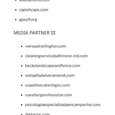
capishcaps.com
gpsyfl.org
MEDIA PARTNER III
vwrepairarlington.com
cleaningservicebaltimore-md.com
beckslandscapeandfence.com
vistaaltadelveramendi.com
coastlinecateringnc.com
cuesburgershouston.com
psicologiaespecializadaencampeche.com
dmtacos.com