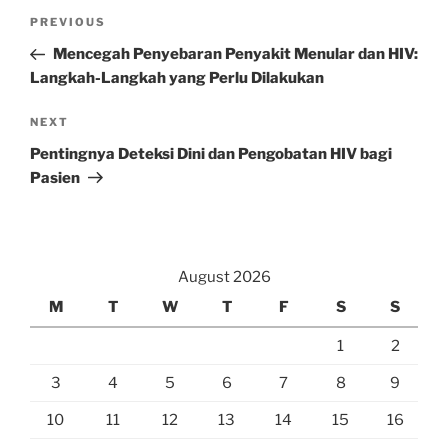
Post
Previous
PREVIOUS
navigation
Post
Mencegah Penyebaran Penyakit Menular dan HIV:
Langkah-Langkah yang Perlu Dilakukan
Next
NEXT
Post
Pentingnya Deteksi Dini dan Pengobatan HIV bagi
Pasien
August 2026
M
T
W
T
F
S
S
1
2
3
4
5
6
7
8
9
10
11
12
13
14
15
16