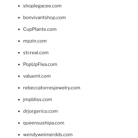
shoplegacee.com
bonvivantshop.com
CupPlante.com
mpzin.com
stcreal.com
PopUpFlea.com
valueml.com
rebeccatorresjewelry.com
jmpbliss.com
drjorgerico.com
queensushipa.com
wendyweimerdds.com