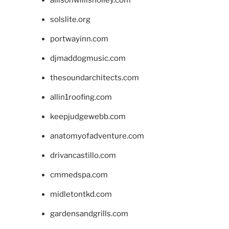
allisonwillisholley.com
solslite.org
portwayinn.com
djmaddogmusic.com
thesoundarchitects.com
allin1roofing.com
keepjudgewebb.com
anatomyofadventure.com
drivancastillo.com
cmmedspa.com
midletontkd.com
gardensandgrills.com