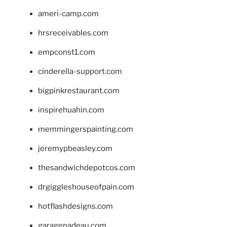
ameri-camp.com
hrsreceivables.com
empconst1.com
cinderella-support.com
bigpinkrestaurant.com
inspirehuahin.com
memmingerspainting.com
jeremypbeasley.com
thesandwichdepotcos.com
drgiggleshouseofpain.com
hotflashdesigns.com
garagenadeau.com