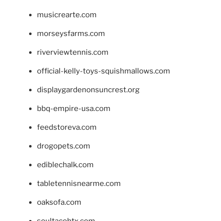
musicrearte.com
morseysfarms.com
riverviewtennis.com
official-kelly-toys-squishmallows.com
displaygardenonsuncrest.org
bbq-empire-usa.com
feedstoreva.com
drogopets.com
ediblechalk.com
tabletennisnearme.com
oaksofa.com
soultacohtx.com