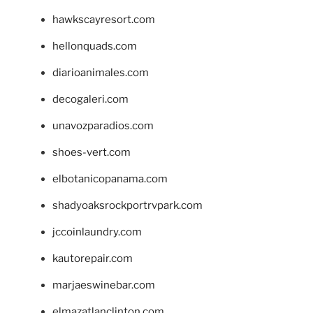
hawkscayresort.com
hellonquads.com
diarioanimales.com
decogaleri.com
unavozparadios.com
shoes-vert.com
elbotanicopanama.com
shadyoaksrockportrvpark.com
jccoinlaundry.com
kautorepair.com
marjaeswinebar.com
elmazatlanclinton.com