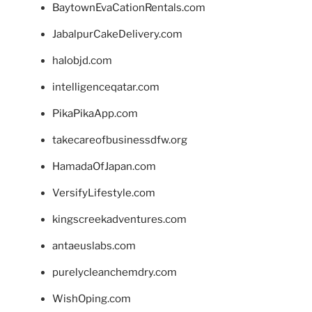
BaytownEvaCationRentals.com
JabalpurCakeDelivery.com
halobjd.com
intelligenceqatar.com
PikaPikaApp.com
takecareofbusinessdfw.org
HamadaOfJapan.com
VersifyLifestyle.com
kingscreekadventures.com
antaeuslabs.com
purelycleanchemdry.com
WishOping.com