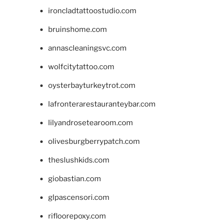
ironcladtattoostudio.com
bruinshome.com
annascleaningsvc.com
wolfcitytattoo.com
oysterbayturkeytrot.com
lafronterarestauranteybar.com
lilyandrosetearoom.com
olivesburgberrypatch.com
theslushkids.com
giobastian.com
glpascensori.com
rifloorepoxy.com