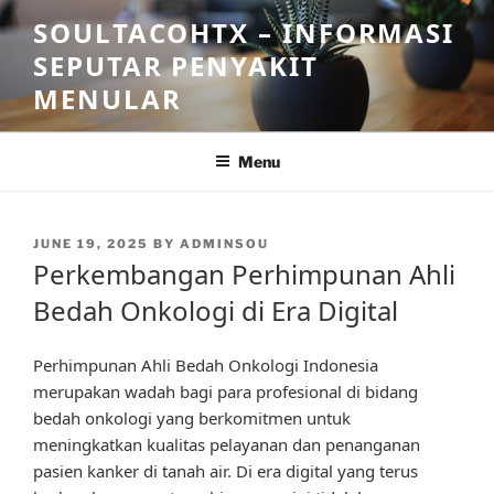
Skip
SOULTACOHTX – INFORMASI
to
SEPUTAR PENYAKIT
content
MENULAR
Menu
POSTED
JUNE 19, 2025
BY
ADMINSOU
ON
Perkembangan Perhimpunan Ahli
Bedah Onkologi di Era Digital
Perhimpunan Ahli Bedah Onkologi Indonesia
merupakan wadah bagi para profesional di bidang
bedah onkologi yang berkomitmen untuk
meningkatkan kualitas pelayanan dan penanganan
pasien kanker di tanah air. Di era digital yang terus