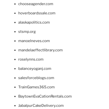
chooseagender.com
hoverboardssale.com
alaskapolitics.com
stsmp.org
manoelneves.com
mandelaeffectlibrary.com
roselynns.com
balanceyoganj.com
salesforceblogs.com
TrainGames365.com
BaytownEvaCationRentals.com
JabalpurCakeDelivery.com