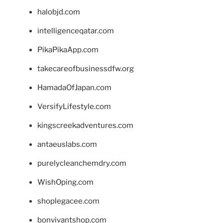
halobjd.com
intelligenceqatar.com
PikaPikaApp.com
takecareofbusinessdfw.org
HamadaOfJapan.com
VersifyLifestyle.com
kingscreekadventures.com
antaeuslabs.com
purelycleanchemdry.com
WishOping.com
shoplegacee.com
bonvivantshop.com