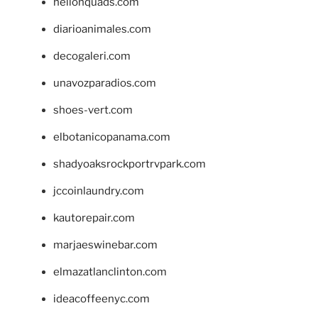
hellonquads.com
diarioanimales.com
decogaleri.com
unavozparadios.com
shoes-vert.com
elbotanicopanama.com
shadyoaksrockportrvpark.com
jccoinlaundry.com
kautorepair.com
marjaeswinebar.com
elmazatlanclinton.com
ideacoffeenyc.com