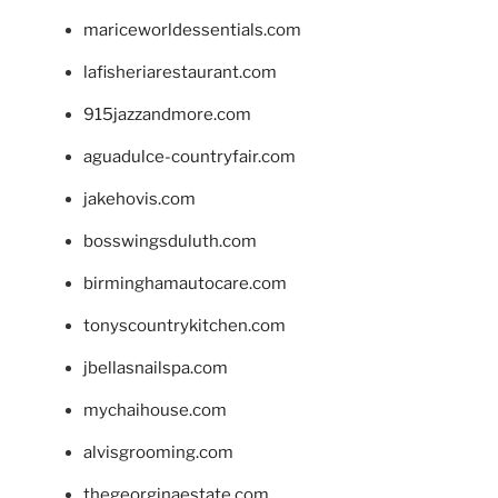
mariceworldessentials.com
lafisheriarestaurant.com
915jazzandmore.com
aguadulce-countryfair.com
jakehovis.com
bosswingsduluth.com
birminghamautocare.com
tonyscountrykitchen.com
jbellasnailspa.com
mychaihouse.com
alvisgrooming.com
thegeorginaestate.com