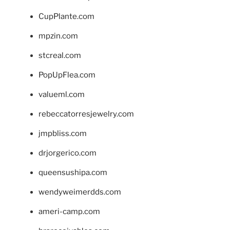
CupPlante.com
mpzin.com
stcreal.com
PopUpFlea.com
valueml.com
rebeccatorresjewelry.com
jmpbliss.com
drjorgerico.com
queensushipa.com
wendyweimerdds.com
ameri-camp.com