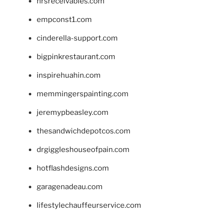
hrsreceivables.com
empconst1.com
cinderella-support.com
bigpinkrestaurant.com
inspirehuahin.com
memmingerspainting.com
jeremypbeasley.com
thesandwichdepotcos.com
drgiggleshouseofpain.com
hotflashdesigns.com
garagenadeau.com
lifestylechauffeurservice.com