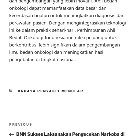
dan pengembangan yang lebih inovatif. Ahli bedah
onkologi dapat memanfaatkan data besar dan
kecerdasan buatan untuk meningkatkan diagnosis dan
perawatan pasien. Dengan mengintegrasikan teknologi
ini ke dalam praktik sehari-hari, Perhimpunan Ahli
Bedah Onkologi Indonesia memiliki peluang untuk
berkontribusi lebih signifikan dalam pengembangan
ilmu bedah onkologi dan meningkatkan hasil
pengobatan di tingkat nasional.
CATEGORIES
BAHAYA PENYAKIT MENULAR
Post
Previous
PREVIOUS
navigation
Post
BNN Sukses Laksanakan Pengecekan Narkoba di