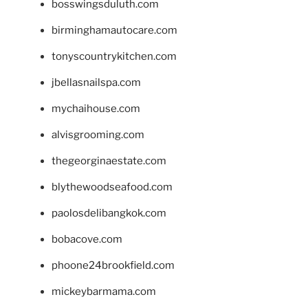
bosswingsduluth.com
birminghamautocare.com
tonyscountrykitchen.com
jbellasnailspa.com
mychaihouse.com
alvisgrooming.com
thegeorginaestate.com
blythewoodseafood.com
paolosdelibangkok.com
bobacove.com
phoone24brookfield.com
mickeybarmama.com