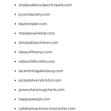
shadyoaksrockportrvpark.com
jccoinlaundry.com
kautorepair.com
marjaeswinebar.com
elmazatlanclinton.com
ideacoffeenyc.com
odieschillicothe.com
lacantinitagalesburg.com
pizzadeliverybristol.com
greenstarsmogcheck.com
happypawspl.com
callahansautoservicecenter.com