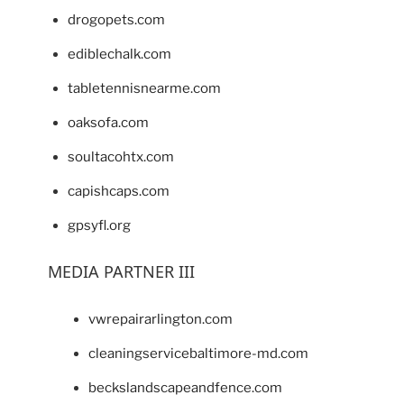
drogopets.com
ediblechalk.com
tabletennisnearme.com
oaksofa.com
soultacohtx.com
capishcaps.com
gpsyfl.org
MEDIA PARTNER III
vwrepairarlington.com
cleaningservicebaltimore-md.com
beckslandscapeandfence.com