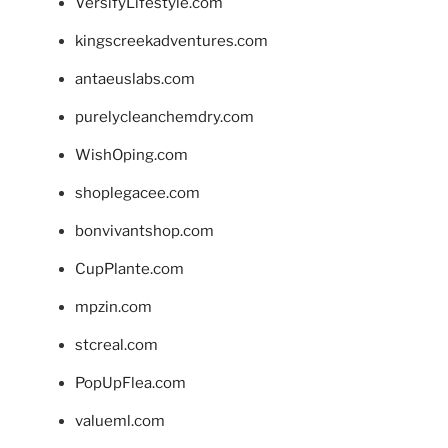
VersifyLifestyle.com
kingscreekadventures.com
antaeuslabs.com
purelycleanchemdry.com
WishOping.com
shoplegacee.com
bonvivantshop.com
CupPlante.com
mpzin.com
stcreal.com
PopUpFlea.com
valueml.com