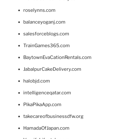
roselynns.com
balanceyoganj.com
salesforceblogs.com
TrainGames365.com
BaytownEvaCationRentals.com
JabalpurCakeDelivery.com
halobjd.com
intelligenceqatar.com
PikaPikaApp.com
takecareofbusinessdfw.org
HamadaOfJapan.com