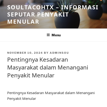
Skip
SOULTACOHTX – INFORMASI
to
SEPUTAR PENYAKIT
content
MENULAR
Menu
POSTED
NOVEMBER 10, 2024
BY
ADMINSOU
ON
Pentingnya Kesadaran
Masyarakat dalam Menangani
Penyakit Menular
Pentingnya Kesadaran Masyarakat dalam Menangani
Penyakit Menular