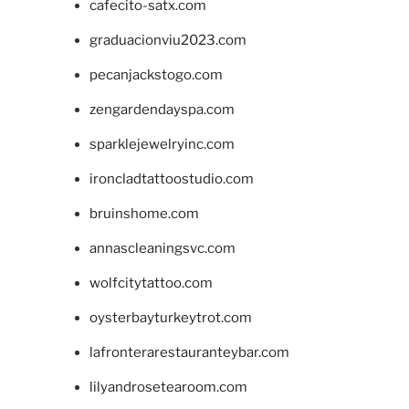
cafecito-satx.com
graduacionviu2023.com
pecanjackstogo.com
zengardendayspa.com
sparklejewelryinc.com
ironcladtattoostudio.com
bruinshome.com
annascleaningsvc.com
wolfcitytattoo.com
oysterbayturkeytrot.com
lafronterarestauranteybar.com
lilyandrosetearoom.com