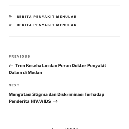
CATEGORIES
BERITA PENYAKIT MENULAR
TAGS
BERITA PENYAKIT MENULAR
Post
Previous
PREVIOUS
navigation
Post
Tren Kesehatan dan Peran Dokter Penyakit
Dalam di Medan
Next
NEXT
Post
Mengatasi Stigma dan Diskriminasi Terhadap
Penderita HIV/AIDS