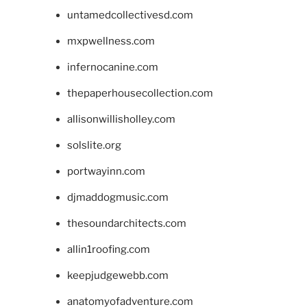
untamedcollectivesd.com
mxpwellness.com
infernocanine.com
thepaperhousecollection.com
allisonwillisholley.com
solslite.org
portwayinn.com
djmaddogmusic.com
thesoundarchitects.com
allin1roofing.com
keepjudgewebb.com
anatomyofadventure.com