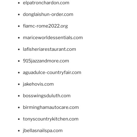
elpatronchardon.com
donglaishun-order.com
fiamc-rome2022.org
mariceworldessentials.com
lafisheriarestaurant.com
915jazzandmore.com
aguadulce-countryfair.com
jakehovis.com
bosswingsduluth.com
birminghamautocare.com
tonyscountrykitchen.com
jbellasnailspa.com