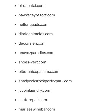
plazabatai.com
hawkscayresort.com
hellonquads.com
diarioanimales.com
decogaleri.com
unavozparadios.com
shoes-vert.com
elbotanicopanama.com
shadyoaksrockportrvpark.com
jccoinlaundry.com
kautorepair.com
marjaeswinebar.com