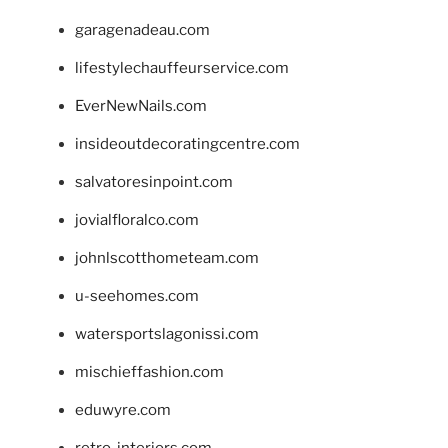
garagenadeau.com
lifestylechauffeurservice.com
EverNewNails.com
insideoutdecoratingcentre.com
salvatoresinpoint.com
jovialfloralco.com
johnlscotthometeam.com
u-seehomes.com
watersportslagonissi.com
mischieffashion.com
eduwyre.com
retro-interiors.com