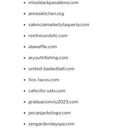
missblackpasadena.com
anneskitchen.org
valenciamarketytaqueria.com
reefrecordsllc.com
alawaffle.com
aryouthfishing.com
united-basketball.com
tios-tacos.com
cafecito-satx.com
graduacionviu2023.com
pecanjackstogo.com
zengardendayspa.com