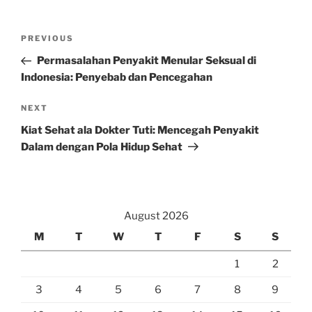
Post
Previous
PREVIOUS
navigation
Post
Permasalahan Penyakit Menular Seksual di
Indonesia: Penyebab dan Pencegahan
Next
NEXT
Post
Kiat Sehat ala Dokter Tuti: Mencegah Penyakit
Dalam dengan Pola Hidup Sehat
August 2026
M
T
W
T
F
S
S
1
2
3
4
5
6
7
8
9