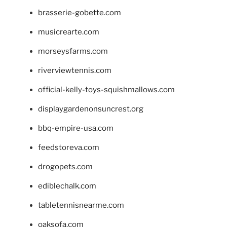
brasserie-gobette.com
musicrearte.com
morseysfarms.com
riverviewtennis.com
official-kelly-toys-squishmallows.com
displaygardenonsuncrest.org
bbq-empire-usa.com
feedstoreva.com
drogopets.com
ediblechalk.com
tabletennisnearme.com
oaksofa.com