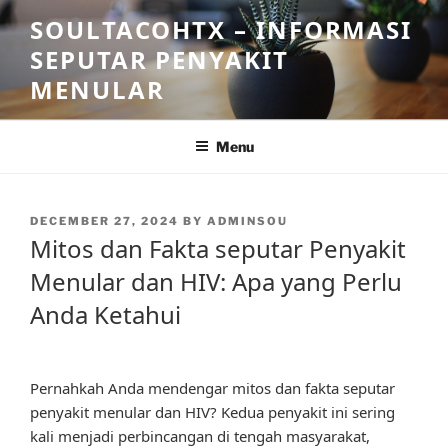
Skip
SOULTACOHTX – INFORMASI
to
SEPUTAR PENYAKIT
content
MENULAR
Menu
POSTED
DECEMBER 27, 2024
BY
ADMINSOU
ON
Mitos dan Fakta seputar Penyakit
Menular dan HIV: Apa yang Perlu
Anda Ketahui
Pernahkah Anda mendengar mitos dan fakta seputar
penyakit menular dan HIV? Kedua penyakit ini sering
kali menjadi perbincangan di tengah masyarakat,