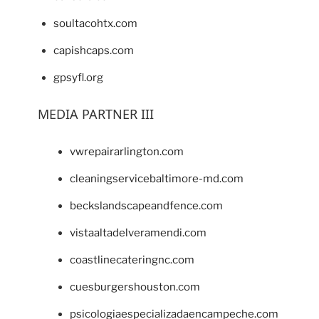
soultacohtx.com
capishcaps.com
gpsyfl.org
MEDIA PARTNER III
vwrepairarlington.com
cleaningservicebaltimore-md.com
beckslandscapeandfence.com
vistaaltadelveramendi.com
coastlinecateringnc.com
cuesburgershouston.com
psicologiaespecializadaencampeche.com