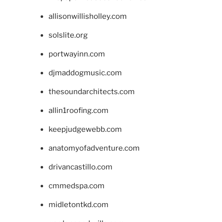
allisonwillisholley.com
solslite.org
portwayinn.com
djmaddogmusic.com
thesoundarchitects.com
allin1roofing.com
keepjudgewebb.com
anatomyofadventure.com
drivancastillo.com
cmmedspa.com
midletontkd.com