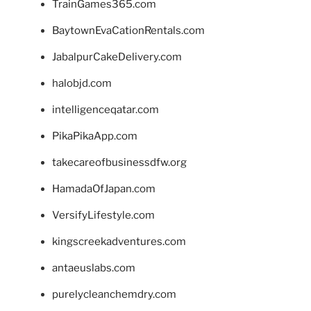
TrainGames365.com
BaytownEvaCationRentals.com
JabalpurCakeDelivery.com
halobjd.com
intelligenceqatar.com
PikaPikaApp.com
takecareofbusinessdfw.org
HamadaOfJapan.com
VersifyLifestyle.com
kingscreekadventures.com
antaeuslabs.com
purelycleanchemdry.com