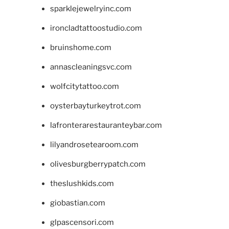
sparklejewelryinc.com
ironcladtattoostudio.com
bruinshome.com
annascleaningsvc.com
wolfcitytattoo.com
oysterbayturkeytrot.com
lafronterarestauranteybar.com
lilyandrosetearoom.com
olivesburgberrypatch.com
theslushkids.com
giobastian.com
glpascensori.com