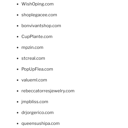
WishOping.com
shoplegacee.com
bonvivantshop.com
CupPlante.com
mpzin.com
stcreal.com
PopUpFlea.com
valueml.com
rebeccatorresjewelry.com
jmpbliss.com
drjorgerico.com
queensushipa.com