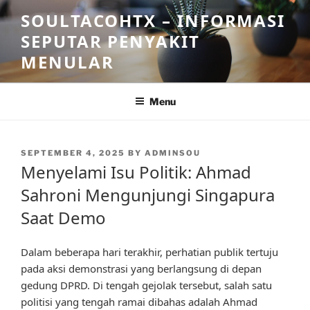
Skip
SOULTACOHTX – INFORMASI
to
SEPUTAR PENYAKIT
content
MENULAR
Menu
POSTED
SEPTEMBER 4, 2025
BY
ADMINSOU
ON
Menyelami Isu Politik: Ahmad
Sahroni Mengunjungi Singapura
Saat Demo
Dalam beberapa hari terakhir, perhatian publik tertuju
pada aksi demonstrasi yang berlangsung di depan
gedung DPRD. Di tengah gejolak tersebut, salah satu
politisi yang tengah ramai dibahas adalah Ahmad