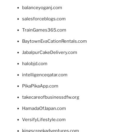
balanceyoganj.com
salesforceblogs.com
TrainGames365.com
BaytownEvaCationRentals.com
JabalpurCakeDelivery.com
halobjd.com
intelligenceqatar.com
PikaPikaApp.com
takecareofbusinessdfw.org
HamadaOfJapan.com
VersifyLifestyle.com
kingscreekadventures.com