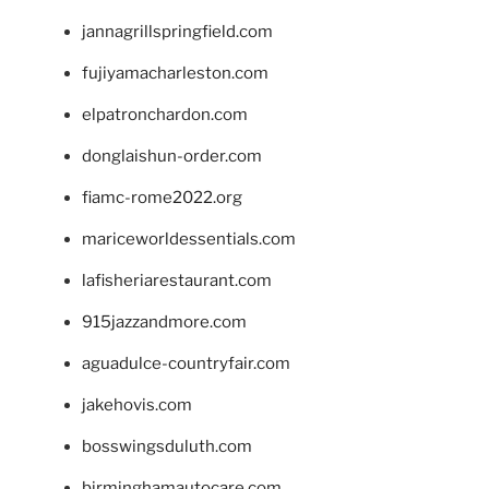
jannagrillspringfield.com
fujiyamacharleston.com
elpatronchardon.com
donglaishun-order.com
fiamc-rome2022.org
mariceworldessentials.com
lafisheriarestaurant.com
915jazzandmore.com
aguadulce-countryfair.com
jakehovis.com
bosswingsduluth.com
birminghamautocare.com