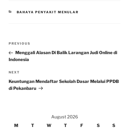
CATEGORIES
BAHAYA PENYAKIT MENULAR
Post
Previous
PREVIOUS
navigation
Post
Menggali Alasan Di Balik Larangan Judi Online di
Indonesia
Next
NEXT
Post
Keuntungan Mendaftar Sekolah Dasar Melalui PPDB
di Pekanbaru
August 2026
M
T
W
T
F
S
S