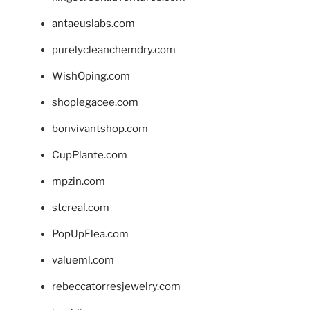
antaeuslabs.com
purelycleanchemdry.com
WishOping.com
shoplegacee.com
bonvivantshop.com
CupPlante.com
mpzin.com
stcreal.com
PopUpFlea.com
valueml.com
rebeccatorresjewelry.com