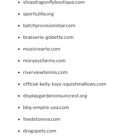
shopdragonflyboutique.com
sportszilla.org
batchprovisionsbar.com
brasserie-gobette.com
musicrearte.com
morseysfarms.com
riverviewtennis.com
official-kelly-toys-squishmallows.com
displaygardenonsuncrest.org
bbq-empire-usa.com
feedstoreva.com
drogopets.com