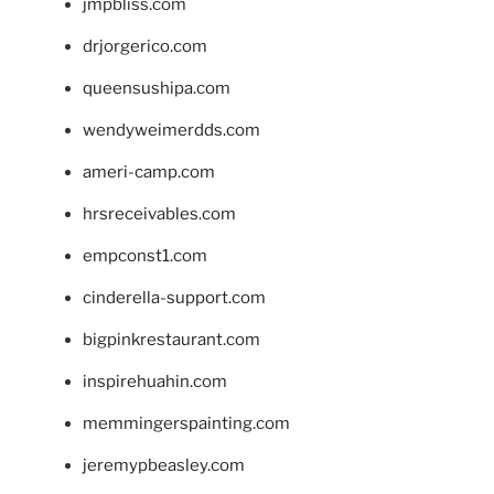
jmpbliss.com
drjorgerico.com
queensushipa.com
wendyweimerdds.com
ameri-camp.com
hrsreceivables.com
empconst1.com
cinderella-support.com
bigpinkrestaurant.com
inspirehuahin.com
memmingerspainting.com
jeremypbeasley.com