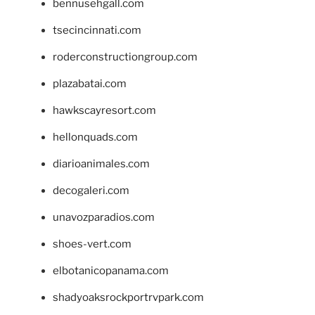
bennusehgall.com
tsecincinnati.com
roderconstructiongroup.com
plazabatai.com
hawkscayresort.com
hellonquads.com
diarioanimales.com
decogaleri.com
unavozparadios.com
shoes-vert.com
elbotanicopanama.com
shadyoaksrockportrvpark.com