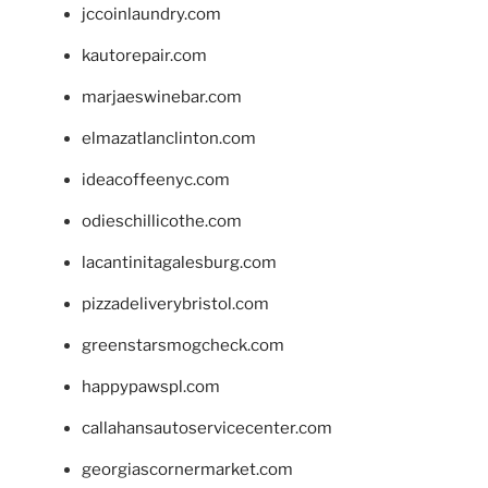
jccoinlaundry.com
kautorepair.com
marjaeswinebar.com
elmazatlanclinton.com
ideacoffeenyc.com
odieschillicothe.com
lacantinitagalesburg.com
pizzadeliverybristol.com
greenstarsmogcheck.com
happypawspl.com
callahansautoservicecenter.com
georgiascornermarket.com