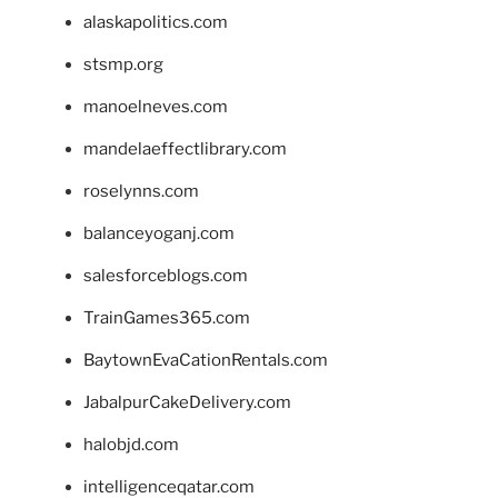
alaskapolitics.com
stsmp.org
manoelneves.com
mandelaeffectlibrary.com
roselynns.com
balanceyoganj.com
salesforceblogs.com
TrainGames365.com
BaytownEvaCationRentals.com
JabalpurCakeDelivery.com
halobjd.com
intelligenceqatar.com