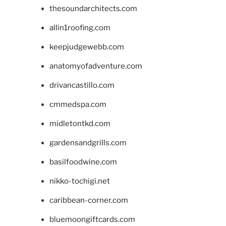
thesoundarchitects.com
allin1roofing.com
keepjudgewebb.com
anatomyofadventure.com
drivancastillo.com
cmmedspa.com
midletontkd.com
gardensandgrills.com
basilfoodwine.com
nikko-tochigi.net
caribbean-corner.com
bluemoongiftcards.com