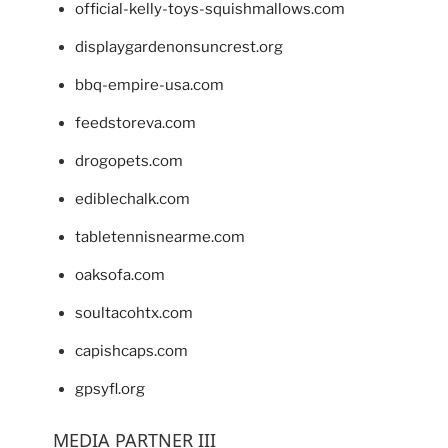
official-kelly-toys-squishmallows.com
displaygardenonsuncrest.org
bbq-empire-usa.com
feedstoreva.com
drogopets.com
ediblechalk.com
tabletennisnearme.com
oaksofa.com
soultacohtx.com
capishcaps.com
gpsyfl.org
MEDIA PARTNER III