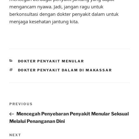
mengancam nyawa. Jadi, jangan ragu untuk
berkonsultasi dengan dokter penyakit dalam untuk
menjaga kesehatan jantung kita.
CATEGORIES
DOKTER PENYAKIT MENULAR
TAGS
DOKTER PENYAKIT DALAM DI MAKASSAR
Post
Previous
PREVIOUS
navigation
Post
Mencegah Penyebaran Penyakit Menular Seksual
Melalui Penanganan Dini
Next
NEXT