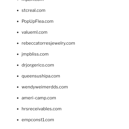
stcreal.com
PopUpFlea.com
valueml.com
rebeccatorresjewelry.com
jmpbliss.com
drjorgerico.com
queensushipa.com
wendyweimerdds.com
ameri-camp.com
hrsreceivables.com
empconst1.com