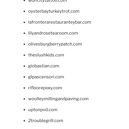
wolfcitytattoo.com
oysterbayturkeytrot.com
lafronterarestauranteybar.com
lilyandrosetearoom.com
olivesburgberrypatch.com
theslushkids.com
giobastian.com
glpascensori.com
rifloorepoxy.com
woolleymillingandpaving.com
uptonpvd.com
2troublegrill.com