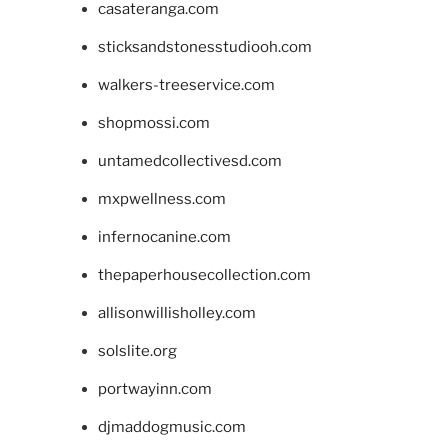
casateranga.com
sticksandstonesstudiooh.com
walkers-treeservice.com
shopmossi.com
untamedcollectivesd.com
mxpwellness.com
infernocanine.com
thepaperhousecollection.com
allisonwillisholley.com
solslite.org
portwayinn.com
djmaddogmusic.com