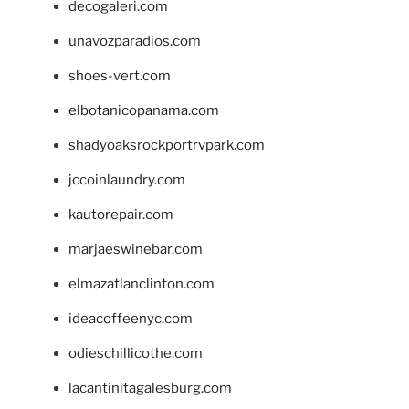
decogaleri.com
unavozparadios.com
shoes-vert.com
elbotanicopanama.com
shadyoaksrockportrvpark.com
jccoinlaundry.com
kautorepair.com
marjaeswinebar.com
elmazatlanclinton.com
ideacoffeenyc.com
odieschillicothe.com
lacantinitagalesburg.com