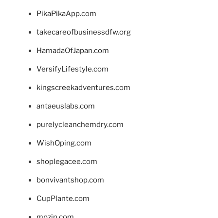
PikaPikaApp.com
takecareofbusinessdfw.org
HamadaOfJapan.com
VersifyLifestyle.com
kingscreekadventures.com
antaeuslabs.com
purelycleanchemdry.com
WishOping.com
shoplegacee.com
bonvivantshop.com
CupPlante.com
mpzin.com