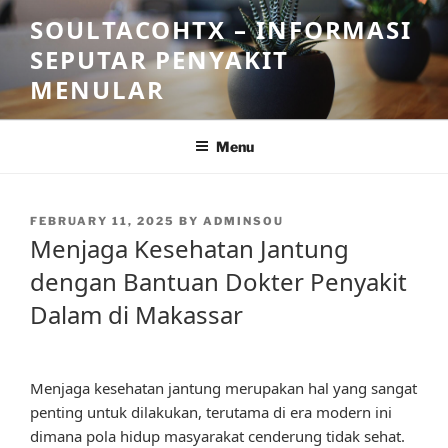
Skip
SOULTACOHTX – INFORMASI
to
SEPUTAR PENYAKIT
content
MENULAR
Menu
POSTED
FEBRUARY 11, 2025
BY
ADMINSOU
ON
Menjaga Kesehatan Jantung
dengan Bantuan Dokter Penyakit
Dalam di Makassar
Menjaga kesehatan jantung merupakan hal yang sangat
penting untuk dilakukan, terutama di era modern ini
dimana pola hidup masyarakat cenderung tidak sehat.