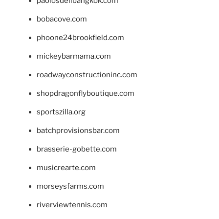
paolosdelibangkok.com
bobacove.com
phoone24brookfield.com
mickeybarmama.com
roadwayconstructioninc.com
shopdragonflyboutique.com
sportszilla.org
batchprovisionsbar.com
brasserie-gobette.com
musicrearte.com
morseysfarms.com
riverviewtennis.com