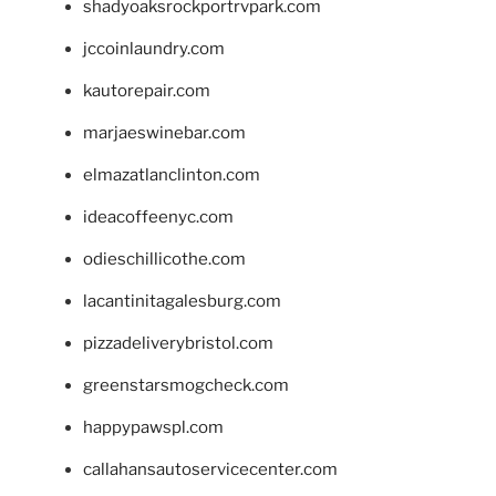
shadyoaksrockportrvpark.com
jccoinlaundry.com
kautorepair.com
marjaeswinebar.com
elmazatlanclinton.com
ideacoffeenyc.com
odieschillicothe.com
lacantinitagalesburg.com
pizzadeliverybristol.com
greenstarsmogcheck.com
happypawspl.com
callahansautoservicecenter.com