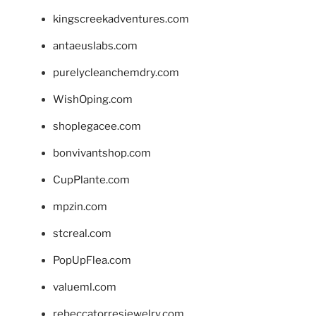
kingscreekadventures.com
antaeuslabs.com
purelycleanchemdry.com
WishOping.com
shoplegacee.com
bonvivantshop.com
CupPlante.com
mpzin.com
stcreal.com
PopUpFlea.com
valueml.com
rebeccatorresjewelry.com