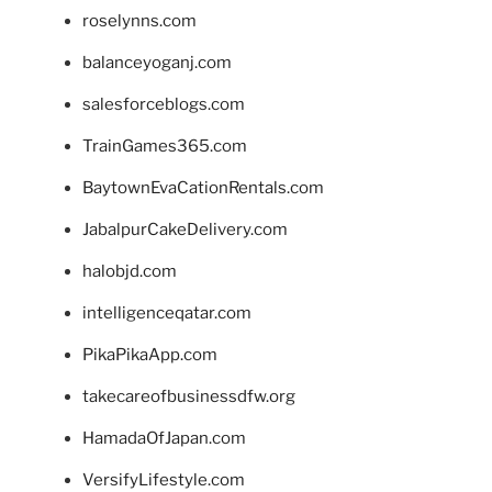
roselynns.com
balanceyoganj.com
salesforceblogs.com
TrainGames365.com
BaytownEvaCationRentals.com
JabalpurCakeDelivery.com
halobjd.com
intelligenceqatar.com
PikaPikaApp.com
takecareofbusinessdfw.org
HamadaOfJapan.com
VersifyLifestyle.com