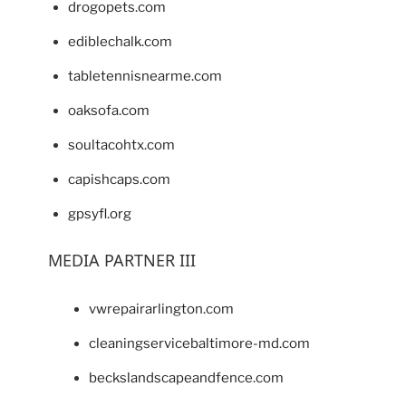
drogopets.com
ediblechalk.com
tabletennisnearme.com
oaksofa.com
soultacohtx.com
capishcaps.com
gpsyfl.org
MEDIA PARTNER III
vwrepairarlington.com
cleaningservicebaltimore-md.com
beckslandscapeandfence.com