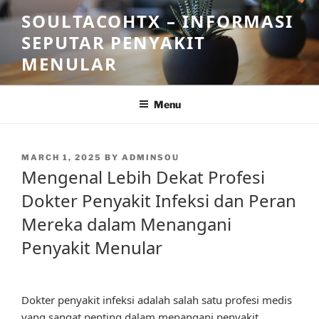
Skip
SOULTACOHTX – INFORMASI
to
SEPUTAR PENYAKIT
content
MENULAR
Menu
POSTED
MARCH 1, 2025
BY
ADMINSOU
ON
Mengenal Lebih Dekat Profesi
Dokter Penyakit Infeksi dan Peran
Mereka dalam Menangani
Penyakit Menular
Dokter penyakit infeksi adalah salah satu profesi medis
yang sangat penting dalam menangani penyakit