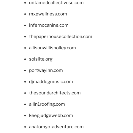
untamedcollectivesd.com
mxpwellness.com
infernocanine.com
thepaperhousecollection.com
allisonwillisholley.com
solslite.org
portwayinn.com
djmaddogmusic.com
thesoundarchitects.com
allin1roofing.com
keepjudgewebb.com
anatomyofadventure.com