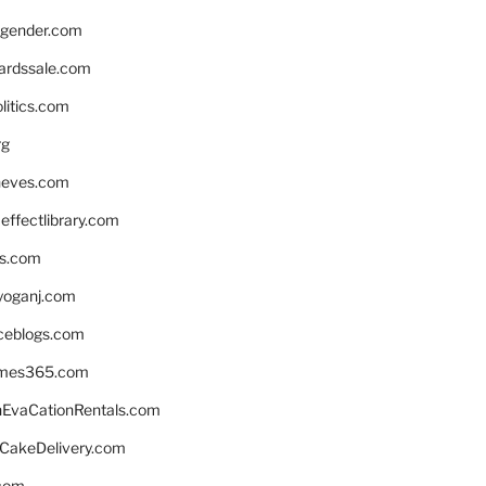
gender.com
ardssale.com
litics.com
rg
neves.com
ffectlibrary.com
ns.com
yoganj.com
rceblogs.com
ames365.com
EvaCationRentals.com
rCakeDelivery.com
.com