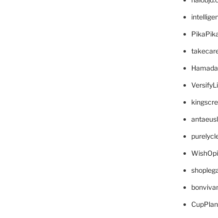
intellig
PikaPik
takecar
Hamada
VersifyL
kingscr
antaeus
purelyc
WishOp
shopleg
bonviva
CupPlan