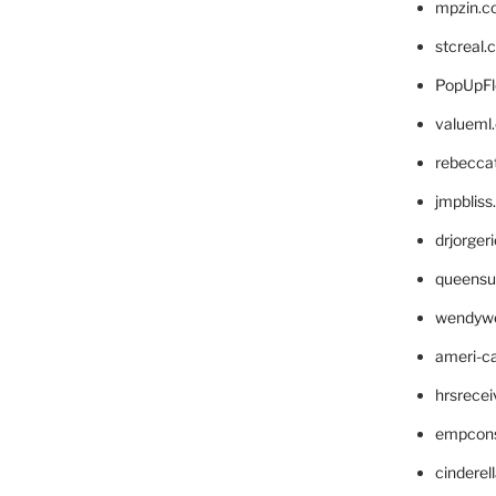
mpzin.c
stcreal.
PopUpFl
valueml
rebecca
jmpblis
drjorger
queensu
wendyw
ameri-
hrsrece
empcon
cinderel