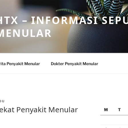
TX – INFORMASI SEP
 MENULAR
ita Penyakit Menular
Dokter Penyakit Menular
OU
ekat Penyakit Menular
M
T