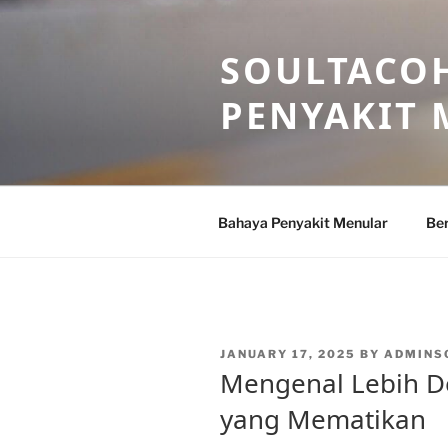
Skip
to
SOULTACOH
content
PENYAKIT
Bahaya Penyakit Menular
Ber
POSTED
JANUARY 17, 2025
BY
ADMINS
ON
Mengenal Lebih D
yang Mematikan