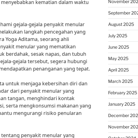
November 20
at menyebabkan kematian dalam waktu
September 20
hami gejala-gejala penyakit menular
August 2025
melakukan langkah pencegahan yang
July 2025
dra Yoga Aditama, seorang ahli
enyakit menular yang mematikan
June 2025
tuk berdahak, sesak napas, dan tubuh
May 2025
jala-gejala tersebut, segera hubungi
 mendapatkan penanganan yang tepat.
April 2025
March 2025
kita untuk menjaga kebersihan diri dan
ndar dari penyakit menular yang
February 2025
an tangan, menghindari kontak
January 2025
eksi, serta mengkonsumsi makanan yang
bantu mengurangi risiko penularan
December 20
November 20
 tentang penyakit menular yang