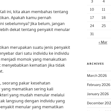
3
4
10
11
ali ini, kita akan membahas tentang
tikan. Apakah kamu pernah
17
18
ni sebelumnya? Jika belum, jangan
24
25
lebih dekat tentang penyakit menular
31
« Mar
ikan merupakan suatu jenis penyakit
ebar dari satu individu ke individu
kali menjadi momok yang menakutkan
ARCHIVES
t menyebabkan kematian jika tidak
t.
March 2026
ri, seorang pakar kesehatan
February 2026
 yang mematikan sering kali
January 2026
akteri yang mudah menular melalui
ntak langsung dengan individu yang
December 20
h penyakit menular yang mematikan