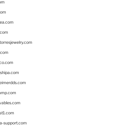
om
com
ea.com
.com
torresjewelry.com
s.com
ico.com
shipa.com
eimerdds.com
camp.com
ivables.com
st1.com
la-support.com