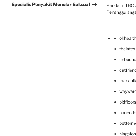
Spesialis Penyakit Menular Seksual
Pandemi TBC d
Penanggulang
okhealt
theinte
unbound
catfrien
marianli
wayward
pidfloo
bancode
betterm
hingsto