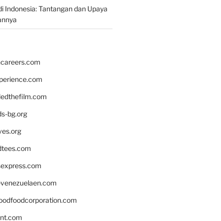
i Indonesia: Tantangan dan Upaya
annya
hcareers.com
xperience.com
edthefilm.com
ds-bg.org
ves.org
tees.com
rsexpress.com
venezuelaen.com
oodfoodcorporation.com
nnt.com