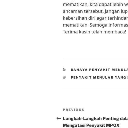
mematikan, kita dapat lebih
ancaman tersebut. Jangan lup
kebersihan diri agar terhinda
mematikan. Semoga informasi 
Terima kasih telah membaca!
CATEGORIES
BAHAYA PENYAKIT MENUL
TAGS
PENYAKIT MENULAR YANG
Post
Previous
PREVIOUS
navigation
Post
Langkah-Langkah Penting da
Mengatasi Penyakit MPOX