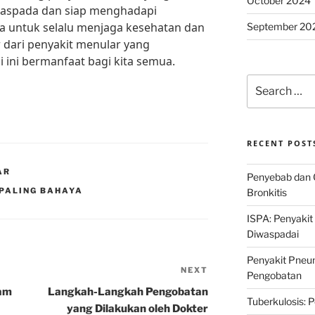
October 2024
 waspada dan siap menghadapi
a untuk selalu menjaga kesehatan dan
September 20
r dari penyakit menular yang
ini bermanfaat bagi kita semua.
Search
for:
RECENT POST
AR
Penyebab dan 
 PALING BAHAYA
Bronkitis
ISPA: Penyakit
Diwaspadai
Penyakit Pneum
NEXT
Next
Pengobatan
Post
lam
Langkah-Langkah Pengobatan
Tuberkulosis: 
yang Dilakukan oleh Dokter