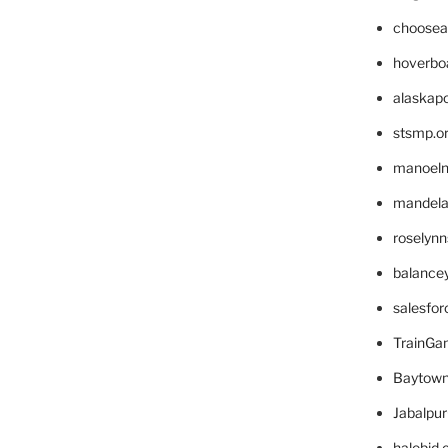
choosea
hoverbo
alaskapo
stsmp.o
manoel
mandelae
roselyn
balance
salesfo
TrainG
Baytown
Jabalpu
halobjd