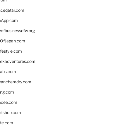
enceqatar.com
aApp.com
eofbusinessdfw.org
OfJapan.com
ifestyle.com
eekadventures.com
labs.com
leanchemdry.com
ing.com
acee.com
ntshop.com
te.com