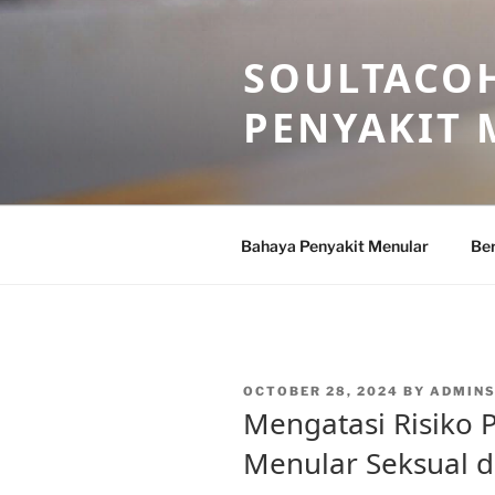
Skip
to
SOULTACOH
content
PENYAKIT
Bahaya Penyakit Menular
Ber
POSTED
OCTOBER 28, 2024
BY
ADMIN
ON
Mengatasi Risiko 
Menular Seksual 