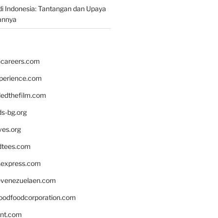
i Indonesia: Tantangan dan Upaya
annya
hcareers.com
xperience.com
edthefilm.com
ds-bg.org
ves.org
tees.com
rsexpress.com
venezuelaen.com
oodfoodcorporation.com
nnt.com