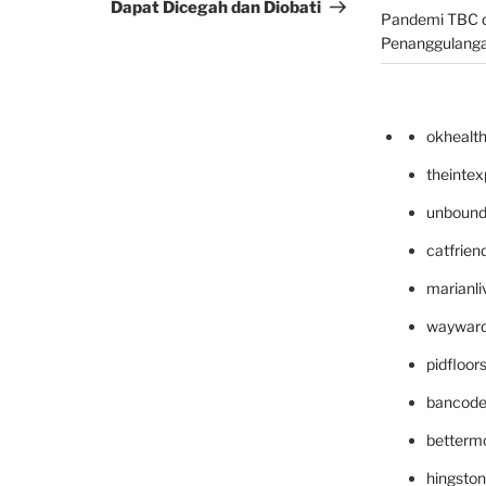
Dapat Dicegah dan Diobati
Pandemi TBC d
Penanggulang
okhealt
theinte
unbound
catfrien
marianli
wayward
pidfloo
bancode
betterm
hingsto