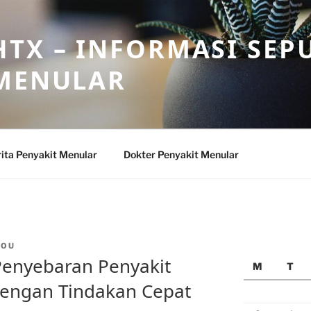
TX – INFORMASI SEP
 MENULAR
ita Penyakit Menular
Dokter Penyakit Menular
SOU
Penyebaran Penyakit
M
T
dengan Tindakan Cepat