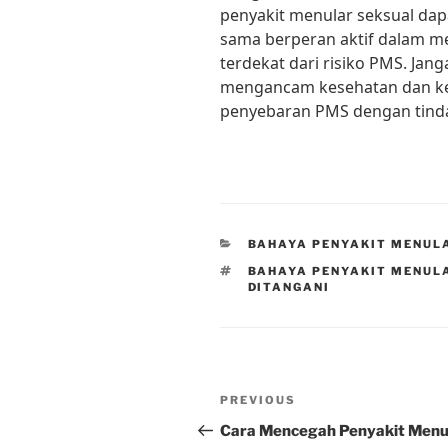
penyakit menular seksual dap
sama berperan aktif dalam me
terdekat dari risiko PMS. Jan
mengancam kesehatan dan kes
penyebaran PMS dengan tinda
CATEGORIES
BAHAYA PENYAKIT MENUL
TAGS
BAHAYA PENYAKIT MENULA
DITANGANI
Post
Previous
PREVIOUS
navigation
Post
Cara Mencegah Penyakit Menu