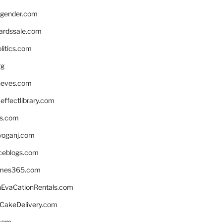
gender.com
ardssale.com
litics.com
rg
neves.com
ffectlibrary.com
ns.com
yoganj.com
rceblogs.com
ames365.com
EvaCationRentals.com
rCakeDelivery.com
.com