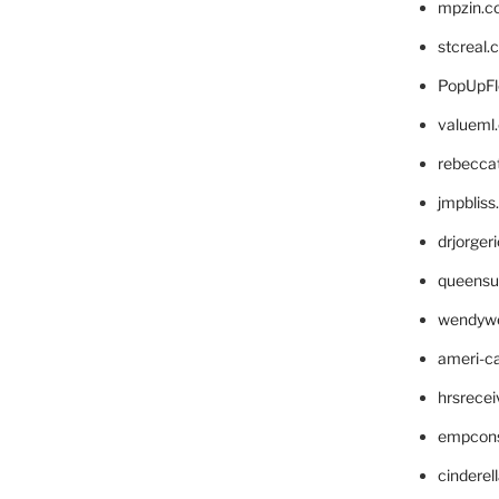
mpzin.c
stcreal.
PopUpFl
valueml
rebecca
jmpblis
drjorger
queensu
wendyw
ameri-
hrsrece
empcon
cinderel