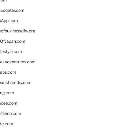
enceqatar.com
aApp.com
eofbusinessdfw.org
OfJapan.com
ifestyle.com
eekadventures.com
labs.com
leanchemdry.com
ing.com
acee.com
ntshop.com
te.com