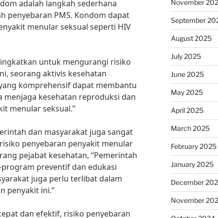
November 20
ndom adalah langkah sederhana
ah penyebaran PMS. Kondom dapat
September 20
enyakit menular seksual seperti HIV
August 2025
July 2025
itingkatkan untuk mengurangi risiko
, seorang aktivis kesehatan
June 2025
s yang komprehensif dapat membantu
May 2025
 menjaga kesehatan reproduksi dan
t menular seksual.”
April 2025
March 2025
merintah dan masyarakat juga sangat
risiko penyebaran penyakit menular
February 2025
orang pejabat kesehatan, “Pemerintah
January 2025
program preventif dan edukasi
yarakat juga perlu terlibat dalam
December 20
penyakit ini.”
November 20
pat dan efektif, risiko penyebaran