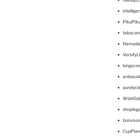
intellig
PikaPik
takecar
Hamada
VersifyL
kingscr
antaeus
purelyc
WishOp
shopleg
bonviva
CupPlan