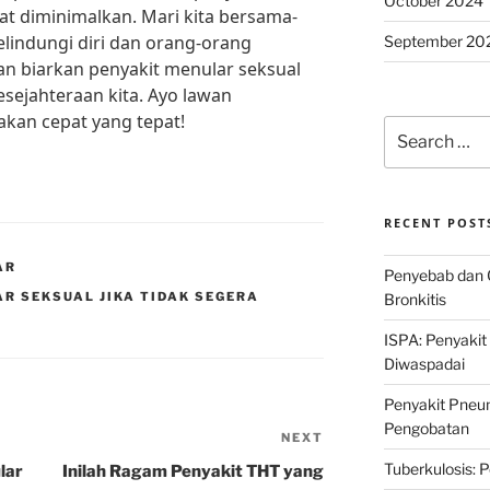
October 2024
at diminimalkan. Mari kita bersama-
lindungi diri dan orang-orang
September 20
gan biarkan penyakit menular seksual
ejahteraan kita. Ayo lawan
kan cepat yang tepat!
Search
for:
RECENT POST
AR
Penyebab dan 
R SEKSUAL JIKA TIDAK SEGERA
Bronkitis
ISPA: Penyakit
Diwaspadai
Penyakit Pneum
Pengobatan
NEXT
Next
Post
Tuberkulosis: 
lar
Inilah Ragam Penyakit THT yang