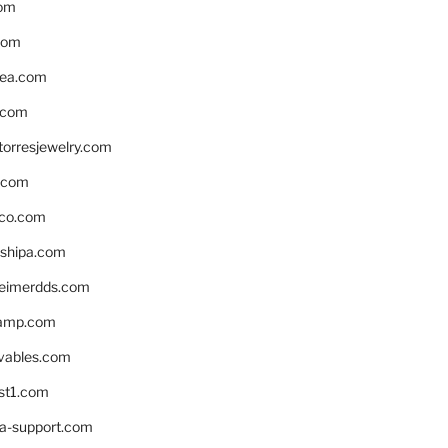
om
com
ea.com
.com
torresjewelry.com
s.com
ico.com
shipa.com
eimerdds.com
camp.com
ivables.com
st1.com
la-support.com