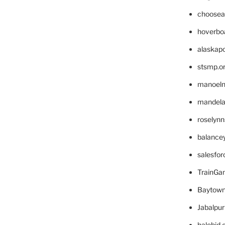
choosea
hoverbo
alaskapo
stsmp.o
manoel
mandelae
roselyn
balance
salesfo
TrainG
Baytown
Jabalpu
halobjd