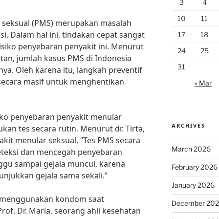
3
4
10
11
 seksual (PMS) merupakan masalah
si. Dalam hal ini, tindakan cepat sangat
17
18
isiko penyebaran penyakit ini. Menurut
24
25
tan, jumlah kasus PMS di Indonesia
31
ya. Oleh karena itu, langkah preventif
 secara masif untuk menghentikan
« Mar
siko penyebaran penyakit menular
ARCHIVES
an tes secara rutin. Menurut dr. Tirta,
akit menular seksual, “Tes PMS secara
March 2026
teksi dan mencegah penyebaran
nggu sampai gejala muncul, karena
February 2026
njukkan gejala sama sekali.”
January 2026
tuk menggunakan kondom saat
December 20
of. Dr. Maria, seorang ahli kesehatan