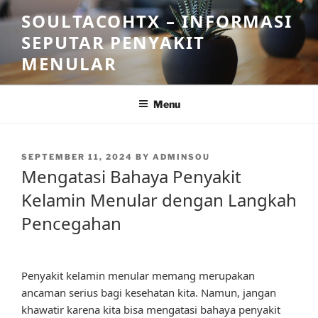
Skip
SOULTACOHTX – INFORMASI
to
SEPUTAR PENYAKIT
content
MENULAR
Menu
POSTED
SEPTEMBER 11, 2024
BY
ADMINSOU
ON
Mengatasi Bahaya Penyakit
Kelamin Menular dengan Langkah
Pencegahan
Penyakit kelamin menular memang merupakan
ancaman serius bagi kesehatan kita. Namun, jangan
khawatir karena kita bisa mengatasi bahaya penyakit