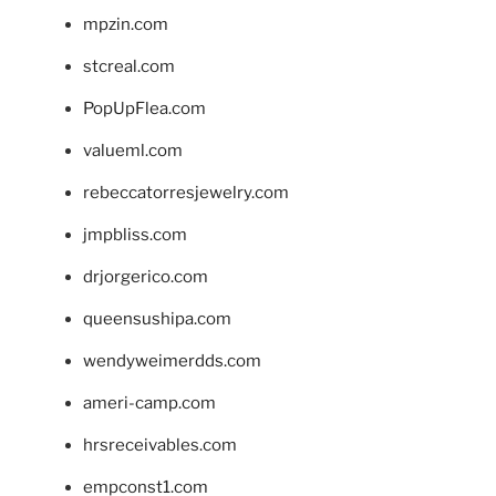
mpzin.com
stcreal.com
PopUpFlea.com
valueml.com
rebeccatorresjewelry.com
jmpbliss.com
drjorgerico.com
queensushipa.com
wendyweimerdds.com
ameri-camp.com
hrsreceivables.com
empconst1.com