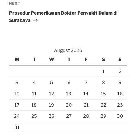
Next
NEXT
Post
Prosedur Pemeriksaan Dokter Penyakit Dalam di
Surabaya
August 2026
M
T
W
T
F
S
S
1
2
3
4
5
6
7
8
9
10
11
12
13
14
15
16
17
18
19
20
21
22
23
24
25
26
27
28
29
30
31