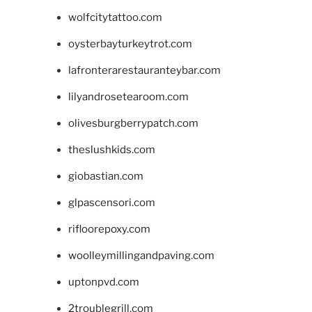
wolfcitytattoo.com
oysterbayturkeytrot.com
lafronterarestauranteybar.com
lilyandrosetearoom.com
olivesburgberrypatch.com
theslushkids.com
giobastian.com
glpascensori.com
rifloorepoxy.com
woolleymillingandpaving.com
uptonpvd.com
2troublegrill.com