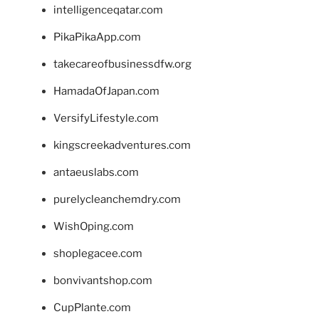
intelligenceqatar.com
PikaPikaApp.com
takecareofbusinessdfw.org
HamadaOfJapan.com
VersifyLifestyle.com
kingscreekadventures.com
antaeuslabs.com
purelycleanchemdry.com
WishOping.com
shoplegacee.com
bonvivantshop.com
CupPlante.com