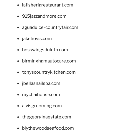
lafisheriarestaurant.com
915jazzandmore.com
aguadulce-countryfair.com
jakehovis.com
bosswingsduluth.com
birminghamautocare.com
tonyscountrykitchen.com
jbellasnailspa.com
mychaihouse.com
alvisgrooming.com
thegeorginaestate.com
blythewoodseafood.com