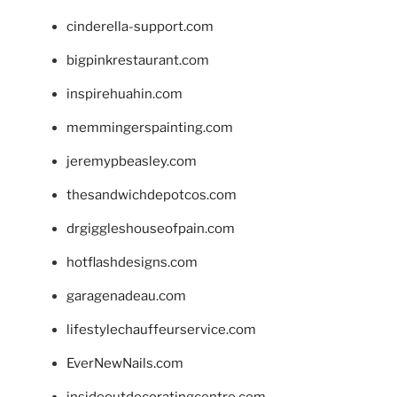
cinderella-support.com
bigpinkrestaurant.com
inspirehuahin.com
memmingerspainting.com
jeremypbeasley.com
thesandwichdepotcos.com
drgiggleshouseofpain.com
hotflashdesigns.com
garagenadeau.com
lifestylechauffeurservice.com
EverNewNails.com
insideoutdecoratingcentre.com