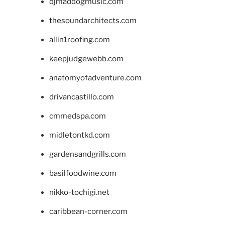
djmaddogmusic.com
thesoundarchitects.com
allin1roofing.com
keepjudgewebb.com
anatomyofadventure.com
drivancastillo.com
cmmedspa.com
midletontkd.com
gardensandgrills.com
basilfoodwine.com
nikko-tochigi.net
caribbean-corner.com