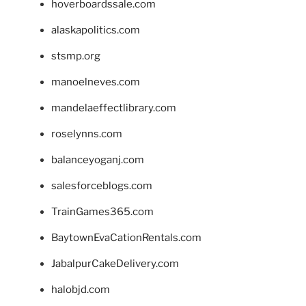
hoverboardssale.com
alaskapolitics.com
stsmp.org
manoelneves.com
mandelaeffectlibrary.com
roselynns.com
balanceyoganj.com
salesforceblogs.com
TrainGames365.com
BaytownEvaCationRentals.com
JabalpurCakeDelivery.com
halobjd.com