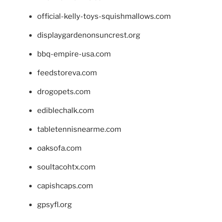
official-kelly-toys-squishmallows.com
displaygardenonsuncrest.org
bbq-empire-usa.com
feedstoreva.com
drogopets.com
ediblechalk.com
tabletennisnearme.com
oaksofa.com
soultacohtx.com
capishcaps.com
gpsyfl.org