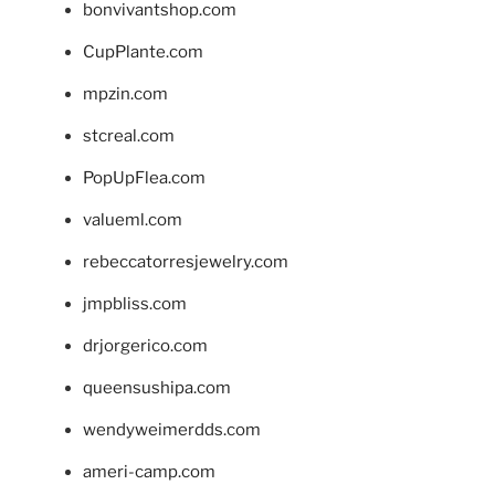
bonvivantshop.com
CupPlante.com
mpzin.com
stcreal.com
PopUpFlea.com
valueml.com
rebeccatorresjewelry.com
jmpbliss.com
drjorgerico.com
queensushipa.com
wendyweimerdds.com
ameri-camp.com