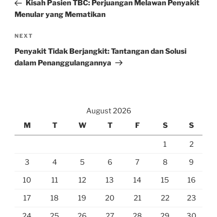
Post
Kisah Pasien TBC: Perjuangan Melawan Penyakit
Menular yang Mematikan
Next
NEXT
Post
Penyakit Tidak Berjangkit: Tantangan dan Solusi
dalam Penanggulangannya
August 2026
M
T
W
T
F
S
S
1
2
3
4
5
6
7
8
9
10
11
12
13
14
15
16
17
18
19
20
21
22
23
24
25
26
27
28
29
30