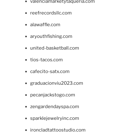
valenciamarketytaqueria.com
reefrecordsllc.com
alawaffle.com
aryouthfishing.com
united-basketball.com
tios-tacos.com
cafecito-satx.com
graduacionviu2023.com
pecanjackstogo.com
zengardendayspa.com
sparklejewelryinc.com
ironcladtattoostudio.com