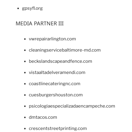
gpsyfl.org
MEDIA PARTNER III
vwrepairarlington.com
cleaningservicebaltimore-md.com
beckslandscapeandfence.com
vistaaltadelveramendi.com
coastlinecateringnc.com
cuesburgershouston.com
psicologiaespecializadaencampeche.com
dmtacos.com
crescentstreetprinting.com