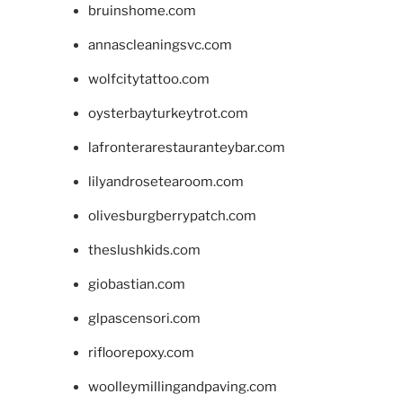
bruinshome.com
annascleaningsvc.com
wolfcitytattoo.com
oysterbayturkeytrot.com
lafronterarestauranteybar.com
lilyandrosetearoom.com
olivesburgberrypatch.com
theslushkids.com
giobastian.com
glpascensori.com
rifloorepoxy.com
woolleymillingandpaving.com