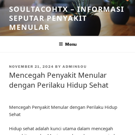
Skip
SOULTACOHTX – INFORMASI
to
SEPUTAR PENYAKIT
content
MENULAR
Menu
POSTED
NOVEMBER 21, 2024
BY
ADMINSOU
ON
Mencegah Penyakit Menular
dengan Perilaku Hidup Sehat
Mencegah Penyakit Menular dengan Perilaku Hidup
Sehat
Hidup sehat adalah kunci utama dalam mencegah