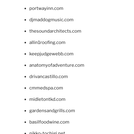
portwayinn.com
djmaddogmusic.com
thesoundarchitects.com
allin1roofing.com
keepjudgewebb.com
anatomyofadventure.com
drivancastillo.com
cmmedspa.com
midletontkd.com
gardensandgrills.com
basilfoodwine.com
nikko-tochigi.net