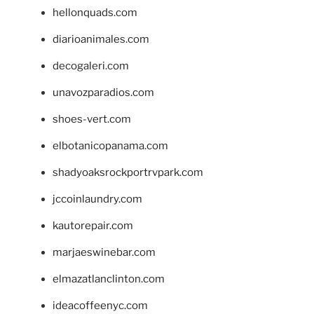
hellonquads.com
diarioanimales.com
decogaleri.com
unavozparadios.com
shoes-vert.com
elbotanicopanama.com
shadyoaksrockportrvpark.com
jccoinlaundry.com
kautorepair.com
marjaeswinebar.com
elmazatlanclinton.com
ideacoffeenyc.com