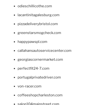
odieschillicothe.com
lacantinitagalesburg.com
pizzadeliverybristol.com
greenstarsmogcheck.com
happypawspl.com
callahansautoservicecenter.com
georgiascornermarket.com
perfectfit24-7.com
portugalprivatedriver.com
von-racer.com
coffeeshopcharleston.com
salon104mainstreet.com