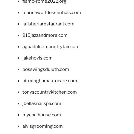
fiamc-rome2022.org
mariceworldessentials.com
lafisheriarestaurant.com
915jazzandmore.com
aguadulce-countryfair.com
jakehovis.com
bosswingsduluth.com
birminghamautocare.com
tonyscountrykitchen.com
jbellasnailspa.com
mychaihouse.com
alvisgrooming.com