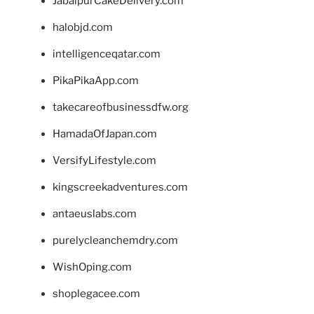
JabalpurCakeDelivery.com
halobjd.com
intelligenceqatar.com
PikaPikaApp.com
takecareofbusinessdfw.org
HamadaOfJapan.com
VersifyLifestyle.com
kingscreekadventures.com
antaeuslabs.com
purelycleanchemdry.com
WishOping.com
shoplegacee.com