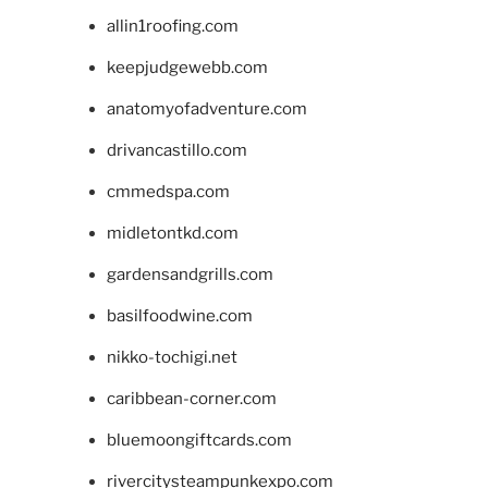
allin1roofing.com
keepjudgewebb.com
anatomyofadventure.com
drivancastillo.com
cmmedspa.com
midletontkd.com
gardensandgrills.com
basilfoodwine.com
nikko-tochigi.net
caribbean-corner.com
bluemoongiftcards.com
rivercitysteampunkexpo.com