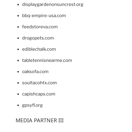
displaygardenonsuncrest.org
bbq-empire-usa.com
feedstoreva.com
drogopets.com
ediblechalk.com
tabletennisnearme.com
oaksofa.com
soultacohtx.com
capishcaps.com
gpsyfl.org
MEDIA PARTNER III