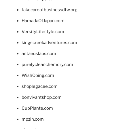
takecareofbusinessdfw.org
HamadaOfJapan.com
VersifyLifestyle.com
kingscreekadventures.com
antaeuslabs.com
purelycleanchemdry.com
WishOping.com
shoplegacee.com
bonvivantshop.com
CupPlante.com
mpzin.com