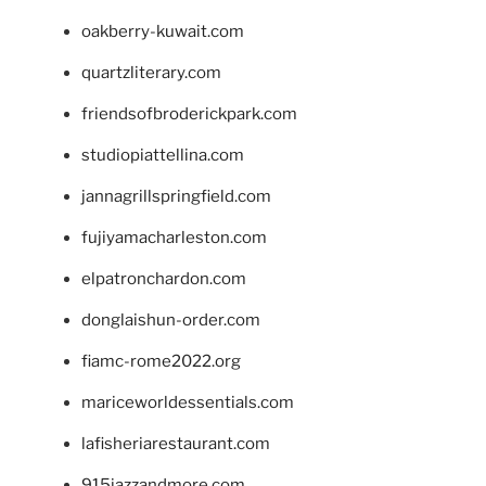
oakberry-kuwait.com
quartzliterary.com
friendsofbroderickpark.com
studiopiattellina.com
jannagrillspringfield.com
fujiyamacharleston.com
elpatronchardon.com
donglaishun-order.com
fiamc-rome2022.org
mariceworldessentials.com
lafisheriarestaurant.com
915jazzandmore.com