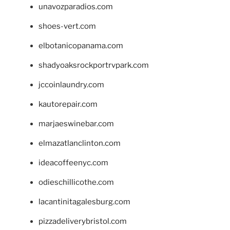
unavozparadios.com
shoes-vert.com
elbotanicopanama.com
shadyoaksrockportrvpark.com
jccoinlaundry.com
kautorepair.com
marjaeswinebar.com
elmazatlanclinton.com
ideacoffeenyc.com
odieschillicothe.com
lacantinitagalesburg.com
pizzadeliverybristol.com