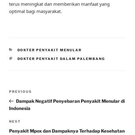
terus meningkat dan memberikan manfaat yang
optimal bagi masyarakat.
CATEGORIES
DOKTER PENYAKIT MENULAR
TAGS
DOKTER PENYAKIT DALAM PALEMBANG
Post
Previous
PREVIOUS
navigation
Post
Dampak Negatif Penyebaran Penyakit Menular di
Indonesia
Next
NEXT
Post
Penyakit Mpox dan Dampaknya Terhadap Kesehatan