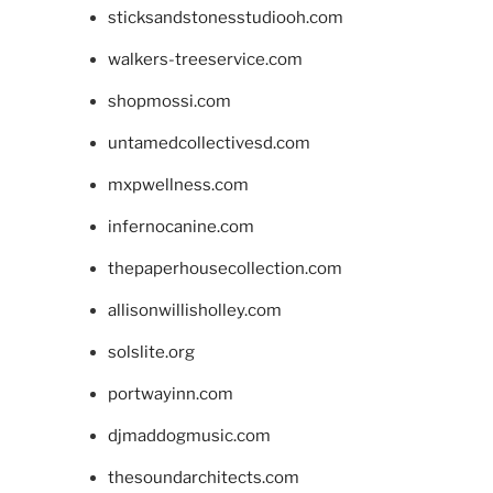
sticksandstonesstudiooh.com
walkers-treeservice.com
shopmossi.com
untamedcollectivesd.com
mxpwellness.com
infernocanine.com
thepaperhousecollection.com
allisonwillisholley.com
solslite.org
portwayinn.com
djmaddogmusic.com
thesoundarchitects.com