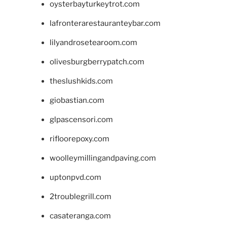
oysterbayturkeytrot.com
lafronterarestauranteybar.com
lilyandrosetearoom.com
olivesburgberrypatch.com
theslushkids.com
giobastian.com
glpascensori.com
rifloorepoxy.com
woolleymillingandpaving.com
uptonpvd.com
2troublegrill.com
casateranga.com