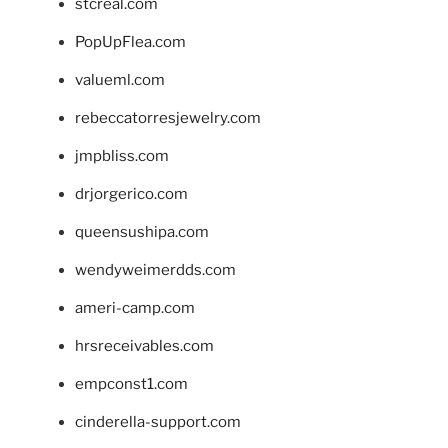
stcreal.com
PopUpFlea.com
valueml.com
rebeccatorresjewelry.com
jmpbliss.com
drjorgerico.com
queensushipa.com
wendyweimerdds.com
ameri-camp.com
hrsreceivables.com
empconst1.com
cinderella-support.com