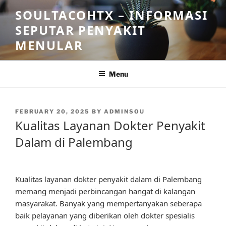
Skip
SOULTACOHTX – INFORMASI
to
SEPUTAR PENYAKIT
content
MENULAR
Menu
POSTED
FEBRUARY 20, 2025
BY
ADMINSOU
ON
Kualitas Layanan Dokter Penyakit
Dalam di Palembang
Kualitas layanan dokter penyakit dalam di Palembang
memang menjadi perbincangan hangat di kalangan
masyarakat. Banyak yang mempertanyakan seberapa
baik pelayanan yang diberikan oleh dokter spesialis