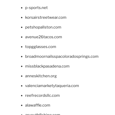
p-sports.net
korsairstreetwear.com
petshopallston.com
avenue26tacos.com
topgglasses.com
broadmoornailsspacoloradosprings.com
missblackpasadena.com
anneskitchen.org
valenciamarketytaqueria.com
reefrecordsllc.com
alawaffle.com
aryouthfishing.com