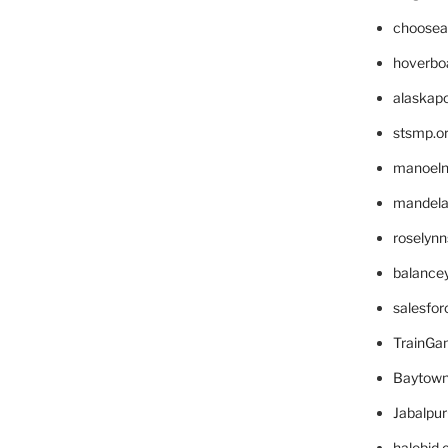
choosea
hoverbo
alaskapo
stsmp.o
manoel
mandelae
roselyn
balance
salesfo
TrainG
Baytown
Jabalpu
halobjd