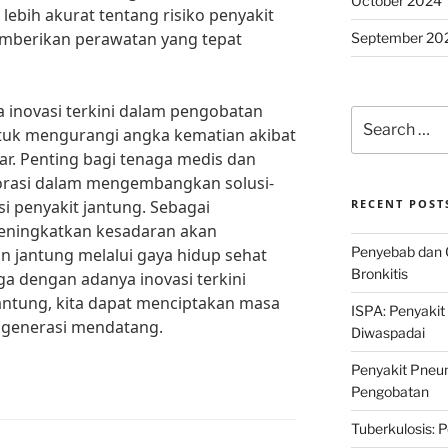
October 2024
ebih akurat tentang risiko penyakit
emberikan perawatan yang tepat
September 20
inovasi terkini dalam pengobatan
Search
ntuk mengurangi angka kematian akibat
for:
ar. Penting bagi tenaga medis dan
borasi dalam mengembangkan solusi-
si penyakit jantung. Sebagai
RECENT POST
meningkatkan kesadaran akan
Penyebab dan 
 jantung melalui gaya hidup sehat
Bronkitis
a dengan adanya inovasi terkini
antung, kita dapat menciptakan masa
ISPA: Penyakit
k generasi mendatang.
Diwaspadai
Penyakit Pneum
Pengobatan
Tuberkulosis: 