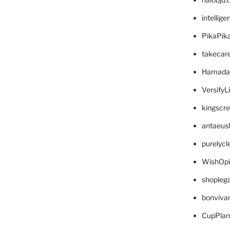
intellig
PikaPik
takecar
Hamada
VersifyL
kingscr
antaeus
purelyc
WishOp
shopleg
bonviva
CupPlan