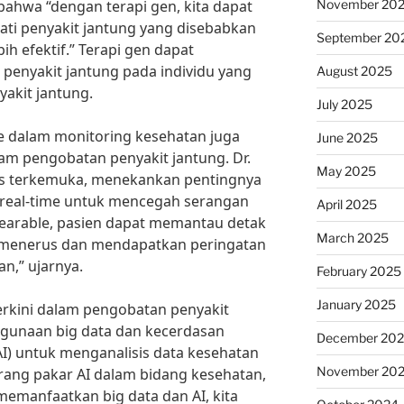
November 20
bahwa “dengan terapi gen, kita dapat
ti penyakit jantung yang disebabkan
September 20
ih efektif.” Terapi gen dapat
penyakit jantung pada individu yang
August 2025
yakit jantung.
July 2025
e dalam monitoring kesehatan juga
June 2025
lam pengobatan penyakit jantung. Dr.
May 2025
gis terkemuka, menekankan pentingnya
 real-time untuk mencegah serangan
April 2025
wearable, pasien dapat memantau detak
March 2025
-menerus dan mendapatkan peringatan
an,” ujarnya.
February 2025
January 2025
 terkini dalam pengobatan penyakit
ggunaan big data dan kecerdasan
December 20
e/AI) untuk menganalisis data kesehatan
November 20
orang pakar AI dalam bidang kesehatan,
emanfaatkan big data dan AI, kita