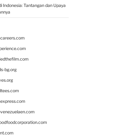
i Indonesia: Tantangan dan Upaya
annya
hcareers.com
xperience.com
edthefilm.com
ds-bg.org
ves.org
tees.com
rsexpress.com
venezuelaen.com
oodfoodcorporation.com
nnt.com