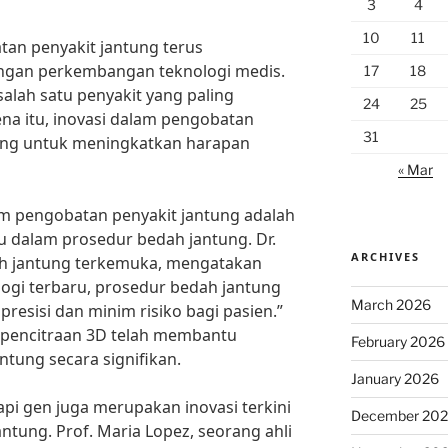
3
4
10
11
tan penyakit jantung terus
ngan perkembangan teknologi medis.
17
18
alah satu penyakit yang paling
24
25
ena itu, inovasi dalam pengobatan
31
ting untuk meningkatkan harapan
« Mar
lam pengobatan penyakit jantung adalah
 dalam prosedur bedah jantung. Dr.
ARCHIVES
dah jantung terkemuka, mengatakan
ogi terbaru, prosedur bedah jantung
March 2026
presisi dan minim risiko bagi pasien.”
n pencitraan 3D telah membantu
February 2026
ntung secara signifikan.
January 2026
api gen juga merupakan inovasi terkini
December 20
ntung. Prof. Maria Lopez, seorang ahli