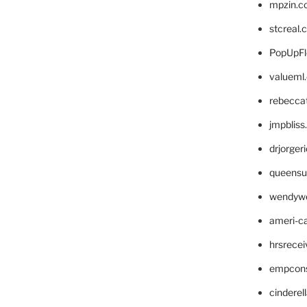
mpzin.c
stcreal.
PopUpFl
valueml
rebecca
jmpblis
drjorger
queensu
wendyw
ameri-
hrsrece
empcon
cinderel