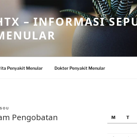
TX – INFORMASI SEP
 MENULAR
ita Penyakit Menular
Dokter Penyakit Menular
SOU
alam Pengobatan
M
T