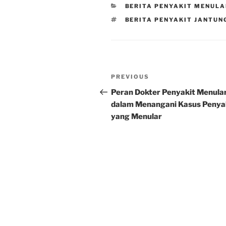
CATEGORIES
BERITA PENYAKIT MENUL
TAGS
BERITA PENYAKIT JANTUN
Post
Previous
PREVIOUS
navigation
Post
Peran Dokter Penyakit Menula
dalam Menangani Kasus Penya
yang Menular