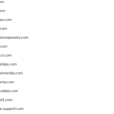
om
com
ea.com
.com
torresjewelry.com
s.com
ico.com
shipa.com
eimerdds.com
camp.com
ivables.com
st1.com
la-support.com