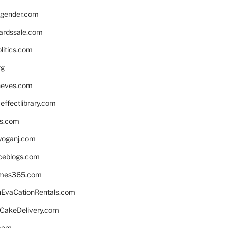
gender.com
ardssale.com
litics.com
rg
neves.com
ffectlibrary.com
ns.com
yoganj.com
rceblogs.com
ames365.com
EvaCationRentals.com
rCakeDelivery.com
.com