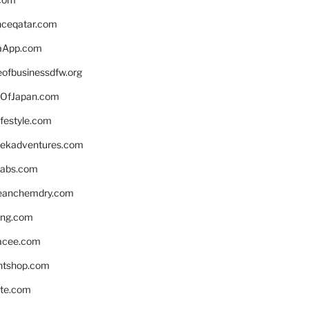
enceqatar.com
aApp.com
eofbusinessdfw.org
OfJapan.com
ifestyle.com
eekadventures.com
labs.com
leanchemdry.com
ing.com
acee.com
ntshop.com
te.com