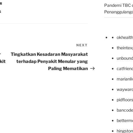
AR
Pandemi TBC d
Penanggulang
G
okhealt
NEXT
Next
theinte
Post
r
Tingkatkan Kesadaran Masyarakat
unbound
kit
terhadap Penyakit Menular yang
Paling Mematikan
catfrien
marianli
wayward
pidfloo
bancode
betterm
hingsto