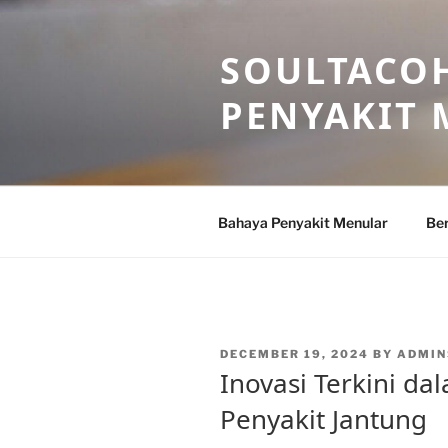
Skip
to
SOULTACOH
content
PENYAKIT
Bahaya Penyakit Menular
Ber
POSTED
DECEMBER 19, 2024
BY
ADMIN
ON
Inovasi Terkini d
Penyakit Jantung